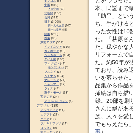
どをつづった
モンゴル
(65)
中国
(819)
本、民謡まで
人民中国
(97)
北朝鮮
(106)
「助平」とい
台湾
(333)
日本
(3,968)
ち、手がけると
日中文化交流
(105)
った女性は10
日本の皇室
(88)
韓国
(250)
た。「荻原さ
香港
(83)
東南アジア
(351)
た。穏やかな
インドネシア
(119)
カンボジア
(63)
リフォームで
シンガポール
(104)
タイ王国
(140)
た。約50年
フィリピン
(41)
モンテンルパ
(3)
ており、読み
ブルネイ
(14)
ベトナム
(104)
いを募らせた
マレーシア
(71)
品集から作品
ミャンマー
(49)
ラオス
(43)
挿絵は自ら描い
東ティモール
(13)
西アジア
(34)
録。20部を
アゼルバイジャン
(4)
アフリカ
(199)
さんに縁があ
アルジェリア
(14)
エジプト
(23)
族、人々を愛
ケニア
(10)
でもらえたら」
ブルキナファソ
(11)
ヨルダン
(9)
事
）
南スーダン
(19)