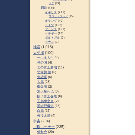
ソチ
(29)
西欧
(445)
イギリス
(211)
スコットランド
(15)
オランダ
(40)
ドイツ
(122)
フランス
(121)
ベルギー
(13)
ポルトガル
(5)
モナコ
(2)
地震
(1,015)
大相撲
(100)
一山本大生
(4)
仲の国
(4)
北の富士勝昭
(11)
北青鵬 治
(6)
大砂嵐
(6)
大鵬
(28)
御嶽海
(2)
旭大星託也
(3)
照ノ富士春雄
(6)
王鵬幸之介
(2)
琴紺野優紀
(13)
白鵬
(17)
矢後太規
(4)
宇宙
(234)
川柳コーナー
(235)
俳句会
(20)