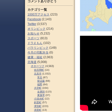
コメントありがとう
カテゴリ一覧
1000万アクセス
(223)
Facebook
(2,143)
Twitter
(3,537)
オリンピック
(214)
お知らせ
(5,232)
スポーツ
(813)
ドラえもん
(102)
パラリンピック
(149)
今月の宅配弁当
(0)
健康・福祉
(2,063)
北海道
(5,008)
オホーツク
(4,563)
佐呂間町
(14)
北見市
(1,032)
常呂
(87)
留辺蘂
(68)
端野
(64)
大空町
(164)
女満別
(115)
東藻琴
(37)
小清水町
(12)
斜里町
(57)
津別町
(223)
清里町
(13)