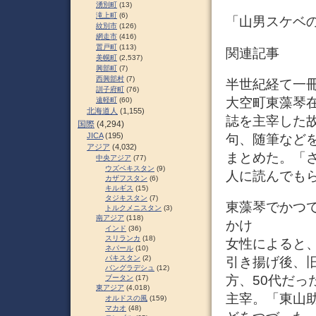
湧別町
(13)
滝上町
(6)
「山男スケベの
紋別市
(126)
網走市
(416)
置戸町
(113)
関連記事
美幌町
(2,537)
興部町
(7)
西興部村
(7)
半世紀経て一
訓子府町
(76)
大空町東藻琴在
遠軽町
(60)
北海道人
(1,155)
誌を主宰した
国際
(4,294)
JICA
(195)
句、随筆など
アジア
(4,032)
まとめた。「
中央アジア
(77)
ウズベキスタン
(9)
人に読んでも
カザフスタン
(6)
キルギス
(15)
タジキスタン
(7)
東藻琴でかつて
トルクメニスタン
(3)
南アジア
(118)
かけ
インド
(36)
スリランカ
(18)
女性によると
ネパール
(10)
パキスタン
(2)
引き揚げ後、
バングラデシュ
(12)
方、50代だっ
ブータン
(17)
東アジア
(4,018)
主宰。「東山
オルドスの風
(159)
マカオ
(48)