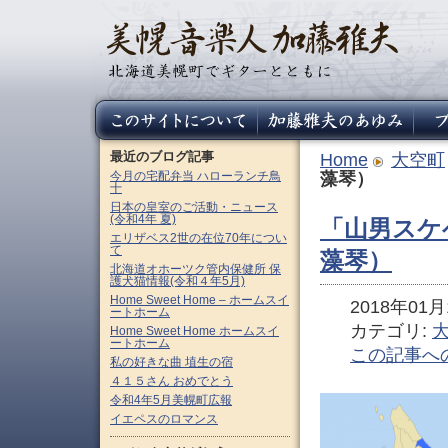
最近のブログ記事
Home
大空町
今月の宅配弁当 ハローランチ鳥
藻琴）
十
日本の皇室のご活動・ニュース
(令和4年 夏)
「山男スケ
エリザベス2世の在位70年につい
て
藻琴）
北海道オホーツク管内保健所 保
護犬猫情報(令和４年5月)
Home Sweet Home – ホームスイ
2018年01月1
ートホーム
カテゴリ:
Home Sweet Home ホームスイ
ートホーム
この記事へ
私の好きな曲 埴生の宿
４１５さん おめでとう
令和4年5月美幌町広報
イエペスのロマンス