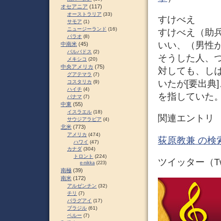
オセアニア
(117)
オーストラリア
(33)
すけべえ
サモア
(1)
ニュージーランド
(16)
すけべえ（助
パラオ
(8)
いい、（男性
中南米
(45)
バルバドス
(2)
そうした人、
メキシコ
(20)
中央アメリカ
(75)
対しても、しば
グアテマラ
(7)
いたが[要出典
コスタリカ
(9)
ハイチ
(4)
を指していた
パナマ
(7)
中東
(55)
イスラエル
(18)
関連エントリ
サウジアラビア
(4)
北米
(773)
アメリカ
(474)
荻原教兼 の検
ハワイ
(47)
カナダ
(304)
トロント
(224)
ツイッター（Twi
e-nikka
(223)
南極
(39)
南米
(172)
アルゼンチン
(32)
チリ
(7)
パラグアイ
(17)
ブラジル
(61)
ペルー
(7)