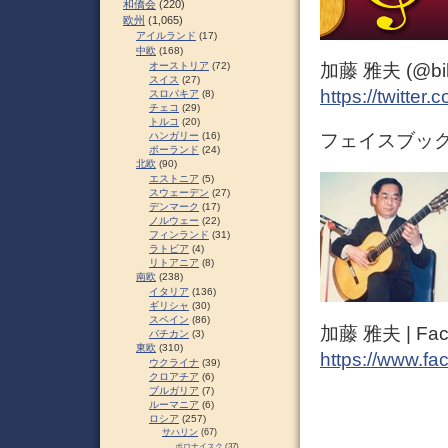
和僑会
(220)
欧州
(1,065)
アイルランド
(17)
中欧
(168)
オーストリア
(72)
加藤 雅夫 (@bihor
スイス
(27)
https://twitter
スロパキア
(8)
チェコ
(29)
トルコ
(20)
ハンガリー
(16)
フェイスブック 
ポーランド
(24)
北欧
(90)
エストニア
(5)
スウェーデン
(27)
デンマーク
(17)
ノルウェー
(22)
フィンランド
(31)
ラトビア
(4)
リトアニア
(8)
南欧
(238)
イタリア
(136)
ギリシャ
(30)
スペイン
(86)
加藤 雅夫 | Fac
バチカン
(3)
東欧
(310)
https://www.fa
ウクライナ
(39)
クロアチア
(6)
ブルガリア
(7)
ルーマニア
(6)
ロシア
(257)
サハリン
(67)
ポロナイスク
(37)