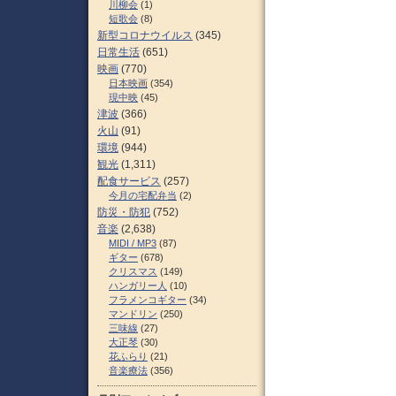
川柳会
(1)
短歌会
(8)
新型コロナウイルス
(345)
日常生活
(651)
映画
(770)
日本映画
(354)
現中映
(45)
津波
(366)
火山
(91)
環境
(944)
観光
(1,311)
配食サービス
(257)
今月の宅配弁当
(2)
防災・防犯
(752)
音楽
(2,638)
MIDI / MP3
(87)
ギター
(678)
クリスマス
(149)
ハンガリー人
(10)
フラメンコギター
(34)
マンドリン
(250)
三味線
(27)
大正琴
(30)
花ふらり
(21)
音楽療法
(356)