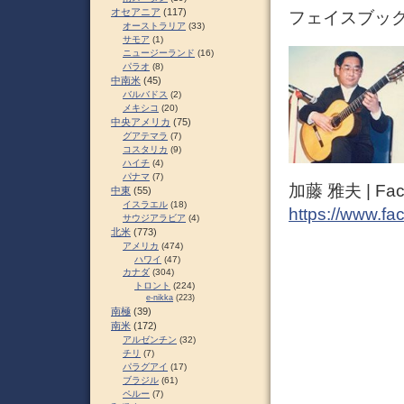
オセアニア
(117)
フェイスブック 
オーストラリア
(33)
サモア
(1)
ニュージーランド
(16)
パラオ
(8)
中南米
(45)
バルバドス
(2)
メキシコ
(20)
中央アメリカ
(75)
グアテマラ
(7)
コスタリカ
(9)
ハイチ
(4)
パナマ
(7)
加藤 雅夫 | Fac
中東
(55)
イスラエル
(18)
https://www.fa
サウジアラビア
(4)
北米
(773)
アメリカ
(474)
ハワイ
(47)
カナダ
(304)
トロント
(224)
e-nikka
(223)
南極
(39)
南米
(172)
アルゼンチン
(32)
チリ
(7)
パラグアイ
(17)
ブラジル
(61)
ペルー
(7)