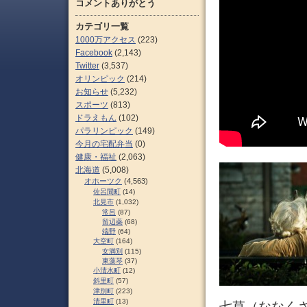
コメントありがとう
カテゴリ一覧
1000万アクセス
(223)
Facebook
(2,143)
Twitter
(3,537)
オリンピック
(214)
お知らせ
(5,232)
スポーツ
(813)
ドラえもん
(102)
パラリンピック
(149)
今月の宅配弁当
(0)
健康・福祉
(2,063)
北海道
(5,008)
オホーツク
(4,563)
佐呂間町
(14)
北見市
(1,032)
常呂
(87)
留辺蘂
(68)
端野
(64)
大空町
(164)
女満別
(115)
東藻琴
(37)
小清水町
(12)
斜里町
(57)
津別町
(223)
清里町
(13)
七草（ななく