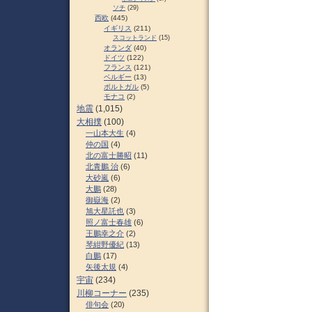
ソチ
(29)
西欧
(445)
イギリス
(211)
スコットランド
(15)
オランダ
(40)
ドイツ
(122)
フランス
(121)
ベルギー
(13)
ポルトガル
(5)
モナコ
(2)
地震
(1,015)
大相撲
(100)
一山本大生
(4)
仲の国
(4)
北の富士勝昭
(11)
北青鵬 治
(6)
大砂嵐
(6)
大鵬
(28)
御嶽海
(2)
旭大星託也
(3)
照ノ富士春雄
(6)
王鵬幸之介
(2)
琴紺野優紀
(13)
白鵬
(17)
矢後太規
(4)
宇宙
(234)
川柳コーナー
(235)
俳句会
(20)