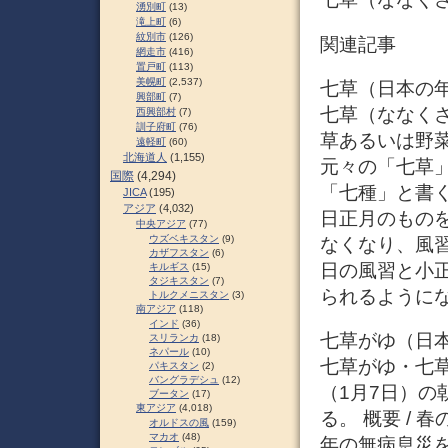
湧別町
(13)
滝上町
(6)
紋別市
(126)
関連記事
網走市
(416)
置戸町
(113)
美幌町
(2,537)
七草（日本の
興部町
(7)
七草（ななくさ
西興部村
(7)
訓子府町
(76)
草あるいは野
遠軽町
(60)
北海道人
(1,155)
元々の「七草」
国際
(4,294)
「七種」と書
JICA
(195)
アジア
(4,032)
日正月のもの
中央アジア
(77)
ウズベキスタン
(9)
なくなり、風
カザフスタン
(6)
日の風習と小
キルギス
(15)
タジキスタン
(7)
られるように
トルクメニスタン
(3)
南アジア
(118)
インド
(36)
七草がゆ（日
スリランカ
(18)
ネパール
(10)
七草がゆ・七
パキスタン
(2)
バングラデシュ
(12)
（1月7日）
ブータン
(17)
東アジア
(4,018)
る。 概要 /
オルドスの風
(159)
マカオ
(48)
年の無病息災