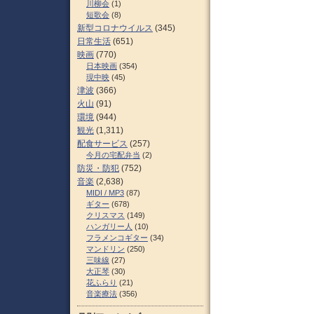
川柳会
(1)
短歌会
(8)
新型コロナウイルス
(345)
日常生活
(651)
映画
(770)
日本映画
(354)
現中映
(45)
津波
(366)
火山
(91)
環境
(944)
観光
(1,311)
配食サービス
(257)
今月の宅配弁当
(2)
防災・防犯
(752)
音楽
(2,638)
MIDI / MP3
(87)
ギター
(678)
クリスマス
(149)
ハンガリー人
(10)
フラメンコギター
(34)
マンドリン
(250)
三味線
(27)
大正琴
(30)
花ふらり
(21)
音楽療法
(356)