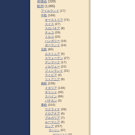
和僑会
(220)
欧州
(1,065)
アイルランド
(17)
中欧
(168)
オーストリア
(72)
スイス
(27)
スロパキア
(8)
チェコ
(29)
トルコ
(20)
ハンガリー
(16)
ポーランド
(24)
北欧
(90)
エストニア
(5)
スウェーデン
(27)
デンマーク
(17)
ノルウェー
(22)
フィンランド
(31)
ラトビア
(4)
リトアニア
(8)
南欧
(238)
イタリア
(136)
ギリシャ
(30)
スペイン
(86)
バチカン
(3)
東欧
(310)
ウクライナ
(39)
クロアチア
(6)
ブルガリア
(7)
ルーマニア
(6)
ロシア
(257)
サハリン
(67)
ポロナイスク
(37)