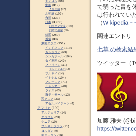
モンゴル
(65)
中国
(819)
で弱った胃を
人民中国
(97)
は行われてい
北朝鮮
(106)
台湾
(333)
（
Wikipedia
日本
(3,968)
日中文化交流
(105)
日本の皇室
(88)
関連エントリ
韓国
(250)
香港
(83)
東南アジア
(351)
インドネシア
(119)
七草 の検索結
カンボジア
(63)
シンガポール
(104)
タイ王国
(140)
ツイッター（Twi
フィリピン
(41)
モンテンルパ
(3)
ブルネイ
(14)
ベトナム
(104)
マレーシア
(71)
ミャンマー
(49)
ラオス
(43)
東ティモール
(13)
西アジア
(34)
アゼルバイジャン
(4)
アフリカ
(199)
アルジェリア
(14)
エジプト
(23)
加藤 雅夫 (@bihor
ケニア
(10)
ブルキナファソ
(11)
https://twitter
ヨルダン
(9)
南スーダン
(19)