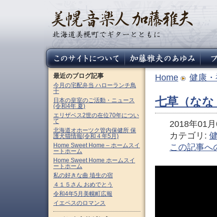
最近のブログ記事
Home
健康・
今月の宅配弁当 ハローランチ鳥
十
七草（なな
日本の皇室のご活動・ニュース
(令和4年 夏)
エリザベス2世の在位70年につい
て
2018年01月0
北海道オホーツク管内保健所 保
カテゴリ:
護犬猫情報(令和４年5月)
Home Sweet Home – ホームスイ
この記事へ
ートホーム
Home Sweet Home ホームスイ
ートホーム
私の好きな曲 埴生の宿
４１５さん おめでとう
令和4年5月美幌町広報
イエペスのロマンス