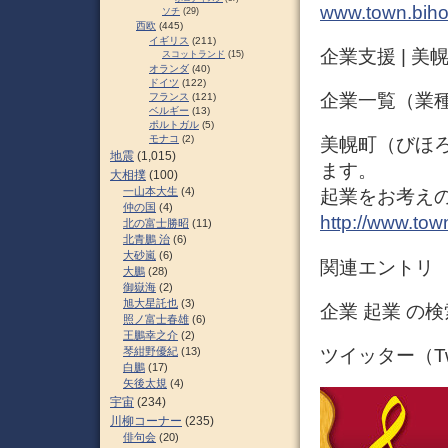
www.town.biho
ソチ
(29)
西欧
(445)
イギリス
(211)
企業支援 | 美
スコットランド
(15)
オランダ
(40)
ドイツ
(122)
企業一覧（業種
フランス
(121)
ベルギー
(13)
ポルトガル
(5)
モナコ
(2)
美幌町（びほ
地震
(1,015)
ます。
大相撲
(100)
一山本大生
(4)
起業をお考えの
仲の国
(4)
http://www.tow
北の富士勝昭
(11)
北青鵬 治
(6)
大砂嵐
(6)
関連エントリ
大鵬
(28)
御嶽海
(2)
旭大星託也
(3)
企業 起業 の検
照ノ富士春雄
(6)
王鵬幸之介
(2)
琴紺野優紀
(13)
ツイッター（Twi
白鵬
(17)
矢後太規
(4)
宇宙
(234)
川柳コーナー
(235)
俳句会
(20)