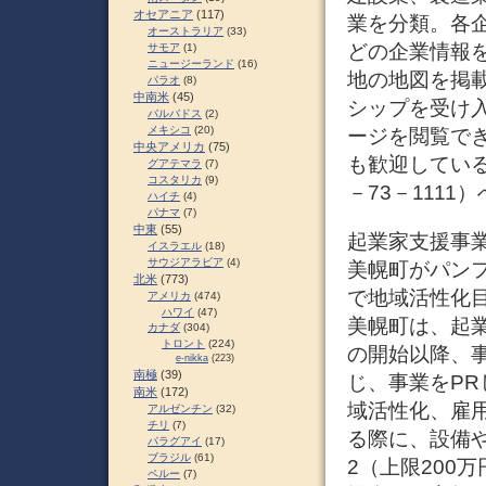
オセアニア
(117)
業を分類。各
オーストラリア
(33)
どの企業情報
サモア
(1)
ニュージーランド
(16)
地の地図を掲
パラオ
(8)
中南米
(45)
シップを受け
バルバドス
(2)
メキシコ
(20)
ージを閲覧で
中央アメリカ
(75)
も歓迎している
グアテマラ
(7)
コスタリカ
(9)
－73－1111）
ハイチ
(4)
パナマ
(7)
中東
(55)
起業家支援事
イスラエル
(18)
サウジアラビア
(4)
美幌町がパンフ
北米
(773)
で地域活性化
アメリカ
(474)
ハワイ
(47)
美幌町は、起
カナダ
(304)
トロント
(224)
の開始以降、
e-nikka
(223)
南極
(39)
じ、事業をPR
南米
(172)
域活性化、雇
アルゼンチン
(32)
チリ
(7)
る際に、設備
パラグアイ
(17)
ブラジル
(61)
2（上限200
ペルー
(7)