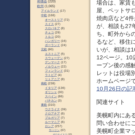
場合は、家賃も
和僑会
(220)
欧州
(1,065)
屋、ペットサロ
アイルランド
(17)
中欧
(168)
焼肉店など4
オーストリア
(72)
スイス
(27)
が、相談も27
スロパキア
(8)
ち、町外からの
チェコ
(29)
トルコ
(20)
るなど、移住に
ハンガリー
(16)
ポーランド
(24)
いが、相談は1
北欧
(90)
エストニア
(5)
12ページ。1
スウェーデン
(27)
デンマーク
(17)
ープン後の感
ノルウェー
(22)
フィンランド
(31)
レットは役場
ラトビア
(4)
リトアニア
(8)
ホームページで
南欧
(238)
10月26日の記
イタリア
(136)
ギリシャ
(30)
スペイン
(86)
関連サイト
バチカン
(3)
東欧
(310)
ウクライナ
(39)
クロアチア
(6)
美幌町内にあ
ブルガリア
(7)
問い合わせに
ルーマニア
(6)
ロシア
(257)
美幌町企業マップ
サハリン
(67)
ポロナイスク
(37)