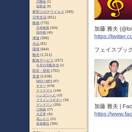
川柳会
(1)
短歌会
(8)
新型コロナウイルス
(345)
日常生活
(651)
映画
(770)
加藤 雅夫 (@bihor
日本映画
(354)
現中映
(45)
https://twitter
津波
(366)
火山
(91)
フェイスブック 
環境
(944)
観光
(1,311)
配食サービス
(257)
今月の宅配弁当
(2)
防災・防犯
(752)
音楽
(2,638)
MIDI / MP3
(87)
ギター
(678)
クリスマス
(149)
ハンガリー人
(10)
フラメンコギター
(34)
マンドリン
(250)
加藤 雅夫 | Fac
三味線
(27)
https://www.fa
大正琴
(30)
花ふらり
(21)
音楽療法
(356)