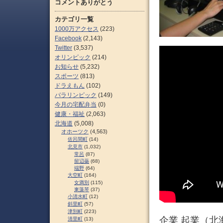
コメントありがとう
カテゴリ一覧
1000万アクセス
(223)
Facebook
(2,143)
Twitter
(3,537)
オリンピック
(214)
お知らせ
(5,232)
スポーツ
(813)
ドラえもん
(102)
パラリンピック
(149)
今月の宅配弁当
(0)
健康・福祉
(2,063)
北海道
(5,008)
オホーツク
(4,563)
佐呂間町
(14)
北見市
(1,032)
常呂
(87)
留辺蘂
(68)
端野
(64)
大空町
(164)
女満別
(115)
東藻琴
(37)
小清水町
(12)
斜里町
(57)
津別町
(223)
企業 起業（北
清里町
(13)