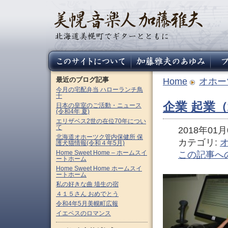
最近のブログ記事
Home
オホー
今月の宅配弁当 ハローランチ鳥
十
企業 起業（
日本の皇室のご活動・ニュース
(令和4年 夏)
エリザベス2世の在位70年につい
て
2018年01月0
北海道オホーツク管内保健所 保
カテゴリ:
護犬猫情報(令和４年5月)
Home Sweet Home – ホームスイ
この記事へ
ートホーム
Home Sweet Home ホームスイ
ートホーム
私の好きな曲 埴生の宿
４１５さん おめでとう
令和4年5月美幌町広報
イエペスのロマンス