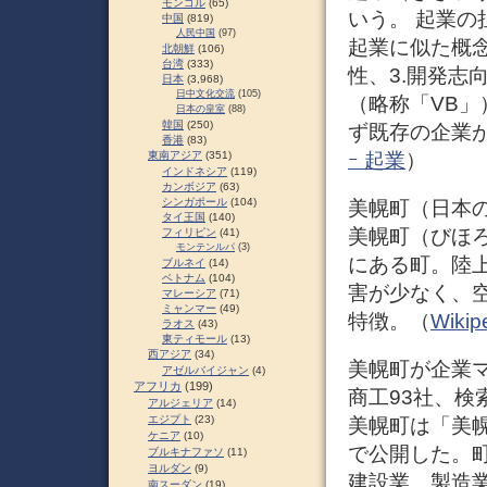
モンゴル
(65)
いう。 起業
中国
(819)
人民中国
(97)
起業に似た概念
北朝鮮
(106)
台湾
(333)
性、3.開発志
日本
(3,968)
日中文化交流
(105)
（略称「VB
日本の皇室
(88)
韓国
(250)
ず既存の企業
香港
(83)
ｰ 起業
）
東南アジア
(351)
インドネシア
(119)
カンボジア
(63)
シンガポール
(104)
美幌町（日本
タイ王国
(140)
美幌町（びほ
フィリピン
(41)
モンテンルパ
(3)
にある町。陸
ブルネイ
(14)
ベトナム
(104)
害が少なく、
マレーシア
(71)
ミャンマー
(49)
特徴。（
Wiki
ラオス
(43)
東ティモール
(13)
西アジア
(34)
美幌町が企業
アゼルバイジャン
(4)
アフリカ
(199)
商工93社、検
アルジェリア
(14)
エジプト
(23)
美幌町は「美
ケニア
(10)
で公開した。
ブルキナファソ
(11)
ヨルダン
(9)
建設業、製造
南スーダン
(19)