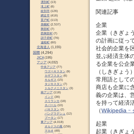
湧別町
(13)
滝上町
(6)
関連記事
紋別市
(126)
網走市
(416)
置戸町
(113)
企業
美幌町
(2,537)
興部町
(7)
企業（きぎょう、
西興部村
(7)
訓子府町
(76)
の計画に従っ
遠軽町
(60)
社会的企業を
北海道人
(1,155)
国際
(4,294)
並ぶ経済主体
JICA
(195)
アジア
(4,032)
る企業を公企
中央アジア
(77)
（しきぎょう
ウズベキスタン
(9)
カザフスタン
(6)
常用語として
キルギス
(15)
タジキスタン
(7)
商店も企業に
トルクメニスタン
(3)
南アジア
(118)
義の企業は、
インド
(36)
スリランカ
(18)
を持って経済
ネパール
(10)
（
Wikipedia 
パキスタン
(2)
バングラデシュ
(12)
ブータン
(17)
東アジア
(4,018)
起業
オルドスの風
(159)
起業（きぎょ
マカオ
(48)