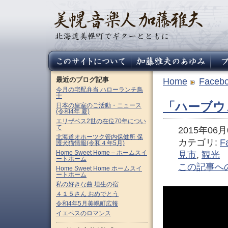
最近のブログ記事
Home
Faceb
今月の宅配弁当 ハローランチ鳥
十
「ハーブウ
日本の皇室のご活動・ニュース
(令和4年 夏)
エリザベス2世の在位70年につい
て
2015年06月0
北海道オホーツク管内保健所 保
カテゴリ:
F
護犬猫情報(令和４年5月)
Home Sweet Home – ホームスイ
見市
,
観光
ートホーム
この記事へ
Home Sweet Home ホームスイ
ートホーム
私の好きな曲 埴生の宿
４１５さん おめでとう
令和4年5月美幌町広報
イエペスのロマンス