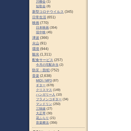
川柳会
(1)
短歌会
(8)
新型コロナウイルス
(345)
日常生活
(651)
映画
(770)
日本映画
(354)
現中映
(45)
津波
(366)
火山
(91)
環境
(944)
観光
(1,311)
配食サービス
(257)
今月の宅配弁当
(2)
防災・防犯
(752)
音楽
(2,638)
MIDI / MP3
(87)
ギター
(678)
クリスマス
(149)
ハンガリー人
(10)
フラメンコギター
(34)
マンドリン
(250)
三味線
(27)
大正琴
(30)
花ふらり
(21)
音楽療法
(356)