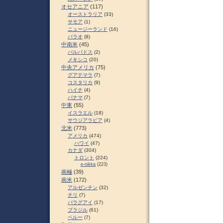
オセアニア
(117)
オーストラリア
(33)
サモア
(1)
ニュージーランド
(16)
パラオ
(8)
中南米
(45)
バルバドス
(2)
メキシコ
(20)
中央アメリカ
(75)
グアテマラ
(7)
コスタリカ
(9)
ハイチ
(4)
パナマ
(7)
中東
(55)
イスラエル
(18)
サウジアラビア
(4)
北米
(773)
アメリカ
(474)
ハワイ
(47)
カナダ
(304)
トロント
(224)
e-nikka
(223)
南極
(39)
南米
(172)
アルゼンチン
(32)
チリ
(7)
パラグアイ
(17)
ブラジル
(61)
ペルー
(7)