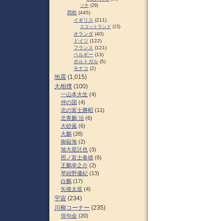
ソチ
(29)
西欧
(445)
イギリス
(211)
スコットランド
(15)
オランダ
(40)
ドイツ
(122)
フランス
(121)
ベルギー
(13)
ポルトガル
(5)
モナコ
(2)
地震
(1,015)
大相撲
(100)
一山本大生
(4)
仲の国
(4)
北の富士勝昭
(11)
北青鵬 治
(6)
大砂嵐
(6)
大鵬
(28)
御嶽海
(2)
旭大星託也
(3)
照ノ富士春雄
(6)
王鵬幸之介
(2)
琴紺野優紀
(13)
白鵬
(17)
矢後太規
(4)
宇宙
(234)
川柳コーナー
(235)
俳句会
(20)