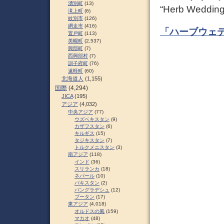
湧別町
(13)
“Herb Wedding”
滝上町
(6)
紋別市
(126)
網走市
(416)
「ハーブウェデ
置戸町
(113)
美幌町
(2,537)
興部町
(7)
西興部村
(7)
訓子府町
(76)
遠軽町
(60)
北海道人
(1,155)
国際
(4,294)
JICA
(195)
アジア
(4,032)
中央アジア
(77)
ウズベキスタン
(9)
カザフスタン
(6)
キルギス
(15)
タジキスタン
(7)
トルクメニスタン
(3)
南アジア
(118)
インド
(36)
スリランカ
(18)
ネパール
(10)
パキスタン
(2)
バングラデシュ
(12)
ブータン
(17)
東アジア
(4,018)
オルドスの風
(159)
マカオ
(48)