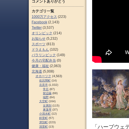
コメントありがとう
カテゴリ一覧
1000万アクセス
(223)
Facebook
(2,143)
Twitter
(3,537)
オリンピック
(214)
お知らせ
(5,232)
スポーツ
(813)
ドラえもん
(102)
パラリンピック
(149)
今月の宅配弁当
(0)
健康・福祉
(2,063)
北海道
(5,008)
オホーツク
(4,563)
佐呂間町
(14)
北見市
(1,032)
常呂
(87)
留辺蘂
(68)
端野
(64)
大空町
(164)
女満別
(115)
東藻琴
(37)
小清水町
(12)
斜里町
(57)
津別町
(223)
「ハーブウェデ
清里町
(13)