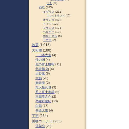
ソチ
(29)
西欧
(445)
イギリス
(211)
スコットランド
(15)
オランダ
(40)
ドイツ
(122)
フランス
(121)
ベルギー
(13)
ポルトガル
(5)
モナコ
(2)
地震
(1,015)
大相撲
(100)
一山本大生
(4)
仲の国
(4)
北の富士勝昭
(11)
北青鵬 治
(6)
大砂嵐
(6)
大鵬
(28)
御嶽海
(2)
旭大星託也
(3)
照ノ富士春雄
(6)
王鵬幸之介
(2)
琴紺野優紀
(13)
白鵬
(17)
矢後太規
(4)
宇宙
(234)
川柳コーナー
(235)
俳句会
(20)