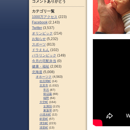
コメントありがとう
カテゴリ一覧
1000万アクセス
(223)
Facebook
(2,143)
Twitter
(3,537)
オリンピック
(214)
お知らせ
(5,232)
スポーツ
(813)
ドラえもん
(102)
パラリンピック
(149)
今月の宅配弁当
(0)
健康・福祉
(2,063)
北海道
(5,008)
オホーツク
(4,563)
佐呂間町
(14)
北見市
(1,032)
常呂
(87)
留辺蘂
(68)
端野
(64)
大空町
(164)
女満別
(115)
東藻琴
(37)
小清水町
(12)
斜里町
(57)
津別町
(223)
清里町
(13)