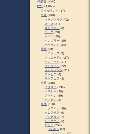
和僑会
(220)
欧州
(1,065)
アイルランド
(17)
中欧
(168)
オーストリア
(72)
スイス
(27)
スロパキア
(8)
チェコ
(29)
トルコ
(20)
ハンガリー
(16)
ポーランド
(24)
北欧
(90)
エストニア
(5)
スウェーデン
(27)
デンマーク
(17)
ノルウェー
(22)
フィンランド
(31)
ラトビア
(4)
リトアニア
(8)
南欧
(238)
イタリア
(136)
ギリシャ
(30)
スペイン
(86)
バチカン
(3)
東欧
(310)
ウクライナ
(39)
クロアチア
(6)
ブルガリア
(7)
ルーマニア
(6)
ロシア
(257)
サハリン
(67)
ポロナイスク
(37)