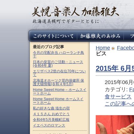
最近のブログ記事
Home
Faceb
今月の宅配弁当 ハローランチ鳥
ビス
十
日本の皇室のご活動・ニュース
(令和4年 夏)
2015年 
エリザベス2世の在位70年につい
て
北海道オホーツク管内保健所 保
2015年06月0
護犬猫情報(令和４年5月)
カテゴリ:
F
Home Sweet Home – ホームスイ
ートホーム
食サービス
Home Sweet Home ホームスイ
ートホーム
この記事へ
私の好きな曲 埴生の宿
４１５さん おめでとう
令和4年5月美幌町広報
イエペスのロマンス