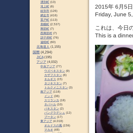
湧別町
(13)
2015年 6月
滝上町
(6)
紋別市
(126)
Friday, June 5
網走市
(416)
置戸町
(113)
美幌町
(2,537)
これは、今日
興部町
(7)
西興部村
(7)
This is a dinne
訓子府町
(76)
遠軽町
(60)
北海道人
(1,155)
国際
(4,294)
JICA
(195)
アジア
(4,032)
中央アジア
(77)
ウズベキスタン
(9)
カザフスタン
(6)
キルギス
(15)
タジキスタン
(7)
トルクメニスタン
(3)
南アジア
(118)
インド
(36)
スリランカ
(18)
ネパール
(10)
パキスタン
(2)
バングラデシュ
(12)
ブータン
(17)
東アジア
(4,018)
オルドスの風
(159)
マカオ
(48)