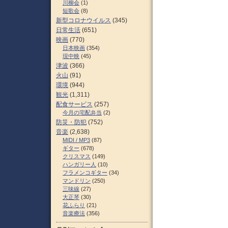
川柳会
(1)
短歌会
(8)
新型コロナウイルス
(345)
日常生活
(651)
映画
(770)
日本映画
(354)
現中映
(45)
津波
(366)
火山
(91)
環境
(944)
観光
(1,311)
配食サービス
(257)
今月の宅配弁当
(2)
防災・防犯
(752)
音楽
(2,638)
MIDI / MP3
(87)
ギター
(678)
クリスマス
(149)
ハンガリー人
(10)
フラメンコギター
(34)
マンドリン
(250)
三味線
(27)
大正琴
(30)
花ふらり
(21)
音楽療法
(356)