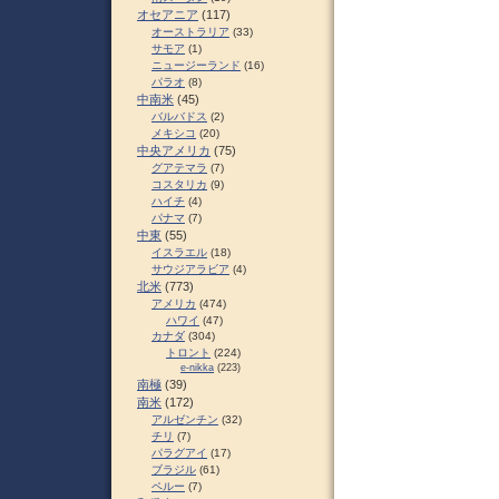
オセアニア
(117)
オーストラリア
(33)
サモア
(1)
ニュージーランド
(16)
パラオ
(8)
中南米
(45)
バルバドス
(2)
メキシコ
(20)
中央アメリカ
(75)
グアテマラ
(7)
コスタリカ
(9)
ハイチ
(4)
パナマ
(7)
中東
(55)
イスラエル
(18)
サウジアラビア
(4)
北米
(773)
アメリカ
(474)
ハワイ
(47)
カナダ
(304)
トロント
(224)
e-nikka
(223)
南極
(39)
南米
(172)
アルゼンチン
(32)
チリ
(7)
パラグアイ
(17)
ブラジル
(61)
ペルー
(7)