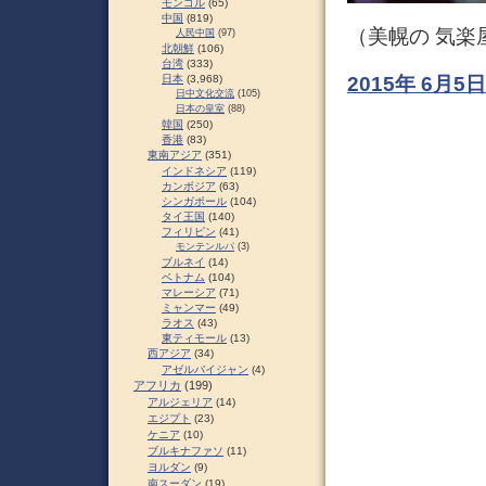
モンゴル
(65)
中国
(819)
（美幌の 気楽
人民中国
(97)
北朝鮮
(106)
台湾
(333)
日本
(3,968)
2015年 6月
日中文化交流
(105)
日本の皇室
(88)
韓国
(250)
香港
(83)
東南アジア
(351)
インドネシア
(119)
カンボジア
(63)
シンガポール
(104)
タイ王国
(140)
フィリピン
(41)
モンテンルパ
(3)
ブルネイ
(14)
ベトナム
(104)
マレーシア
(71)
ミャンマー
(49)
ラオス
(43)
東ティモール
(13)
西アジア
(34)
アゼルバイジャン
(4)
アフリカ
(199)
アルジェリア
(14)
エジプト
(23)
ケニア
(10)
ブルキナファソ
(11)
ヨルダン
(9)
南スーダン
(19)