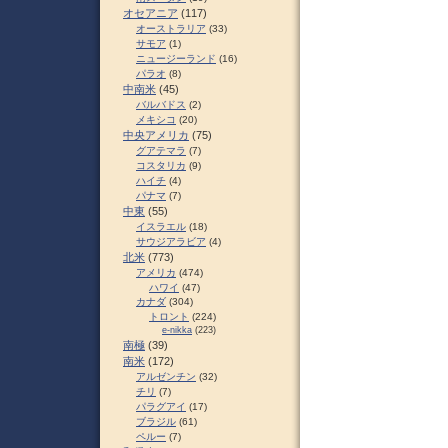
オセアニア
(117)
オーストラリア
(33)
サモア
(1)
ニュージーランド
(16)
パラオ
(8)
中南米
(45)
バルバドス
(2)
メキシコ
(20)
中央アメリカ
(75)
グアテマラ
(7)
コスタリカ
(9)
ハイチ
(4)
パナマ
(7)
中東
(55)
イスラエル
(18)
サウジアラビア
(4)
北米
(773)
アメリカ
(474)
ハワイ
(47)
カナダ
(304)
トロント
(224)
e-nikka
(223)
南極
(39)
南米
(172)
アルゼンチン
(32)
チリ
(7)
パラグアイ
(17)
ブラジル
(61)
ペルー
(7)