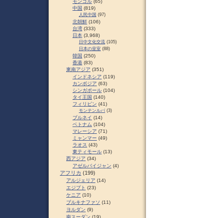
モンゴル
(65)
中国
(819)
人民中国
(97)
北朝鮮
(106)
台湾
(333)
日本
(3,968)
日中文化交流
(105)
日本の皇室
(88)
韓国
(250)
香港
(83)
東南アジア
(351)
インドネシア
(119)
カンボジア
(63)
シンガポール
(104)
タイ王国
(140)
フィリピン
(41)
モンテンルパ
(3)
ブルネイ
(14)
ベトナム
(104)
マレーシア
(71)
ミャンマー
(49)
ラオス
(43)
東ティモール
(13)
西アジア
(34)
アゼルバイジャン
(4)
アフリカ
(199)
アルジェリア
(14)
エジプト
(23)
ケニア
(10)
ブルキナファソ
(11)
ヨルダン
(9)
南スーダン
(19)