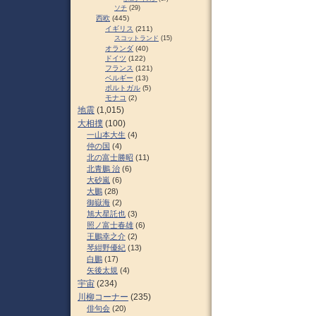
ソチ
(29)
西欧
(445)
イギリス
(211)
スコットランド
(15)
オランダ
(40)
ドイツ
(122)
フランス
(121)
ベルギー
(13)
ポルトガル
(5)
モナコ
(2)
地震
(1,015)
大相撲
(100)
一山本大生
(4)
仲の国
(4)
北の富士勝昭
(11)
北青鵬 治
(6)
大砂嵐
(6)
大鵬
(28)
御嶽海
(2)
旭大星託也
(3)
照ノ富士春雄
(6)
王鵬幸之介
(2)
琴紺野優紀
(13)
白鵬
(17)
矢後太規
(4)
宇宙
(234)
川柳コーナー
(235)
俳句会
(20)