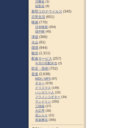
川柳会
(1)
短歌会
(8)
新型コロナウイルス
(345)
日常生活
(651)
映画
(770)
日本映画
(354)
現中映
(45)
津波
(366)
火山
(91)
環境
(944)
観光
(1,311)
配食サービス
(257)
今月の宅配弁当
(2)
防災・防犯
(752)
音楽
(2,638)
MIDI / MP3
(87)
ギター
(678)
クリスマス
(149)
ハンガリー人
(10)
フラメンコギター
(34)
マンドリン
(250)
三味線
(27)
大正琴
(30)
花ふらり
(21)
音楽療法
(356)