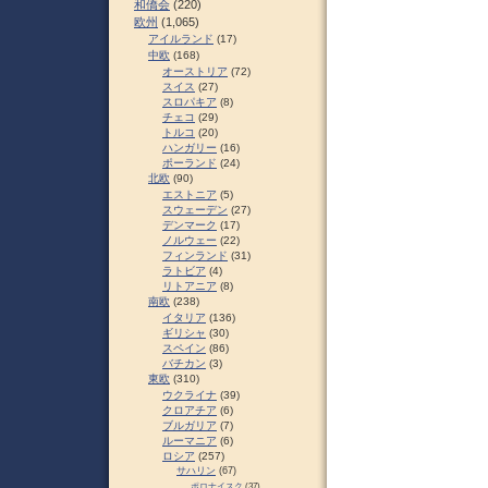
和僑会
(220)
欧州
(1,065)
アイルランド
(17)
中欧
(168)
オーストリア
(72)
スイス
(27)
スロパキア
(8)
チェコ
(29)
トルコ
(20)
ハンガリー
(16)
ポーランド
(24)
北欧
(90)
エストニア
(5)
スウェーデン
(27)
デンマーク
(17)
ノルウェー
(22)
フィンランド
(31)
ラトビア
(4)
リトアニア
(8)
南欧
(238)
イタリア
(136)
ギリシャ
(30)
スペイン
(86)
バチカン
(3)
東欧
(310)
ウクライナ
(39)
クロアチア
(6)
ブルガリア
(7)
ルーマニア
(6)
ロシア
(257)
サハリン
(67)
ポロナイスク
(37)