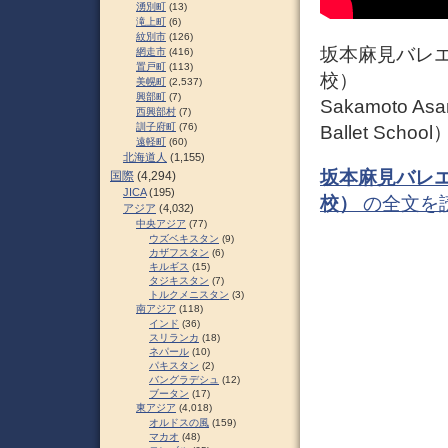
湧別町
(13)
滝上町
(6)
紋別市
(126)
坂本麻見バレエ
網走市
(416)
置戸町
(113)
校）
美幌町
(2,537)
興部町
(7)
Sakamoto Asam
西興部村
(7)
訓子府町
(76)
Ballet School
遠軽町
(60)
北海道人
(1,155)
坂本麻見バレエ
国際
(4,294)
JICA
(195)
校）
の全文を
アジア
(4,032)
中央アジア
(77)
ウズベキスタン
(9)
カザフスタン
(6)
キルギス
(15)
タジキスタン
(7)
トルクメニスタン
(3)
南アジア
(118)
インド
(36)
スリランカ
(18)
ネパール
(10)
パキスタン
(2)
バングラデシュ
(12)
ブータン
(17)
東アジア
(4,018)
オルドスの風
(159)
マカオ
(48)