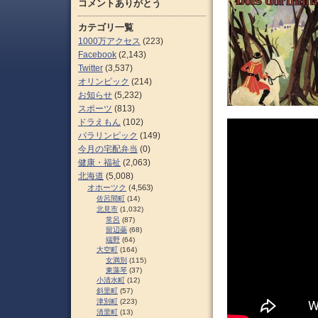
コメントありがとう
カテゴリ一覧
1000万アクセス
(223)
Facebook
(2,143)
Twitter
(3,537)
オリンピック
(214)
お知らせ
(5,232)
スポーツ
(813)
ドラえもん
(102)
パラリンピック
(149)
今月の宅配弁当
(0)
健康・福祉
(2,063)
北海道
(5,008)
オホーツク
(4,563)
佐呂間町
(14)
北見市
(1,032)
常呂
(87)
留辺蘂
(68)
端野
(64)
大空町
(164)
女満別
(115)
東藻琴
(37)
小清水町
(12)
斜里町
(57)
津別町
(223)
清里町
(13)