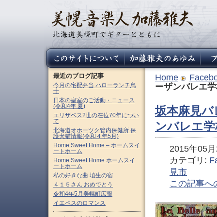
最近のブログ記事
Home
Faceb
今月の宅配弁当 ハローランチ鳥
ーザンバレエ学
十
日本の皇室のご活動・ニュース
(令和4年 夏)
坂本麻見バ
エリザベス2世の在位70年につい
て
ンバレエ学
北海道オホーツク管内保健所 保
護犬猫情報(令和４年5月)
Home Sweet Home – ホームスイ
2015年05月2
ートホーム
カテゴリ:
F
Home Sweet Home ホームスイ
ートホーム
見市
私の好きな曲 埴生の宿
この記事へ
４１５さん おめでとう
令和4年5月美幌町広報
イエペスのロマンス