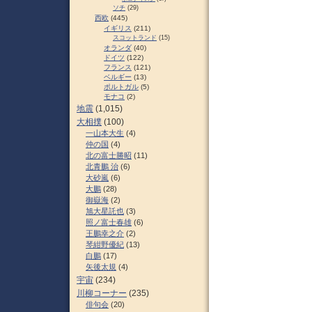
ソチ
(29)
西欧
(445)
イギリス
(211)
スコットランド
(15)
オランダ
(40)
ドイツ
(122)
フランス
(121)
ベルギー
(13)
ポルトガル
(5)
モナコ
(2)
地震
(1,015)
大相撲
(100)
一山本大生
(4)
仲の国
(4)
北の富士勝昭
(11)
北青鵬 治
(6)
大砂嵐
(6)
大鵬
(28)
御嶽海
(2)
旭大星託也
(3)
照ノ富士春雄
(6)
王鵬幸之介
(2)
琴紺野優紀
(13)
白鵬
(17)
矢後太規
(4)
宇宙
(234)
川柳コーナー
(235)
俳句会
(20)