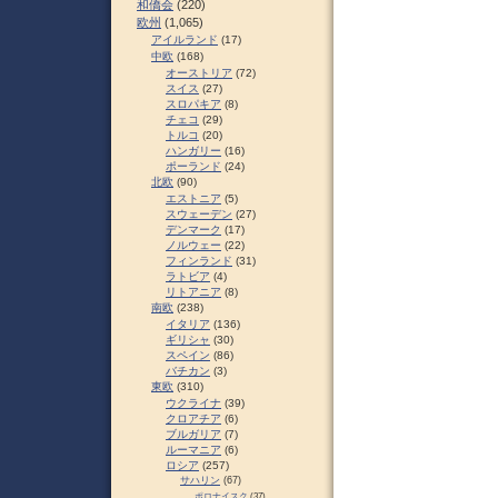
和僑会
(220)
欧州
(1,065)
アイルランド
(17)
中欧
(168)
オーストリア
(72)
スイス
(27)
スロパキア
(8)
チェコ
(29)
トルコ
(20)
ハンガリー
(16)
ポーランド
(24)
北欧
(90)
エストニア
(5)
スウェーデン
(27)
デンマーク
(17)
ノルウェー
(22)
フィンランド
(31)
ラトビア
(4)
リトアニア
(8)
南欧
(238)
イタリア
(136)
ギリシャ
(30)
スペイン
(86)
バチカン
(3)
東欧
(310)
ウクライナ
(39)
クロアチア
(6)
ブルガリア
(7)
ルーマニア
(6)
ロシア
(257)
サハリン
(67)
ポロナイスク
(37)