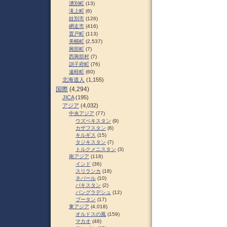
湧別町
(13)
滝上町
(6)
紋別市
(126)
網走市
(416)
置戸町
(113)
美幌町
(2,537)
興部町
(7)
西興部村
(7)
訓子府町
(76)
遠軽町
(60)
北海道人
(1,155)
国際
(4,294)
JICA
(195)
アジア
(4,032)
中央アジア
(77)
ウズベキスタン
(9)
カザフスタン
(6)
キルギス
(15)
タジキスタン
(7)
トルクメニスタン
(3)
南アジア
(118)
インド
(36)
スリランカ
(18)
ネパール
(10)
パキスタン
(2)
バングラデシュ
(12)
ブータン
(17)
東アジア
(4,018)
オルドスの風
(159)
マカオ
(48)