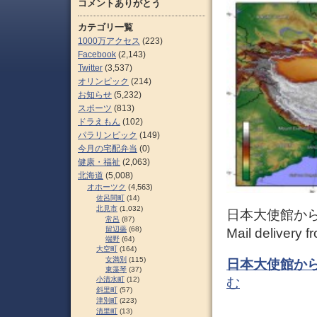
コメントありがとう
カテゴリ一覧
1000万アクセス
(223)
Facebook
(2,143)
Twitter
(3,537)
オリンピック
(214)
お知らせ
(5,232)
スポーツ
(813)
ドラえもん
(102)
パラリンピック
(149)
今月の宅配弁当
(0)
健康・福祉
(2,063)
北海道
(5,008)
オホーツク
(4,563)
佐呂間町
(14)
北見市
(1,032)
日本大使館からの
常呂
(87)
留辺蘂
(68)
Mail delivery 
端野
(64)
大空町
(164)
女満別
(115)
日本大使館からの
東藻琴
(37)
小清水町
(12)
む
斜里町
(57)
津別町
(223)
清里町
(13)