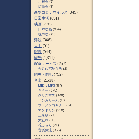
川柳会
(1)
短歌会
(8)
新型コロナウイルス
(345)
日常生活
(651)
映画
(770)
日本映画
(354)
現中映
(45)
津波
(366)
火山
(91)
環境
(944)
観光
(1,311)
配食サービス
(257)
今月の宅配弁当
(2)
防災・防犯
(752)
音楽
(2,638)
MIDI / MP3
(87)
ギター
(678)
クリスマス
(149)
ハンガリー人
(10)
フラメンコギター
(34)
マンドリン
(250)
三味線
(27)
大正琴
(30)
花ふらり
(21)
音楽療法
(356)