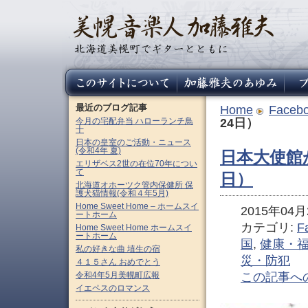
最近のブログ記事
Home
Faceb
今月の宅配弁当 ハローランチ鳥
24日）
十
日本の皇室のご活動・ニュース
(令和4年 夏)
日本大使館か
エリザベス2世の在位70年につい
て
日）
北海道オホーツク管内保健所 保
護犬猫情報(令和４年5月)
Home Sweet Home – ホームスイ
2015年04月2
ートホーム
カテゴリ:
F
Home Sweet Home ホームスイ
ートホーム
国
,
健康・
私の好きな曲 埴生の宿
災・防犯
４１５さん おめでとう
令和4年5月美幌町広報
この記事へ
イエペスのロマンス