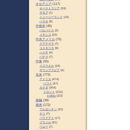
オセアニア
(117)
オーストラリア
(33)
サモア
(1)
ニュージーランド
(16)
パラオ
(8)
中南米
(45)
バルバドス
(2)
メキシコ
(20)
中央アメリカ
(75)
グアテマラ
(7)
コスタリカ
(9)
ハイチ
(4)
パナマ
(7)
中東
(55)
イスラエル
(18)
サウジアラビア
(4)
北米
(773)
アメリカ
(474)
ハワイ
(47)
カナダ
(304)
トロント
(224)
e-nikka
(223)
南極
(39)
南米
(172)
アルゼンチン
(32)
チリ
(7)
パラグアイ
(17)
ブラジル
(61)
ペルー
(7)