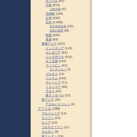
モンゴル
(65)
中国
(819)
人民中国
(97)
北朝鮮
(106)
台湾
(333)
日本
(3,968)
日中文化交流
(105)
日本の皇室
(88)
韓国
(250)
香港
(83)
東南アジア
(351)
インドネシア
(119)
カンボジア
(63)
シンガポール
(104)
タイ王国
(140)
フィリピン
(41)
モンテンルパ
(3)
ブルネイ
(14)
ベトナム
(104)
マレーシア
(71)
ミャンマー
(49)
ラオス
(43)
東ティモール
(13)
西アジア
(34)
アゼルバイジャン
(4)
アフリカ
(199)
アルジェリア
(14)
エジプト
(23)
ケニア
(10)
ブルキナファソ
(11)
ヨルダン
(9)
南スーダン
(19)