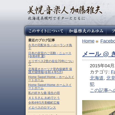
最近のブログ記事
Home
Faceb
今月の宅配弁当 ハローランチ鳥
十
メール @ 
日本の皇室のご活動・ニュース
(令和4年 夏)
エリザベス2世の在位70年につい
て
2015年04月2
北海道オホーツク管内保健所 保
カテゴリ:
F
護犬猫情報(令和４年5月)
Home Sweet Home – ホームスイ
北海道
,
北
ートホーム
犯
Home Sweet Home ホームスイ
ートホーム
この記事へ
私の好きな曲 埴生の宿
４１５さん おめでとう
令和4年5月美幌町広報
イエペスのロマンス