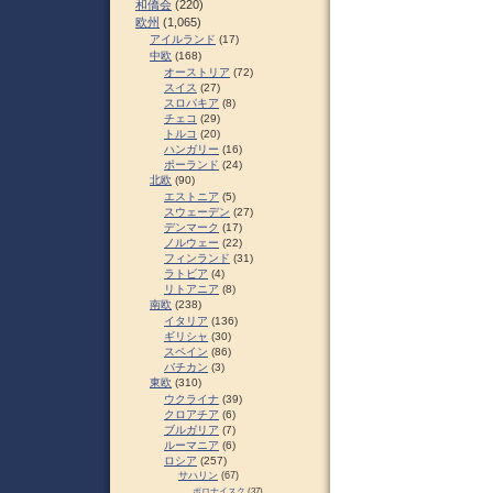
和僑会
(220)
欧州
(1,065)
アイルランド
(17)
中欧
(168)
オーストリア
(72)
スイス
(27)
スロパキア
(8)
チェコ
(29)
トルコ
(20)
ハンガリー
(16)
ポーランド
(24)
北欧
(90)
エストニア
(5)
スウェーデン
(27)
デンマーク
(17)
ノルウェー
(22)
フィンランド
(31)
ラトビア
(4)
リトアニア
(8)
南欧
(238)
イタリア
(136)
ギリシャ
(30)
スペイン
(86)
バチカン
(3)
東欧
(310)
ウクライナ
(39)
クロアチア
(6)
ブルガリア
(7)
ルーマニア
(6)
ロシア
(257)
サハリン
(67)
ポロナイスク
(37)