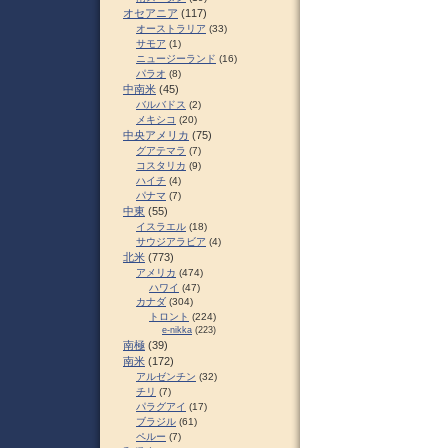
オセアニア
(117)
オーストラリア
(33)
サモア
(1)
ニュージーランド
(16)
パラオ
(8)
中南米
(45)
バルバドス
(2)
メキシコ
(20)
中央アメリカ
(75)
グアテマラ
(7)
コスタリカ
(9)
ハイチ
(4)
パナマ
(7)
中東
(55)
イスラエル
(18)
サウジアラビア
(4)
北米
(773)
アメリカ
(474)
ハワイ
(47)
カナダ
(304)
トロント
(224)
e-nikka
(223)
南極
(39)
南米
(172)
アルゼンチン
(32)
チリ
(7)
パラグアイ
(17)
ブラジル
(61)
ペルー
(7)