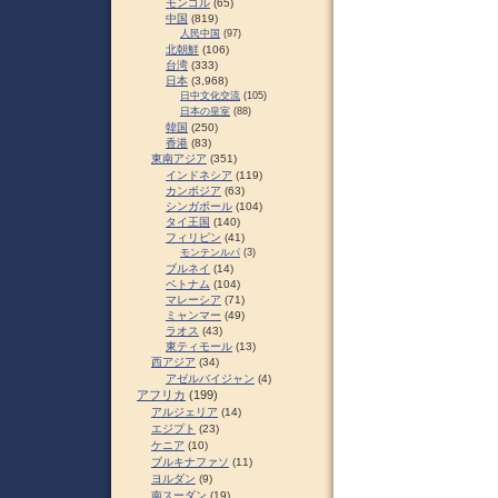
モンゴル
(65)
中国
(819)
人民中国
(97)
北朝鮮
(106)
台湾
(333)
日本
(3,968)
日中文化交流
(105)
日本の皇室
(88)
韓国
(250)
香港
(83)
東南アジア
(351)
インドネシア
(119)
カンボジア
(63)
シンガポール
(104)
タイ王国
(140)
フィリピン
(41)
モンテンルパ
(3)
ブルネイ
(14)
ベトナム
(104)
マレーシア
(71)
ミャンマー
(49)
ラオス
(43)
東ティモール
(13)
西アジア
(34)
アゼルバイジャン
(4)
アフリカ
(199)
アルジェリア
(14)
エジプト
(23)
ケニア
(10)
ブルキナファソ
(11)
ヨルダン
(9)
南スーダン
(19)