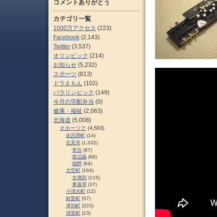
コメントありがとう
カテゴリ一覧
1000万アクセス
(223)
Facebook
(2,143)
Twitter
(3,537)
オリンピック
(214)
お知らせ
(5,232)
スポーツ
(813)
ドラえもん
(102)
パラリンピック
(149)
今月の宅配弁当
(0)
健康・福祉
(2,063)
北海道
(5,008)
オホーツク
(4,563)
佐呂間町
(14)
北見市
(1,032)
常呂
(87)
留辺蘂
(68)
端野
(64)
大空町
(164)
女満別
(115)
東藻琴
(37)
小清水町
(12)
斜里町
(57)
津別町
(223)
清里町
(13)