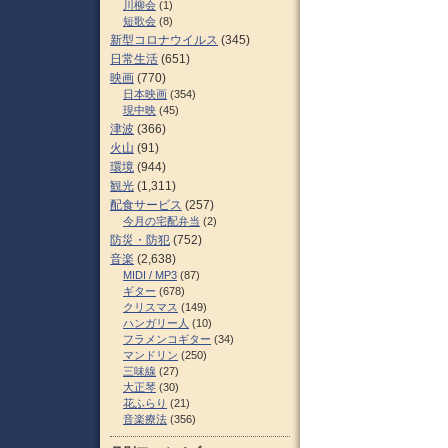
川柳会
(1)
短歌会
(8)
新型コロナウイルス
(345)
日常生活
(651)
映画
(770)
日本映画
(354)
現中映
(45)
津波
(366)
火山
(91)
環境
(944)
観光
(1,311)
配食サービス
(257)
今月の宅配弁当
(2)
防災・防犯
(752)
音楽
(2,638)
MIDI / MP3
(87)
ギター
(678)
クリスマス
(149)
ハンガリー人
(10)
フラメンコギター
(34)
マンドリン
(250)
三味線
(27)
大正琴
(30)
花ふらり
(21)
音楽療法
(356)