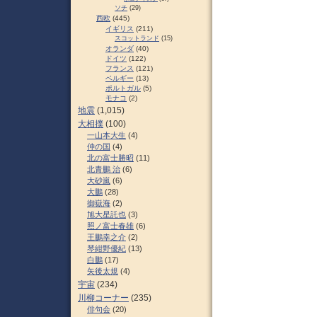
ソチ
(29)
西欧
(445)
イギリス
(211)
スコットランド
(15)
オランダ
(40)
ドイツ
(122)
フランス
(121)
ベルギー
(13)
ポルトガル
(5)
モナコ
(2)
地震
(1,015)
大相撲
(100)
一山本大生
(4)
仲の国
(4)
北の富士勝昭
(11)
北青鵬 治
(6)
大砂嵐
(6)
大鵬
(28)
御嶽海
(2)
旭大星託也
(3)
照ノ富士春雄
(6)
王鵬幸之介
(2)
琴紺野優紀
(13)
白鵬
(17)
矢後太規
(4)
宇宙
(234)
川柳コーナー
(235)
俳句会
(20)