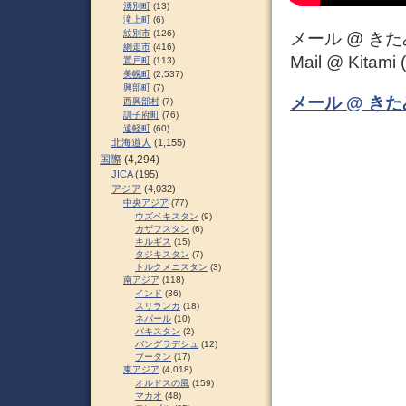
湧別町
(13)
滝上町
(6)
紋別市
(126)
メール @ き
網走市
(416)
Mail @ Kitami (
置戸町
(113)
美幌町
(2,537)
興部町
(7)
メール @ き
西興部村
(7)
訓子府町
(76)
遠軽町
(60)
北海道人
(1,155)
国際
(4,294)
JICA
(195)
アジア
(4,032)
中央アジア
(77)
ウズベキスタン
(9)
カザフスタン
(6)
キルギス
(15)
タジキスタン
(7)
トルクメニスタン
(3)
南アジア
(118)
インド
(36)
スリランカ
(18)
ネパール
(10)
パキスタン
(2)
バングラデシュ
(12)
ブータン
(17)
東アジア
(4,018)
オルドスの風
(159)
マカオ
(48)