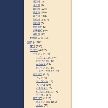
湧別町
(13)
滝上町
(6)
紋別市
(126)
網走市
(416)
置戸町
(113)
美幌町
(2,537)
興部町
(7)
西興部村
(7)
訓子府町
(76)
遠軽町
(60)
北海道人
(1,155)
国際
(4,294)
JICA
(195)
アジア
(4,032)
中央アジア
(77)
ウズベキスタン
(9)
カザフスタン
(6)
キルギス
(15)
タジキスタン
(7)
トルクメニスタン
(3)
南アジア
(118)
インド
(36)
スリランカ
(18)
ネパール
(10)
パキスタン
(2)
バングラデシュ
(12)
ブータン
(17)
東アジア
(4,018)
オルドスの風
(159)
マカオ
(48)