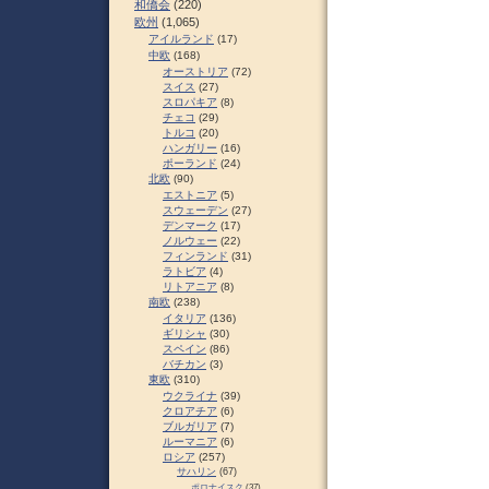
和僑会
(220)
欧州
(1,065)
アイルランド
(17)
中欧
(168)
オーストリア
(72)
スイス
(27)
スロパキア
(8)
チェコ
(29)
トルコ
(20)
ハンガリー
(16)
ポーランド
(24)
北欧
(90)
エストニア
(5)
スウェーデン
(27)
デンマーク
(17)
ノルウェー
(22)
フィンランド
(31)
ラトビア
(4)
リトアニア
(8)
南欧
(238)
イタリア
(136)
ギリシャ
(30)
スペイン
(86)
バチカン
(3)
東欧
(310)
ウクライナ
(39)
クロアチア
(6)
ブルガリア
(7)
ルーマニア
(6)
ロシア
(257)
サハリン
(67)
ポロナイスク
(37)