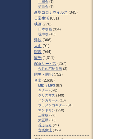
川柳会
(1)
短歌会
(8)
新型コロナウイルス
(345)
日常生活
(651)
映画
(770)
日本映画
(354)
現中映
(45)
津波
(366)
火山
(91)
環境
(944)
観光
(1,311)
配食サービス
(257)
今月の宅配弁当
(2)
防災・防犯
(752)
音楽
(2,638)
MIDI / MP3
(87)
ギター
(678)
クリスマス
(149)
ハンガリー人
(10)
フラメンコギター
(34)
マンドリン
(250)
三味線
(27)
大正琴
(30)
花ふらり
(21)
音楽療法
(356)