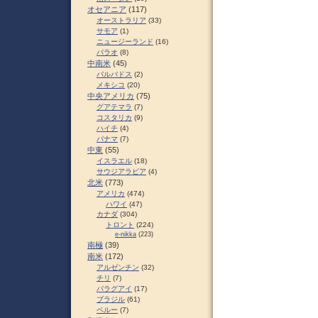
オセアニア
(117)
オーストラリア
(33)
サモア
(1)
ニュージーランド
(16)
パラオ
(8)
中南米
(45)
バルバドス
(2)
メキシコ
(20)
中央アメリカ
(75)
グアテマラ
(7)
コスタリカ
(9)
ハイチ
(4)
パナマ
(7)
中東
(55)
イスラエル
(18)
サウジアラビア
(4)
北米
(773)
アメリカ
(474)
ハワイ
(47)
カナダ
(304)
トロント
(224)
e-nikka
(223)
南極
(39)
南米
(172)
アルゼンチン
(32)
チリ
(7)
パラグアイ
(17)
ブラジル
(61)
ペルー
(7)