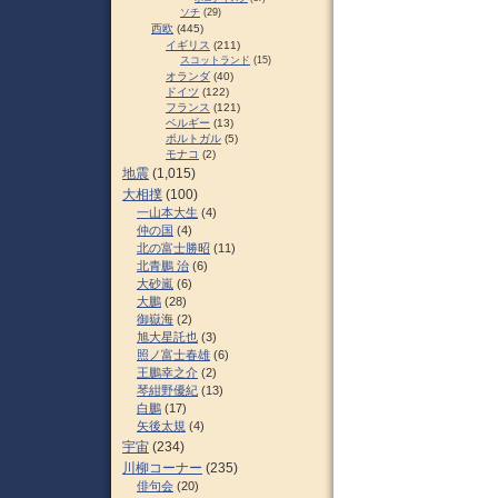
ソチ
(29)
西欧
(445)
イギリス
(211)
スコットランド
(15)
オランダ
(40)
ドイツ
(122)
フランス
(121)
ベルギー
(13)
ポルトガル
(5)
モナコ
(2)
地震
(1,015)
大相撲
(100)
一山本大生
(4)
仲の国
(4)
北の富士勝昭
(11)
北青鵬 治
(6)
大砂嵐
(6)
大鵬
(28)
御嶽海
(2)
旭大星託也
(3)
照ノ富士春雄
(6)
王鵬幸之介
(2)
琴紺野優紀
(13)
白鵬
(17)
矢後太規
(4)
宇宙
(234)
川柳コーナー
(235)
俳句会
(20)