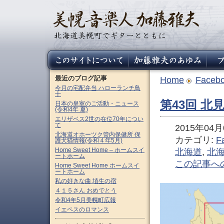
最近のブログ記事
Home
Faceb
今月の宅配弁当 ハローランチ鳥
十
第43回 北
日本の皇室のご活動・ニュース
(令和4年 夏)
エリザベス2世の在位70年につい
て
2015年04月0
北海道オホーツク管内保健所 保
カテゴリ:
F
護犬猫情報(令和４年5月)
Home Sweet Home – ホームスイ
北海道
,
北
ートホーム
この記事へ
Home Sweet Home ホームスイ
ートホーム
私の好きな曲 埴生の宿
４１５さん おめでとう
令和4年5月美幌町広報
イエペスのロマンス