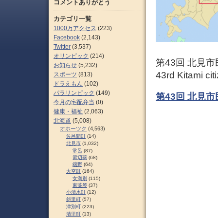
コメントありがとう
カテゴリ一覧
1000万アクセス
(223)
Facebook
(2,143)
Twitter
(3,537)
オリンピック
(214)
第43回 北見
お知らせ
(5,232)
43rd Kitami cit
スポーツ
(813)
ドラえもん
(102)
パラリンピック
(149)
第43回 北見
今月の宅配弁当
(0)
健康・福祉
(2,063)
北海道
(5,008)
オホーツク
(4,563)
佐呂間町
(14)
北見市
(1,032)
常呂
(87)
留辺蘂
(68)
端野
(64)
大空町
(164)
女満別
(115)
東藻琴
(37)
小清水町
(12)
斜里町
(57)
津別町
(223)
清里町
(13)