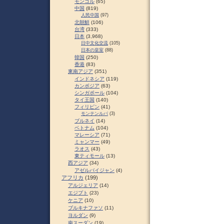
モンゴル
(65)
中国
(819)
人民中国
(97)
北朝鮮
(106)
台湾
(333)
日本
(3,968)
日中文化交流
(105)
日本の皇室
(88)
韓国
(250)
香港
(83)
東南アジア
(351)
インドネシア
(119)
カンボジア
(63)
シンガポール
(104)
タイ王国
(140)
フィリピン
(41)
モンテンルパ
(3)
ブルネイ
(14)
ベトナム
(104)
マレーシア
(71)
ミャンマー
(49)
ラオス
(43)
東ティモール
(13)
西アジア
(34)
アゼルバイジャン
(4)
アフリカ
(199)
アルジェリア
(14)
エジプト
(23)
ケニア
(10)
ブルキナファソ
(11)
ヨルダン
(9)
南スーダン
(19)