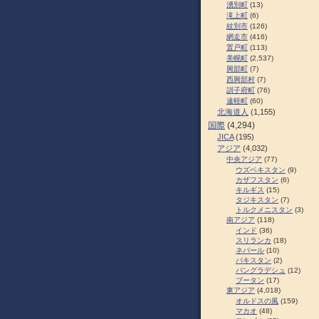
湧別町
(13)
滝上町
(6)
紋別市
(126)
網走市
(416)
置戸町
(113)
美幌町
(2,537)
興部町
(7)
西興部村
(7)
訓子府町
(76)
遠軽町
(60)
北海道人
(1,155)
国際
(4,294)
JICA
(195)
アジア
(4,032)
中央アジア
(77)
ウズベキスタン
(9)
カザフスタン
(6)
キルギス
(15)
タジキスタン
(7)
トルクメニスタン
(3)
南アジア
(118)
インド
(36)
スリランカ
(18)
ネパール
(10)
パキスタン
(2)
バングラデシュ
(12)
ブータン
(17)
東アジア
(4,018)
オルドスの風
(159)
マカオ
(48)