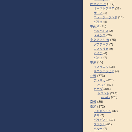
オセアニア
(117)
オーストラリア
(33)
サモア
(1)
ニュージーランド
(16)
パラオ
(8)
中南米
(45)
バルバドス
(2)
メキシコ
(20)
中央アメリカ
(75)
グアテマラ
(7)
コスタリカ
(9)
ハイチ
(4)
パナマ
(7)
中東
(55)
イスラエル
(18)
サウジアラビア
(4)
北米
(773)
アメリカ
(474)
ハワイ
(47)
カナダ
(304)
トロント
(224)
e-nikka
(223)
南極
(39)
南米
(172)
アルゼンチン
(32)
チリ
(7)
パラグアイ
(17)
ブラジル
(61)
ペルー
(7)