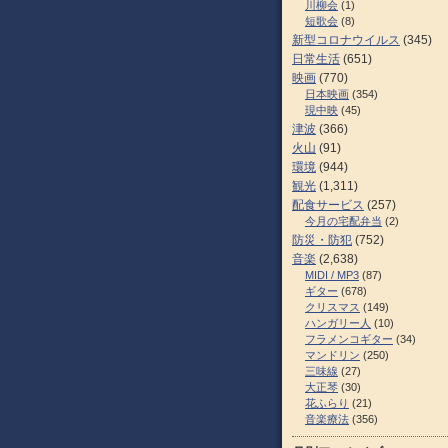
川柳会
(1)
短歌会
(8)
新型コロナウイルス
(345)
日常生活
(651)
映画
(770)
日本映画
(354)
現中映
(45)
津波
(366)
火山
(91)
環境
(944)
観光
(1,311)
配食サービス
(257)
今月の宅配弁当
(2)
防災・防犯
(752)
音楽
(2,638)
MIDI / MP3
(87)
ギター
(678)
クリスマス
(149)
ハンガリー人
(10)
フラメンコギター
(34)
マンドリン
(250)
三味線
(27)
大正琴
(30)
花ふらり
(21)
音楽療法
(356)