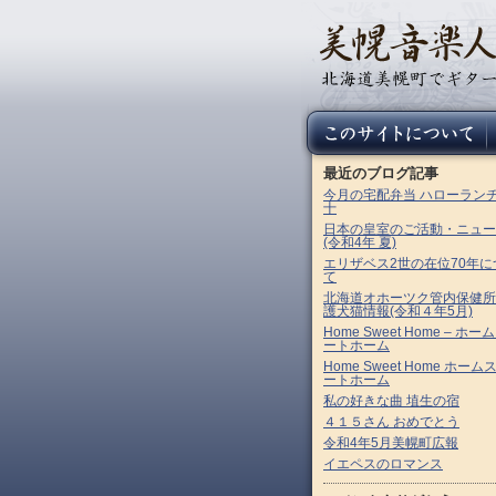
最近のブログ記事
今月の宅配弁当 ハローラン
十
日本の皇室のご活動・ニュー
(令和4年 夏)
エリザベス2世の在位70年に
て
北海道オホーツク管内保健所
護犬猫情報(令和４年5月)
Home Sweet Home – ホー
ートホーム
Home Sweet Home ホーム
ートホーム
私の好きな曲 埴生の宿
４１５さん おめでとう
令和4年5月美幌町広報
イエペスのロマンス