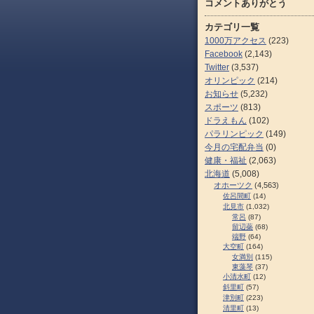
コメントありがとう
カテゴリ一覧
1000万アクセス
(223)
Facebook
(2,143)
Twitter
(3,537)
オリンピック
(214)
お知らせ
(5,232)
スポーツ
(813)
ドラえもん
(102)
パラリンピック
(149)
今月の宅配弁当
(0)
健康・福祉
(2,063)
北海道
(5,008)
オホーツク
(4,563)
佐呂間町
(14)
北見市
(1,032)
常呂
(87)
留辺蘂
(68)
端野
(64)
大空町
(164)
女満別
(115)
東藻琴
(37)
小清水町
(12)
斜里町
(57)
津別町
(223)
清里町
(13)