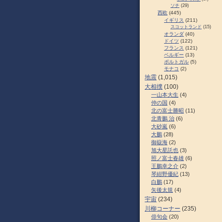
ソチ
(29)
西欧
(445)
イギリス
(211)
スコットランド
(15)
オランダ
(40)
ドイツ
(122)
フランス
(121)
ベルギー
(13)
ポルトガル
(5)
モナコ
(2)
地震
(1,015)
大相撲
(100)
一山本大生
(4)
仲の国
(4)
北の富士勝昭
(11)
北青鵬 治
(6)
大砂嵐
(6)
大鵬
(28)
御嶽海
(2)
旭大星託也
(3)
照ノ富士春雄
(6)
王鵬幸之介
(2)
琴紺野優紀
(13)
白鵬
(17)
矢後太規
(4)
宇宙
(234)
川柳コーナー
(235)
俳句会
(20)