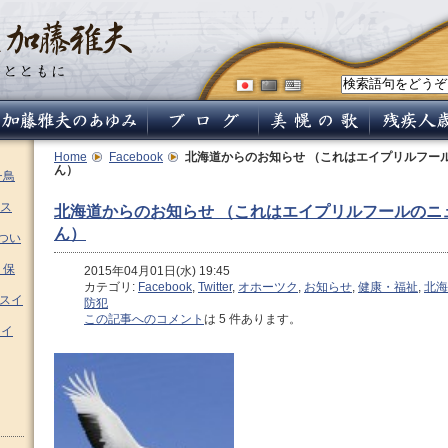
Home
Facebook
北海道からのお知らせ （これはエイプリルフー
ん）
チ鳥
ス
北海道からのお知らせ （これはエイプリルフールのニ
ん）
つい
 保
2015年04月01日(水) 19:45
カテゴリ:
Facebook
,
Twitter
,
オホーツク
,
お知らせ
,
健康・福祉
,
北海
ムスイ
防犯
この記事へのコメント
は 5 件あります。
スイ