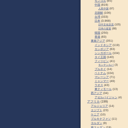
モンゴル
(65)
中国
(819)
人民中国
(97)
北朝鮮
(106)
台湾
(333)
日本
(3,968)
日中文化交流
(105)
日本の皇室
(88)
韓国
(250)
香港
(83)
東南アジア
(351)
インドネシア
(119)
カンボジア
(63)
シンガポール
(104)
タイ王国
(140)
フィリピン
(41)
モンテンルパ
(3)
ブルネイ
(14)
ベトナム
(104)
マレーシア
(71)
ミャンマー
(49)
ラオス
(43)
東ティモール
(13)
西アジア
(34)
アゼルバイジャン
(4)
アフリカ
(199)
アルジェリア
(14)
エジプト
(23)
ケニア
(10)
ブルキナファソ
(11)
ヨルダン
(9)
南スーダン
(19)