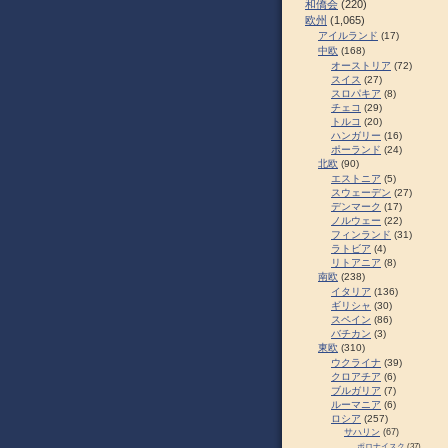
和僑会
(220)
欧州
(1,065)
アイルランド
(17)
中欧
(168)
オーストリア
(72)
スイス
(27)
スロパキア
(8)
チェコ
(29)
トルコ
(20)
ハンガリー
(16)
ポーランド
(24)
北欧
(90)
エストニア
(5)
スウェーデン
(27)
デンマーク
(17)
ノルウェー
(22)
フィンランド
(31)
ラトビア
(4)
リトアニア
(8)
南欧
(238)
イタリア
(136)
ギリシャ
(30)
スペイン
(86)
バチカン
(3)
東欧
(310)
ウクライナ
(39)
クロアチア
(6)
ブルガリア
(7)
ルーマニア
(6)
ロシア
(257)
サハリン
(67)
ポロナイスク
(37)