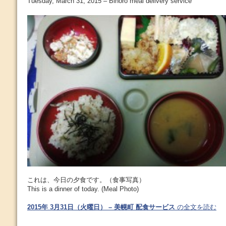
Tuesday, March 31, 2015 – Bihoro meal delivery service
これは、今日の夕食です。（食事写真）
This is a dinner of today. (Meal Photo)
2015年 3月31日（火曜日） – 美幌町 配食サービス
の全文を読む