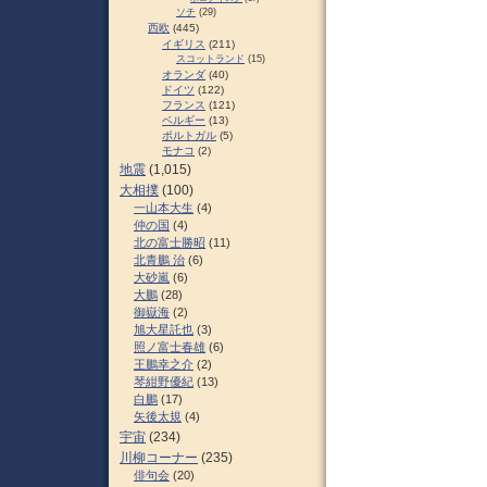
ソチ
(29)
西欧
(445)
イギリス
(211)
スコットランド
(15)
オランダ
(40)
ドイツ
(122)
フランス
(121)
ベルギー
(13)
ポルトガル
(5)
モナコ
(2)
地震
(1,015)
大相撲
(100)
一山本大生
(4)
仲の国
(4)
北の富士勝昭
(11)
北青鵬 治
(6)
大砂嵐
(6)
大鵬
(28)
御嶽海
(2)
旭大星託也
(3)
照ノ富士春雄
(6)
王鵬幸之介
(2)
琴紺野優紀
(13)
白鵬
(17)
矢後太規
(4)
宇宙
(234)
川柳コーナー
(235)
俳句会
(20)