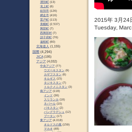
湧別町
(13)
滝上町
(6)
紋別市
(126)
網走市
(416)
2015年 3月
置戸町
(113)
美幌町
(2,537)
Tuesday, March
興部町
(7)
西興部村
(7)
訓子府町
(76)
遠軽町
(60)
北海道人
(1,155)
国際
(4,294)
JICA
(195)
アジア
(4,032)
中央アジア
(77)
ウズベキスタン
(9)
カザフスタン
(6)
キルギス
(15)
タジキスタン
(7)
トルクメニスタン
(3)
南アジア
(118)
インド
(36)
スリランカ
(18)
ネパール
(10)
パキスタン
(2)
バングラデシュ
(12)
ブータン
(17)
東アジア
(4,018)
オルドスの風
(159)
マカオ
(48)