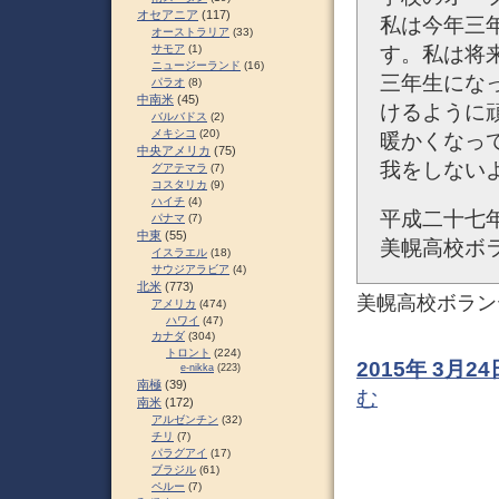
オセアニア
(117)
私は今年三
オーストラリア
(33)
す。私は将
サモア
(1)
ニュージーランド
(16)
三年生にな
パラオ
(8)
中南米
(45)
けるように
バルバドス
(2)
メキシコ
(20)
暖かくなっ
中央アメリカ
(75)
我をしない
グアテマラ
(7)
コスタリカ
(9)
ハイチ
(4)
平成二十七
パナマ
(7)
中東
(55)
美幌高校ボ
イスラエル
(18)
サウジアラビア
(4)
北米
(773)
美幌高校ボラン
アメリカ
(474)
ハワイ
(47)
カナダ
(304)
トロント
(224)
2015年 3月
e-nikka
(223)
南極
(39)
む
南米
(172)
アルゼンチン
(32)
チリ
(7)
パラグアイ
(17)
ブラジル
(61)
ペルー
(7)