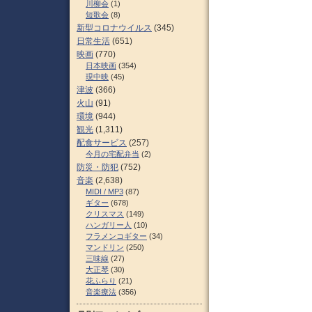
川柳会
(1)
短歌会
(8)
新型コロナウイルス
(345)
日常生活
(651)
映画
(770)
日本映画
(354)
現中映
(45)
津波
(366)
火山
(91)
環境
(944)
観光
(1,311)
配食サービス
(257)
今月の宅配弁当
(2)
防災・防犯
(752)
音楽
(2,638)
MIDI / MP3
(87)
ギター
(678)
クリスマス
(149)
ハンガリー人
(10)
フラメンコギター
(34)
マンドリン
(250)
三味線
(27)
大正琴
(30)
花ふらり
(21)
音楽療法
(356)