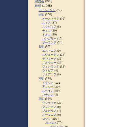
和僑会
(220)
欧州
(1,065)
アイルランド
(17)
中欧
(168)
オーストリア
(72)
スイス
(27)
スロパキア
(8)
チェコ
(29)
トルコ
(20)
ハンガリー
(16)
ポーランド
(24)
北欧
(90)
エストニア
(5)
スウェーデン
(27)
デンマーク
(17)
ノルウェー
(22)
フィンランド
(31)
ラトビア
(4)
リトアニア
(8)
南欧
(238)
イタリア
(136)
ギリシャ
(30)
スペイン
(86)
バチカン
(3)
東欧
(310)
ウクライナ
(39)
クロアチア
(6)
ブルガリア
(7)
ルーマニア
(6)
ロシア
(257)
サハリン
(67)
ポロナイスク
(37)