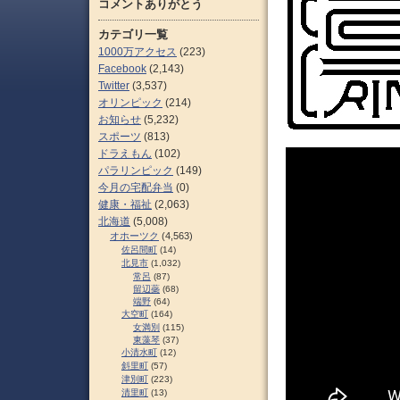
コメントありがとう
カテゴリ一覧
1000万アクセス
(223)
Facebook
(2,143)
Twitter
(3,537)
オリンピック
(214)
お知らせ
(5,232)
スポーツ
(813)
ドラえもん
(102)
パラリンピック
(149)
今月の宅配弁当
(0)
健康・福祉
(2,063)
北海道
(5,008)
オホーツク
(4,563)
佐呂間町
(14)
北見市
(1,032)
常呂
(87)
留辺蘂
(68)
端野
(64)
大空町
(164)
女満別
(115)
東藻琴
(37)
小清水町
(12)
斜里町
(57)
津別町
(223)
清里町
(13)