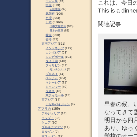
モンゴル
(65)
これは、今日
中国
(819)
This is a dinne
人民中国
(97)
北朝鮮
(106)
台湾
(333)
日本
(3,968)
関連記事
日中文化交流
(105)
日本の皇室
(88)
韓国
(250)
香港
(83)
東南アジア
(351)
インドネシア
(119)
カンボジア
(63)
シンガポール
(104)
タイ王国
(140)
フィリピン
(41)
モンテンルパ
(3)
ブルネイ
(14)
ベトナム
(104)
マレーシア
(71)
ミャンマー
(49)
ラオス
(43)
東ティモール
(13)
西アジア
(34)
早春の候、
アゼルバイジャン
(4)
アフリカ
(199)
なってきて
アルジェリア
(14)
エジプト
(23)
明日から四
ケニア
(10)
あり、ゆっ
ブルキナファソ
(11)
ヨルダン
(9)
学校のオー
南スーダン
(19)