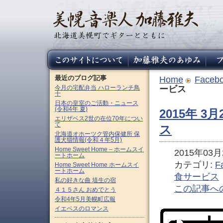
最近のブログ記事
Home
Faceb
今月の宅配弁当 ハローランチ鳥
ービス
十
日本の皇室のご活動・ニュース
(令和4年 夏)
2015年 
エリザベス2世の在位70年につい
て
ス
北海道オホーツク管内保健所 保
護犬猫情報(令和４年5月)
Home Sweet Home – ホームスイ
2015年03月2
ートホーム
カテゴリ:
F
Home Sweet Home ホームスイ
ートホーム
食サービス
私の好きな曲 埴生の宿
この記事へ
４１５さん おめでとう
令和4年5月美幌町広報
イエペスのロマンス