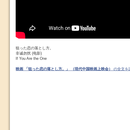
狙った恋の落とし方。
非诚勿扰 (电影)
If You Are the One
映画 「狙った恋の落とし方。」 （現代中国映画上映会）
の全文を