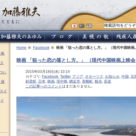
Home
Facebook
映画 「狙った恋の落とし方。」 （現代中国映画
チ鳥
映画 「狙った恋の落とし方。」 （現代中国映画上映会
ス
2015年03月18日(水) 10:14
つい
カテゴリ:
Facebook
,
Twitter
,
アジア
,
オホーツク
,
お知らせ
,
中国
,
北
斜里町
,
日本
,
映画
,
現中映
,
網走市
,
美幌町
,
観光
,
音楽
 保
この記事へのコメント
はまだありません。
ムスイ
スイ