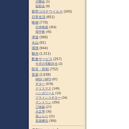
川柳会
(1)
短歌会
(8)
新型コロナウイルス
(345)
日常生活
(651)
映画
(770)
日本映画
(354)
現中映
(45)
津波
(366)
火山
(91)
環境
(944)
観光
(1,311)
配食サービス
(257)
今月の宅配弁当
(2)
防災・防犯
(752)
音楽
(2,638)
MIDI / MP3
(87)
ギター
(678)
クリスマス
(149)
ハンガリー人
(10)
フラメンコギター
(34)
マンドリン
(250)
三味線
(27)
大正琴
(30)
花ふらり
(21)
音楽療法
(356)