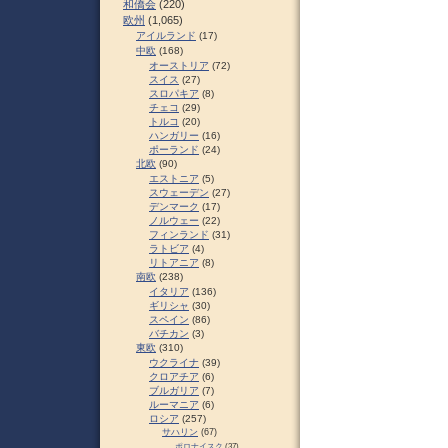
和僑会
(220)
欧州
(1,065)
アイルランド
(17)
中欧
(168)
オーストリア
(72)
スイス
(27)
スロパキア
(8)
チェコ
(29)
トルコ
(20)
ハンガリー
(16)
ポーランド
(24)
北欧
(90)
エストニア
(5)
スウェーデン
(27)
デンマーク
(17)
ノルウェー
(22)
フィンランド
(31)
ラトビア
(4)
リトアニア
(8)
南欧
(238)
イタリア
(136)
ギリシャ
(30)
スペイン
(86)
バチカン
(3)
東欧
(310)
ウクライナ
(39)
クロアチア
(6)
ブルガリア
(7)
ルーマニア
(6)
ロシア
(257)
サハリン
(67)
ポロナイスク
(37)