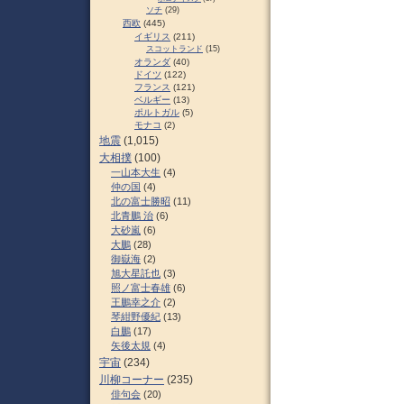
ソチ
(29)
西欧
(445)
イギリス
(211)
スコットランド
(15)
オランダ
(40)
ドイツ
(122)
フランス
(121)
ベルギー
(13)
ポルトガル
(5)
モナコ
(2)
地震
(1,015)
大相撲
(100)
一山本大生
(4)
仲の国
(4)
北の富士勝昭
(11)
北青鵬 治
(6)
大砂嵐
(6)
大鵬
(28)
御嶽海
(2)
旭大星託也
(3)
照ノ富士春雄
(6)
王鵬幸之介
(2)
琴紺野優紀
(13)
白鵬
(17)
矢後太規
(4)
宇宙
(234)
川柳コーナー
(235)
俳句会
(20)