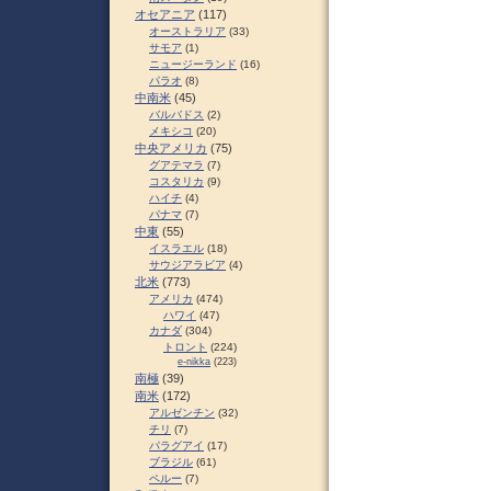
オセアニア
(117)
オーストラリア
(33)
サモア
(1)
ニュージーランド
(16)
パラオ
(8)
中南米
(45)
バルバドス
(2)
メキシコ
(20)
中央アメリカ
(75)
グアテマラ
(7)
コスタリカ
(9)
ハイチ
(4)
パナマ
(7)
中東
(55)
イスラエル
(18)
サウジアラビア
(4)
北米
(773)
アメリカ
(474)
ハワイ
(47)
カナダ
(304)
トロント
(224)
e-nikka
(223)
南極
(39)
南米
(172)
アルゼンチン
(32)
チリ
(7)
パラグアイ
(17)
ブラジル
(61)
ペルー
(7)