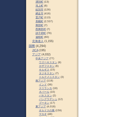
湧別町
(13)
滝上町
(6)
紋別市
(126)
網走市
(416)
置戸町
(113)
美幌町
(2,537)
興部町
(7)
西興部村
(7)
訓子府町
(76)
遠軽町
(60)
北海道人
(1,155)
国際
(4,294)
JICA
(195)
アジア
(4,032)
中央アジア
(77)
ウズベキスタン
(9)
カザフスタン
(6)
キルギス
(15)
タジキスタン
(7)
トルクメニスタン
(3)
南アジア
(118)
インド
(36)
スリランカ
(18)
ネパール
(10)
パキスタン
(2)
バングラデシュ
(12)
ブータン
(17)
東アジア
(4,018)
オルドスの風
(159)
マカオ
(48)