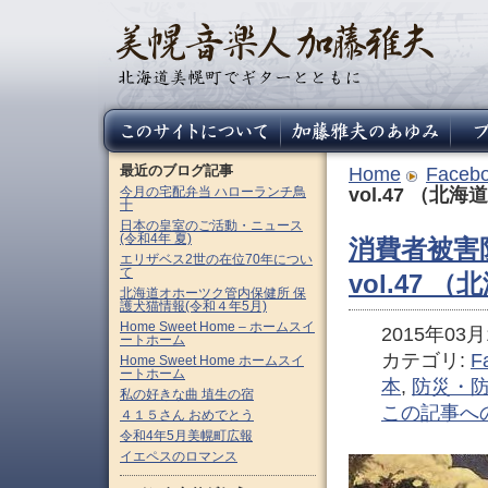
最近のブログ記事
Home
Faceb
今月の宅配弁当 ハローランチ鳥
vol.47 （北海
十
日本の皇室のご活動・ニュース
(令和4年 夏)
消費者被害
エリザベス2世の在位70年につい
て
vol.47 
北海道オホーツク管内保健所 保
護犬猫情報(令和４年5月)
Home Sweet Home – ホームスイ
2015年03月1
ートホーム
カテゴリ:
F
Home Sweet Home ホームスイ
ートホーム
本
,
防災・
私の好きな曲 埴生の宿
この記事へ
４１５さん おめでとう
令和4年5月美幌町広報
イエペスのロマンス