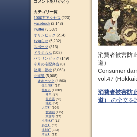
コメントありがとう
カテゴリ一覧
1000万アクセス
(223)
Facebook
(2,143)
Twitter
(3,537)
オリンピック
(214)
お知らせ
(5,232)
スポーツ
(813)
ドラえもん
(102)
消費者被害防止情
パラリンピック
(149)
道）
今月の宅配弁当
(0)
Consumer dama
健康・福祉
(2,063)
北海道
(5,008)
vol.47 (Hokkai
オホーツク
(4,563)
佐呂間町
(14)
北見市
(1,032)
消費者被害防止情
常呂
(87)
道）
の全文を
留辺蘂
(68)
端野
(64)
大空町
(164)
女満別
(115)
東藻琴
(37)
小清水町
(12)
斜里町
(57)
津別町
(223)
清里町
(13)