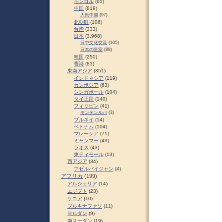
モンゴル
(65)
中国
(819)
人民中国
(97)
北朝鮮
(106)
台湾
(333)
日本
(3,968)
日中文化交流
(105)
日本の皇室
(88)
韓国
(250)
香港
(83)
東南アジア
(351)
インドネシア
(119)
カンボジア
(63)
シンガポール
(104)
タイ王国
(140)
フィリピン
(41)
モンテンルパ
(3)
ブルネイ
(14)
ベトナム
(104)
マレーシア
(71)
ミャンマー
(49)
ラオス
(43)
東ティモール
(13)
西アジア
(34)
アゼルバイジャン
(4)
アフリカ
(199)
アルジェリア
(14)
エジプト
(23)
ケニア
(10)
ブルキナファソ
(11)
ヨルダン
(9)
南スーダン
(19)