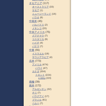
オセアニア
(117)
オーストラリア
(33)
サモア
(1)
ニュージーランド
(16)
パラオ
(8)
中南米
(45)
バルバドス
(2)
メキシコ
(20)
中央アメリカ
(75)
グアテマラ
(7)
コスタリカ
(9)
ハイチ
(4)
パナマ
(7)
中東
(55)
イスラエル
(18)
サウジアラビア
(4)
北米
(773)
アメリカ
(474)
ハワイ
(47)
カナダ
(304)
トロント
(224)
e-nikka
(223)
南極
(39)
南米
(172)
アルゼンチン
(32)
チリ
(7)
パラグアイ
(17)
ブラジル
(61)
ペルー
(7)