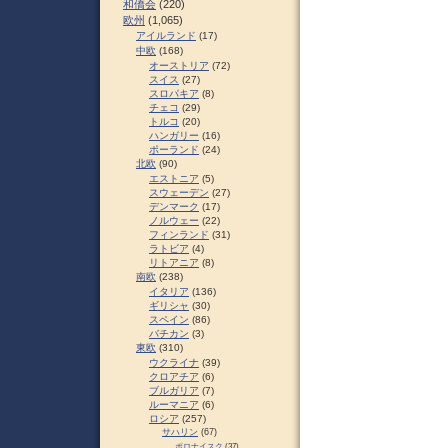
和僑会
(220)
欧州
(1,065)
アイルランド
(17)
中欧
(168)
オーストリア
(72)
スイス
(27)
スロパキア
(8)
チェコ
(29)
トルコ
(20)
ハンガリー
(16)
ポーランド
(24)
北欧
(90)
エストニア
(5)
スウェーデン
(27)
デンマーク
(17)
ノルウェー
(22)
フィンランド
(31)
ラトビア
(4)
リトアニア
(8)
南欧
(238)
イタリア
(136)
ギリシャ
(30)
スペイン
(86)
バチカン
(3)
東欧
(310)
ウクライナ
(39)
クロアチア
(6)
ブルガリア
(7)
ルーマニア
(6)
ロシア
(257)
サハリン
(67)
ポロナイスク
(37)