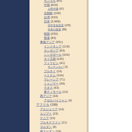
モンゴル
(65)
中国
(819)
人民中国
(97)
北朝鮮
(106)
台湾
(333)
日本
(3,968)
日中文化交流
(105)
日本の皇室
(88)
韓国
(250)
香港
(83)
東南アジア
(351)
インドネシア
(119)
カンボジア
(63)
シンガポール
(104)
タイ王国
(140)
フィリピン
(41)
モンテンルパ
(3)
ブルネイ
(14)
ベトナム
(104)
マレーシア
(71)
ミャンマー
(49)
ラオス
(43)
東ティモール
(13)
西アジア
(34)
アゼルバイジャン
(4)
アフリカ
(199)
アルジェリア
(14)
エジプト
(23)
ケニア
(10)
ブルキナファソ
(11)
ヨルダン
(9)
南スーダン
(19)