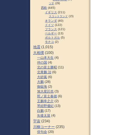
ソチ
(29)
西欧
(445)
イギリス
(211)
スコットランド
(15)
オランダ
(40)
ドイツ
(122)
フランス
(121)
ベルギー
(13)
ポルトガル
(5)
モナコ
(2)
地震
(1,015)
大相撲
(100)
一山本大生
(4)
仲の国
(4)
北の富士勝昭
(11)
北青鵬 治
(6)
大砂嵐
(6)
大鵬
(28)
御嶽海
(2)
旭大星託也
(3)
照ノ富士春雄
(6)
王鵬幸之介
(2)
琴紺野優紀
(13)
白鵬
(17)
矢後太規
(4)
宇宙
(234)
川柳コーナー
(235)
俳句会
(20)