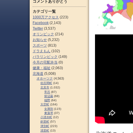
コメントありがとう
カテゴリ一覧
1000万アクセス
(223)
Facebook
(2,143)
Twitter
(3,537)
オリンピック
(214)
お知らせ
(5,232)
スポーツ
(813)
ドラえもん
(102)
パラリンピック
(149)
今月の宅配弁当
(0)
健康・福祉
(2,063)
北海道
(5,008)
オホーツク
(4,563)
佐呂間町
(14)
北見市
(1,032)
常呂
(87)
留辺蘂
(68)
端野
(64)
大空町
(164)
女満別
(115)
東藻琴
(37)
小清水町
(12)
斜里町
(57)
津別町
(223)
清里町
(13)