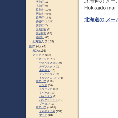
北海道の メー
湧別町
(13)
滝上町
(6)
Hokkaido mail
紋別市
(126)
網走市
(416)
置戸町
(113)
北海道の メー
美幌町
(2,537)
興部町
(7)
西興部村
(7)
訓子府町
(76)
遠軽町
(60)
北海道人
(1,155)
国際
(4,294)
JICA
(195)
アジア
(4,032)
中央アジア
(77)
ウズベキスタン
(9)
カザフスタン
(6)
キルギス
(15)
タジキスタン
(7)
トルクメニスタン
(3)
南アジア
(118)
インド
(36)
スリランカ
(18)
ネパール
(10)
パキスタン
(2)
バングラデシュ
(12)
ブータン
(17)
東アジア
(4,018)
オルドスの風
(159)
マカオ
(48)