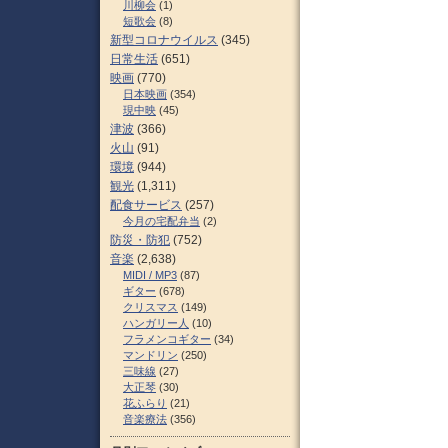
川柳会
(1)
短歌会
(8)
新型コロナウイルス
(345)
日常生活
(651)
映画
(770)
日本映画
(354)
現中映
(45)
津波
(366)
火山
(91)
環境
(944)
観光
(1,311)
配食サービス
(257)
今月の宅配弁当
(2)
防災・防犯
(752)
音楽
(2,638)
MIDI / MP3
(87)
ギター
(678)
クリスマス
(149)
ハンガリー人
(10)
フラメンコギター
(34)
マンドリン
(250)
三味線
(27)
大正琴
(30)
花ふらり
(21)
音楽療法
(356)