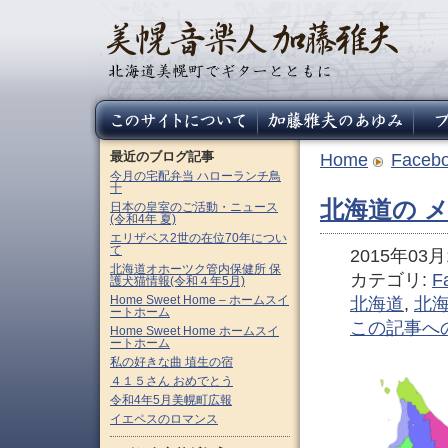
最近のブログ記事
Home
Faceb
今月の宅配弁当 ハローランチ鳥
十
北海道の メ
日本の皇室のご活動・ニュース
(令和4年 夏)
エリザベス2世の在位70年につい
て
2015年03月1
北海道オホーツク管内保健所 保
カテゴリ:
F
護犬猫情報(令和４年5月)
Home Sweet Home – ホームスイ
北海道
,
北
ートホーム
この記事へ
Home Sweet Home ホームスイ
ートホーム
私の好きな曲 埴生の宿
４１５さん おめでとう
令和4年5月美幌町広報
イエペスのロマンス