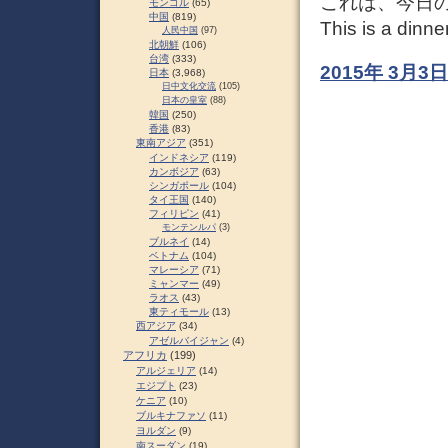
これは、今日
モンゴル
(65)
中国
(819)
This is a dinne
人民中国
(97)
北朝鮮
(106)
台湾
(333)
2015年 3月
日本
(3,968)
日中文化交流
(105)
日本の皇室
(88)
韓国
(250)
香港
(83)
東南アジア
(351)
インドネシア
(119)
カンボジア
(63)
シンガポール
(104)
タイ王国
(140)
フィリピン
(41)
モンテンルパ
(3)
ブルネイ
(14)
ベトナム
(104)
マレーシア
(71)
ミャンマー
(49)
ラオス
(43)
東ティモール
(13)
西アジア
(34)
アゼルバイジャン
(4)
アフリカ
(199)
アルジェリア
(14)
エジプト
(23)
ケニア
(10)
ブルキナファソ
(11)
ヨルダン
(9)
南スーダン
(19)