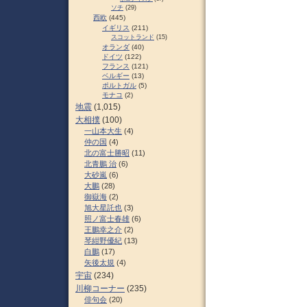
ソチ
(29)
西欧
(445)
イギリス
(211)
スコットランド
(15)
オランダ
(40)
ドイツ
(122)
フランス
(121)
ベルギー
(13)
ポルトガル
(5)
モナコ
(2)
地震
(1,015)
大相撲
(100)
一山本大生
(4)
仲の国
(4)
北の富士勝昭
(11)
北青鵬 治
(6)
大砂嵐
(6)
大鵬
(28)
御嶽海
(2)
旭大星託也
(3)
照ノ富士春雄
(6)
王鵬幸之介
(2)
琴紺野優紀
(13)
白鵬
(17)
矢後太規
(4)
宇宙
(234)
川柳コーナー
(235)
俳句会
(20)