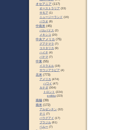
オセアニア
(117)
オーストラリア
(33)
サモア
(1)
ニュージーランド
(16)
パラオ
(8)
中南米
(45)
バルバドス
(2)
メキシコ
(20)
中央アメリカ
(75)
グアテマラ
(7)
コスタリカ
(9)
ハイチ
(4)
パナマ
(7)
中東
(55)
イスラエル
(18)
サウジアラビア
(4)
北米
(773)
アメリカ
(474)
ハワイ
(47)
カナダ
(304)
トロント
(224)
e-nikka
(223)
南極
(39)
南米
(172)
アルゼンチン
(32)
チリ
(7)
パラグアイ
(17)
ブラジル
(61)
ペルー
(7)