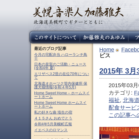
最近のブログ記事
Home
Faceb
今月の宅配弁当 ハローランチ鳥
ビス
十
日本の皇室のご活動・ニュース
(令和4年 夏)
2015年 
エリザベス2世の在位70年につい
て
北海道オホーツク管内保健所 保
2015年03月0
護犬猫情報(令和４年5月)
カテゴリ:
F
Home Sweet Home – ホームスイ
ートホーム
福祉
,
北海
Home Sweet Home ホームスイ
ートホーム
配食サービ
私の好きな曲 埴生の宿
この記事へ
４１５さん おめでとう
令和4年5月美幌町広報
イエペスのロマンス