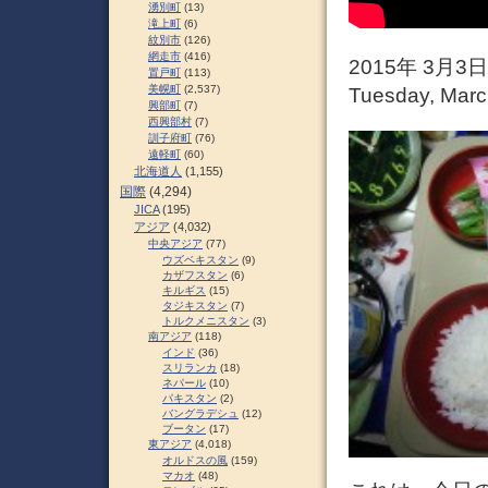
湧別町
(13)
滝上町
(6)
紋別市
(126)
網走市
(416)
2015年 3月
置戸町
(113)
美幌町
(2,537)
Tuesday, March
興部町
(7)
西興部村
(7)
訓子府町
(76)
遠軽町
(60)
北海道人
(1,155)
国際
(4,294)
JICA
(195)
アジア
(4,032)
中央アジア
(77)
ウズベキスタン
(9)
カザフスタン
(6)
キルギス
(15)
タジキスタン
(7)
トルクメニスタン
(3)
南アジア
(118)
インド
(36)
スリランカ
(18)
ネパール
(10)
パキスタン
(2)
バングラデシュ
(12)
ブータン
(17)
東アジア
(4,018)
オルドスの風
(159)
マカオ
(48)