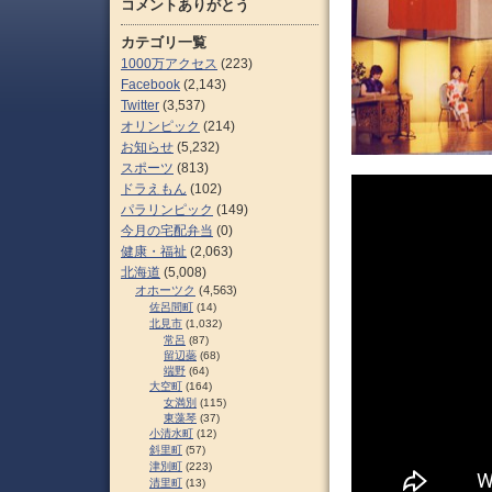
コメントありがとう
カテゴリ一覧
1000万アクセス
(223)
Facebook
(2,143)
Twitter
(3,537)
オリンピック
(214)
お知らせ
(5,232)
スポーツ
(813)
ドラえもん
(102)
パラリンピック
(149)
今月の宅配弁当
(0)
健康・福祉
(2,063)
北海道
(5,008)
オホーツク
(4,563)
佐呂間町
(14)
北見市
(1,032)
常呂
(87)
留辺蘂
(68)
端野
(64)
大空町
(164)
女満別
(115)
東藻琴
(37)
小清水町
(12)
斜里町
(57)
津別町
(223)
清里町
(13)