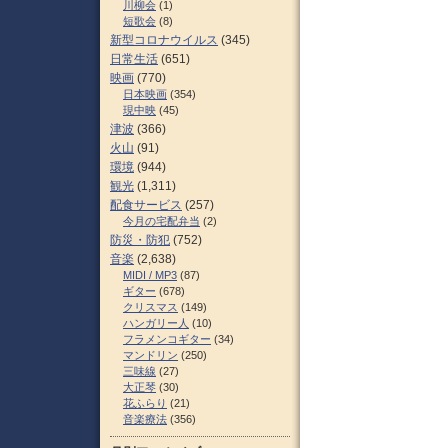
川柳会
(1)
短歌会
(8)
新型コロナウイルス
(345)
日常生活
(651)
映画
(770)
日本映画
(354)
現中映
(45)
津波
(366)
火山
(91)
環境
(944)
観光
(1,311)
配食サービス
(257)
今月の宅配弁当
(2)
防災・防犯
(752)
音楽
(2,638)
MIDI / MP3
(87)
ギター
(678)
クリスマス
(149)
ハンガリー人
(10)
フラメンコギター
(34)
マンドリン
(250)
三味線
(27)
大正琴
(30)
花ふらり
(21)
音楽療法
(356)