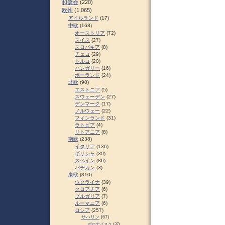
和僑会
(220)
欧州
(1,065)
アイルランド
(17)
中欧
(168)
オーストリア
(72)
スイス
(27)
スロパキア
(8)
チェコ
(29)
トルコ
(20)
ハンガリー
(16)
ポーランド
(24)
北欧
(90)
エストニア
(5)
スウェーデン
(27)
デンマーク
(17)
ノルウェー
(22)
フィンランド
(31)
ラトビア
(4)
リトアニア
(8)
南欧
(238)
イタリア
(136)
ギリシャ
(30)
スペイン
(86)
バチカン
(3)
東欧
(310)
ウクライナ
(39)
クロアチア
(6)
ブルガリア
(7)
ルーマニア
(6)
ロシア
(257)
サハリン
(67)
ポロナイスク
(37)