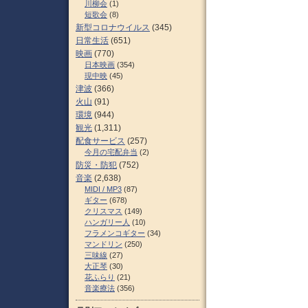
川柳会
(1)
短歌会
(8)
新型コロナウイルス
(345)
日常生活
(651)
映画
(770)
日本映画
(354)
現中映
(45)
津波
(366)
火山
(91)
環境
(944)
観光
(1,311)
配食サービス
(257)
今月の宅配弁当
(2)
防災・防犯
(752)
音楽
(2,638)
MIDI / MP3
(87)
ギター
(678)
クリスマス
(149)
ハンガリー人
(10)
フラメンコギター
(34)
マンドリン
(250)
三味線
(27)
大正琴
(30)
花ふらり
(21)
音楽療法
(356)