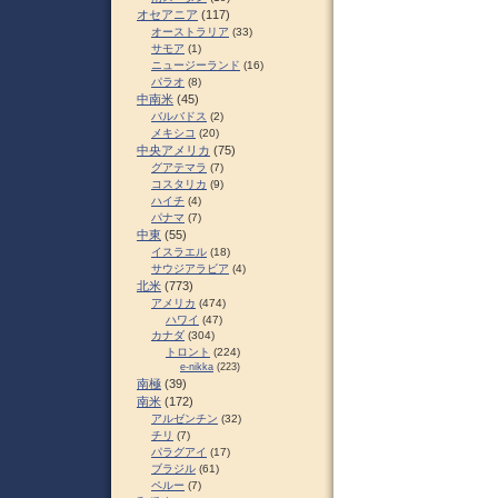
オセアニア
(117)
オーストラリア
(33)
サモア
(1)
ニュージーランド
(16)
パラオ
(8)
中南米
(45)
バルバドス
(2)
メキシコ
(20)
中央アメリカ
(75)
グアテマラ
(7)
コスタリカ
(9)
ハイチ
(4)
パナマ
(7)
中東
(55)
イスラエル
(18)
サウジアラビア
(4)
北米
(773)
アメリカ
(474)
ハワイ
(47)
カナダ
(304)
トロント
(224)
e-nikka
(223)
南極
(39)
南米
(172)
アルゼンチン
(32)
チリ
(7)
パラグアイ
(17)
ブラジル
(61)
ペルー
(7)