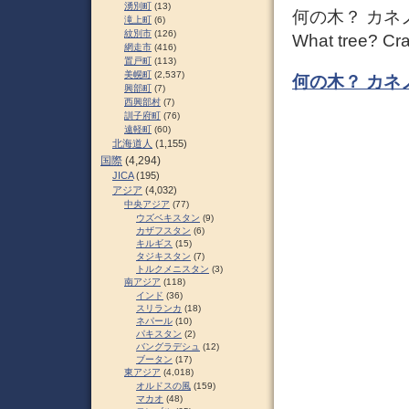
湧別町
(13)
何の木？ カネ
滝上町
(6)
紋別市
(126)
What tree? Cra
網走市
(416)
置戸町
(113)
美幌町
(2,537)
何の木？ カネ
興部町
(7)
西興部村
(7)
訓子府町
(76)
遠軽町
(60)
北海道人
(1,155)
国際
(4,294)
JICA
(195)
アジア
(4,032)
中央アジア
(77)
ウズベキスタン
(9)
カザフスタン
(6)
キルギス
(15)
タジキスタン
(7)
トルクメニスタン
(3)
南アジア
(118)
インド
(36)
スリランカ
(18)
ネパール
(10)
パキスタン
(2)
バングラデシュ
(12)
ブータン
(17)
東アジア
(4,018)
オルドスの風
(159)
マカオ
(48)