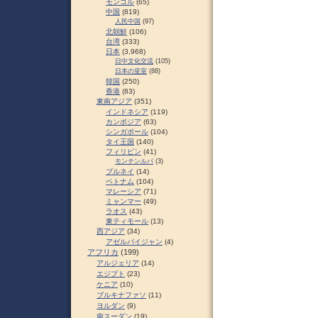
モンゴル
(65)
中国
(819)
人民中国
(97)
北朝鮮
(106)
台湾
(333)
日本
(3,968)
日中文化交流
(105)
日本の皇室
(88)
韓国
(250)
香港
(83)
東南アジア
(351)
インドネシア
(119)
カンボジア
(63)
シンガポール
(104)
タイ王国
(140)
フィリピン
(41)
モンテンルパ
(3)
ブルネイ
(14)
ベトナム
(104)
マレーシア
(71)
ミャンマー
(49)
ラオス
(43)
東ティモール
(13)
西アジア
(34)
アゼルバイジャン
(4)
アフリカ
(199)
アルジェリア
(14)
エジプト
(23)
ケニア
(10)
ブルキナファソ
(11)
ヨルダン
(9)
南スーダン
(19)