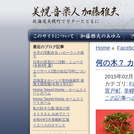
最近のブログ記事
Home
Faceb
今月の宅配弁当 ハローランチ鳥
十
何の木？ 
日本の皇室のご活動・ニュース
(令和4年 夏)
エリザベス2世の在位70年につい
て
2015年02月1
北海道オホーツク管内保健所 保
カテゴリ:
F
護犬猫情報(令和４年5月)
Home Sweet Home – ホームスイ
置戸町
,
美
ートホーム
この記事へ
Home Sweet Home ホームスイ
ートホーム
私の好きな曲 埴生の宿
４１５さん おめでとう
令和4年5月美幌町広報
イエペスのロマンス