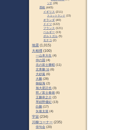
ソチ
(29)
西欧
(445)
イギリス
(211)
スコットランド
(15)
オランダ
(40)
ドイツ
(122)
フランス
(121)
ベルギー
(13)
ポルトガル
(5)
モナコ
(2)
地震
(1,015)
大相撲
(100)
一山本大生
(4)
仲の国
(4)
北の富士勝昭
(11)
北青鵬 治
(6)
大砂嵐
(6)
大鵬
(28)
御嶽海
(2)
旭大星託也
(3)
照ノ富士春雄
(6)
王鵬幸之介
(2)
琴紺野優紀
(13)
白鵬
(17)
矢後太規
(4)
宇宙
(234)
川柳コーナー
(235)
俳句会
(20)