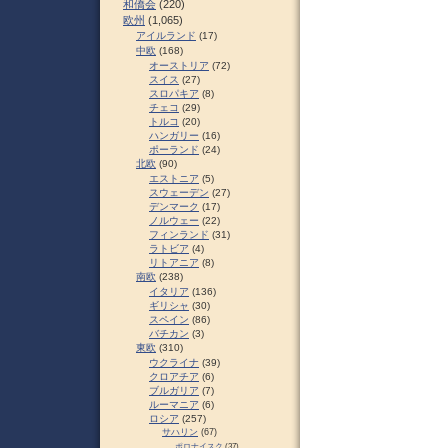
和僑会
(220)
欧州
(1,065)
アイルランド
(17)
中欧
(168)
オーストリア
(72)
スイス
(27)
スロパキア
(8)
チェコ
(29)
トルコ
(20)
ハンガリー
(16)
ポーランド
(24)
北欧
(90)
エストニア
(5)
スウェーデン
(27)
デンマーク
(17)
ノルウェー
(22)
フィンランド
(31)
ラトビア
(4)
リトアニア
(8)
南欧
(238)
イタリア
(136)
ギリシャ
(30)
スペイン
(86)
バチカン
(3)
東欧
(310)
ウクライナ
(39)
クロアチア
(6)
ブルガリア
(7)
ルーマニア
(6)
ロシア
(257)
サハリン
(67)
ポロナイスク
(37)