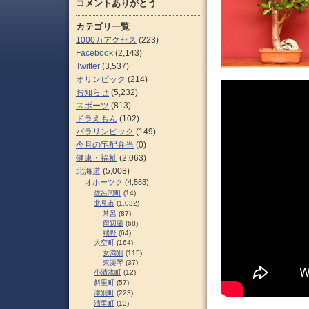
コメントありがとう
カテゴリ一覧
1000万アクセス
(223)
Facebook
(2,143)
Twitter
(3,537)
オリンピック
(214)
お知らせ
(5,232)
スポーツ
(813)
ドラえもん
(102)
パラリンピック
(149)
今月の宅配弁当
(0)
健康・福祉
(2,063)
北海道
(5,008)
オホーツク
(4,563)
佐呂間町
(14)
北見市
(1,032)
常呂
(87)
留辺蘂
(68)
端野
(64)
大空町
(164)
女満別
(115)
東藻琴
(37)
小清水町
(12)
斜里町
(57)
津別町
(223)
清里町
(13)