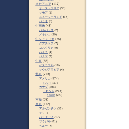
オセアニア
(117)
オーストラリア
(33)
サモア
(1)
ニュージーランド
(16)
パラオ
(8)
中南米
(45)
バルバドス
(2)
メキシコ
(20)
中央アメリカ
(75)
グアテマラ
(7)
コスタリカ
(9)
ハイチ
(4)
パナマ
(7)
中東
(55)
イスラエル
(18)
サウジアラビア
(4)
北米
(773)
アメリカ
(474)
ハワイ
(47)
カナダ
(304)
トロント
(224)
e-nikka
(223)
南極
(39)
南米
(172)
アルゼンチン
(32)
チリ
(7)
パラグアイ
(17)
ブラジル
(61)
ペルー
(7)