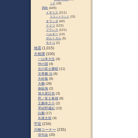
ソチ
(29)
西欧
(445)
イギリス
(211)
スコットランド
(15)
オランダ
(40)
ドイツ
(122)
フランス
(121)
ベルギー
(13)
ポルトガル
(5)
モナコ
(2)
地震
(1,015)
大相撲
(100)
一山本大生
(4)
仲の国
(4)
北の富士勝昭
(11)
北青鵬 治
(6)
大砂嵐
(6)
大鵬
(28)
御嶽海
(2)
旭大星託也
(3)
照ノ富士春雄
(6)
王鵬幸之介
(2)
琴紺野優紀
(13)
白鵬
(17)
矢後太規
(4)
宇宙
(234)
川柳コーナー
(235)
俳句会
(20)