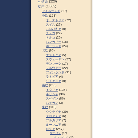
和僑会
(220)
欧州
(1,065)
アイルランド
(17)
中欧
(168)
オーストリア
(72)
スイス
(27)
スロパキア
(8)
チェコ
(29)
トルコ
(20)
ハンガリー
(16)
ポーランド
(24)
北欧
(90)
エストニア
(5)
スウェーデン
(27)
デンマーク
(17)
ノルウェー
(22)
フィンランド
(31)
ラトビア
(4)
リトアニア
(8)
南欧
(238)
イタリア
(136)
ギリシャ
(30)
スペイン
(86)
バチカン
(3)
東欧
(310)
ウクライナ
(39)
クロアチア
(6)
ブルガリア
(7)
ルーマニア
(6)
ロシア
(257)
サハリン
(67)
ポロナイスク
(37)