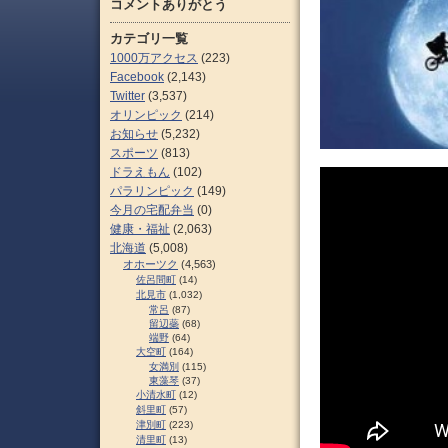
コメントありがとう
カテゴリ一覧
1000万アクセス
(223)
Facebook
(2,143)
Twitter
(3,537)
オリンピック
(214)
お知らせ
(5,232)
スポーツ
(813)
ドラえもん
(102)
パラリンピック
(149)
今月の宅配弁当
(0)
健康・福祉
(2,063)
北海道
(5,008)
オホーツク
(4,563)
佐呂間町
(14)
北見市
(1,032)
常呂
(87)
留辺蘂
(68)
端野
(64)
大空町
(164)
女満別
(115)
東藻琴
(37)
小清水町
(12)
斜里町
(57)
津別町
(223)
清里町
(13)