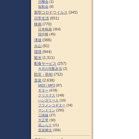
川柳会
(1)
短歌会
(8)
新型コロナウイルス
(345)
日常生活
(651)
映画
(770)
日本映画
(354)
現中映
(45)
津波
(366)
火山
(91)
環境
(944)
観光
(1,311)
配食サービス
(257)
今月の宅配弁当
(2)
防災・防犯
(752)
音楽
(2,638)
MIDI / MP3
(87)
ギター
(678)
クリスマス
(149)
ハンガリー人
(10)
フラメンコギター
(34)
マンドリン
(250)
三味線
(27)
大正琴
(30)
花ふらり
(21)
音楽療法
(356)