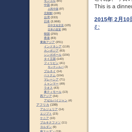
モンゴル
(65)
This is a dinne
中国
(819)
人民中国
(97)
北朝鮮
(106)
台湾
(333)
2015年 2月
日本
(3,968)
む
日中文化交流
(105)
日本の皇室
(88)
韓国
(250)
香港
(83)
東南アジア
(351)
インドネシア
(119)
カンボジア
(63)
シンガポール
(104)
タイ王国
(140)
フィリピン
(41)
モンテンルパ
(3)
ブルネイ
(14)
ベトナム
(104)
マレーシア
(71)
ミャンマー
(49)
ラオス
(43)
東ティモール
(13)
西アジア
(34)
アゼルバイジャン
(4)
アフリカ
(199)
アルジェリア
(14)
エジプト
(23)
ケニア
(10)
ブルキナファソ
(11)
ヨルダン
(9)
南スーダン
(19)