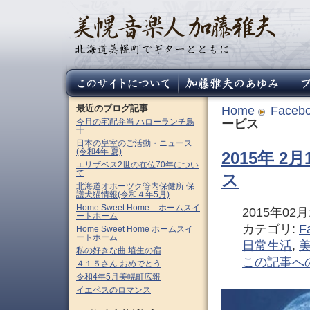
最近のブログ記事
Home
Faceb
今月の宅配弁当 ハローランチ鳥
ービス
十
日本の皇室のご活動・ニュース
(令和4年 夏)
2015年 
エリザベス2世の在位70年につい
て
ス
北海道オホーツク管内保健所 保
護犬猫情報(令和４年5月)
Home Sweet Home – ホームスイ
2015年02月1
ートホーム
カテゴリ:
F
Home Sweet Home ホームスイ
ートホーム
日常生活
,
私の好きな曲 埴生の宿
この記事へ
４１５さん おめでとう
令和4年5月美幌町広報
イエペスのロマンス