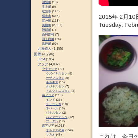
湧別町
(13)
滝上町
(6)
紋別市
(126)
2015年 2月
網走市
(416)
置戸町
(113)
Tuesday, Febru
美幌町
(2,537)
興部町
(7)
西興部村
(7)
訓子府町
(76)
遠軽町
(60)
北海道人
(1,155)
国際
(4,294)
JICA
(195)
アジア
(4,032)
中央アジア
(77)
ウズベキスタン
(9)
カザフスタン
(6)
キルギス
(15)
タジキスタン
(7)
トルクメニスタン
(3)
南アジア
(118)
インド
(36)
スリランカ
(18)
ネパール
(10)
パキスタン
(2)
バングラデシュ
(12)
ブータン
(17)
東アジア
(4,018)
オルドスの風
(159)
マカオ
(48)
これは、今日