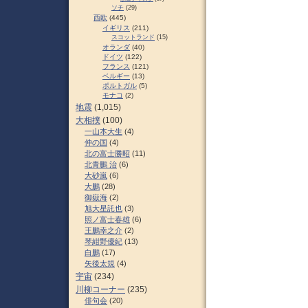
ソチ
(29)
西欧
(445)
イギリス
(211)
スコットランド
(15)
オランダ
(40)
ドイツ
(122)
フランス
(121)
ベルギー
(13)
ポルトガル
(5)
モナコ
(2)
地震
(1,015)
大相撲
(100)
一山本大生
(4)
仲の国
(4)
北の富士勝昭
(11)
北青鵬 治
(6)
大砂嵐
(6)
大鵬
(28)
御嶽海
(2)
旭大星託也
(3)
照ノ富士春雄
(6)
王鵬幸之介
(2)
琴紺野優紀
(13)
白鵬
(17)
矢後太規
(4)
宇宙
(234)
川柳コーナー
(235)
俳句会
(20)