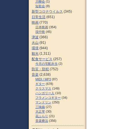
川柳会
(1)
短歌会
(8)
新型コロナウイルス
(345)
日常生活
(651)
映画
(770)
日本映画
(354)
現中映
(45)
津波
(366)
火山
(91)
環境
(944)
観光
(1,311)
配食サービス
(257)
今月の宅配弁当
(2)
防災・防犯
(752)
音楽
(2,638)
MIDI / MP3
(87)
ギター
(678)
クリスマス
(149)
ハンガリー人
(10)
フラメンコギター
(34)
マンドリン
(250)
三味線
(27)
大正琴
(30)
花ふらり
(21)
音楽療法
(356)