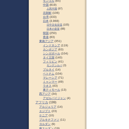
モンゴル
(65)
中国
(819)
人民中国
(97)
北朝鮮
(106)
台湾
(333)
日本
(3,968)
日中文化交流
(105)
日本の皇室
(88)
韓国
(250)
香港
(83)
東南アジア
(351)
インドネシア
(119)
カンボジア
(63)
シンガポール
(104)
タイ王国
(140)
フィリピン
(41)
モンテンルパ
(3)
ブルネイ
(14)
ベトナム
(104)
マレーシア
(71)
ミャンマー
(49)
ラオス
(43)
東ティモール
(13)
西アジア
(34)
アゼルバイジャン
(4)
アフリカ
(199)
アルジェリア
(14)
エジプト
(23)
ケニア
(10)
ブルキナファソ
(11)
ヨルダン
(9)
南スーダン
(19)