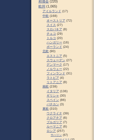
和僑会
(220)
欧州
(1,065)
アイルランド
(17)
中欧
(168)
オーストリア
(72)
スイス
(27)
スロパキア
(8)
チェコ
(29)
トルコ
(20)
ハンガリー
(16)
ポーランド
(24)
北欧
(90)
エストニア
(5)
スウェーデン
(27)
デンマーク
(17)
ノルウェー
(22)
フィンランド
(31)
ラトビア
(4)
リトアニア
(8)
南欧
(238)
イタリア
(136)
ギリシャ
(30)
スペイン
(86)
バチカン
(3)
東欧
(310)
ウクライナ
(39)
クロアチア
(6)
ブルガリア
(7)
ルーマニア
(6)
ロシア
(257)
サハリン
(67)
ポロナイスク
(37)