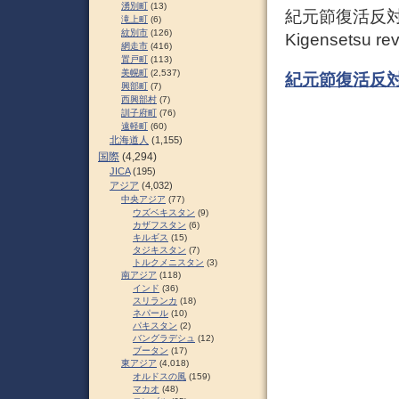
湧別町
(13)
紀元節復活反対
滝上町
(6)
紋別市
(126)
Kigensetsu rev
網走市
(416)
置戸町
(113)
美幌町
(2,537)
紀元節復活反対
興部町
(7)
西興部村
(7)
訓子府町
(76)
遠軽町
(60)
北海道人
(1,155)
国際
(4,294)
JICA
(195)
アジア
(4,032)
中央アジア
(77)
ウズベキスタン
(9)
カザフスタン
(6)
キルギス
(15)
タジキスタン
(7)
トルクメニスタン
(3)
南アジア
(118)
インド
(36)
スリランカ
(18)
ネパール
(10)
パキスタン
(2)
バングラデシュ
(12)
ブータン
(17)
東アジア
(4,018)
オルドスの風
(159)
マカオ
(48)