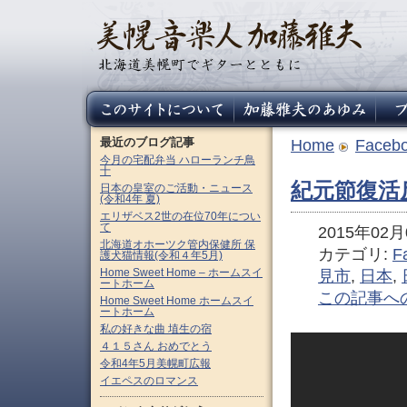
最近のブログ記事
Home
Faceb
今月の宅配弁当 ハローランチ鳥
十
紀元節復活反
日本の皇室のご活動・ニュース
(令和4年 夏)
エリザベス2世の在位70年につい
て
2015年02月0
北海道オホーツク管内保健所 保
カテゴリ:
F
護犬猫情報(令和４年5月)
Home Sweet Home – ホームスイ
見市
,
日本
,
ートホーム
この記事へ
Home Sweet Home ホームスイ
ートホーム
私の好きな曲 埴生の宿
４１５さん おめでとう
令和4年5月美幌町広報
イエペスのロマンス