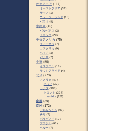
オセアニア
(117)
オーストラリア
(33)
サモア
(1)
ニュージーランド
(16)
パラオ
(8)
中南米
(45)
バルバドス
(2)
メキシコ
(20)
中央アメリカ
(75)
グアテマラ
(7)
コスタリカ
(9)
ハイチ
(4)
パナマ
(7)
中東
(55)
イスラエル
(18)
サウジアラビア
(4)
北米
(773)
アメリカ
(474)
ハワイ
(47)
カナダ
(304)
トロント
(224)
e-nikka
(223)
南極
(39)
南米
(172)
アルゼンチン
(32)
チリ
(7)
パラグアイ
(17)
ブラジル
(61)
ペルー
(7)