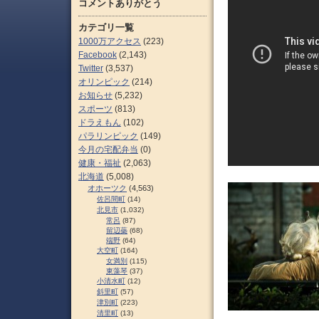
コメントありがとう
カテゴリ一覧
1000万アクセス
(223)
Facebook
(2,143)
Twitter
(3,537)
オリンピック
(214)
お知らせ
(5,232)
スポーツ
(813)
ドラえもん
(102)
パラリンピック
(149)
今月の宅配弁当
(0)
健康・福祉
(2,063)
北海道
(5,008)
オホーツク
(4,563)
佐呂間町
(14)
北見市
(1,032)
常呂
(87)
留辺蘂
(68)
端野
(64)
大空町
(164)
女満別
(115)
東藻琴
(37)
小清水町
(12)
斜里町
(57)
津別町
(223)
清里町
(13)