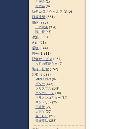
川柳会
(1)
短歌会
(8)
新型コロナウイルス
(345)
日常生活
(651)
映画
(770)
日本映画
(354)
現中映
(45)
津波
(366)
火山
(91)
環境
(944)
観光
(1,311)
配食サービス
(257)
今月の宅配弁当
(2)
防災・防犯
(752)
音楽
(2,638)
MIDI / MP3
(87)
ギター
(678)
クリスマス
(149)
ハンガリー人
(10)
フラメンコギター
(34)
マンドリン
(250)
三味線
(27)
大正琴
(30)
花ふらり
(21)
音楽療法
(356)