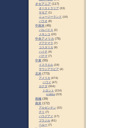
オセアニア
(117)
オーストラリア
(33)
サモア
(1)
ニュージーランド
(16)
パラオ
(8)
中南米
(45)
バルバドス
(2)
メキシコ
(20)
中央アメリカ
(75)
グアテマラ
(7)
コスタリカ
(9)
ハイチ
(4)
パナマ
(7)
中東
(55)
イスラエル
(18)
サウジアラビア
(4)
北米
(773)
アメリカ
(474)
ハワイ
(47)
カナダ
(304)
トロント
(224)
e-nikka
(223)
南極
(39)
南米
(172)
アルゼンチン
(32)
チリ
(7)
パラグアイ
(17)
ブラジル
(61)
ペルー
(7)