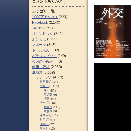
コメントありがとう
カテゴリ一覧
1000万アクセス
(223)
Facebook
(2,143)
Twitter
(3,537)
オリンピック
(214)
お知らせ
(5,232)
スポーツ
(813)
ドラえもん
(102)
パラリンピック
(149)
今月の宅配弁当
(0)
健康・福祉
(2,063)
北海道
(5,008)
オホーツク
(4,563)
佐呂間町
(14)
北見市
(1,032)
常呂
(87)
留辺蘂
(68)
端野
(64)
大空町
(164)
女満別
(115)
東藻琴
(37)
小清水町
(12)
斜里町
(57)
津別町
(223)
清里町
(13)