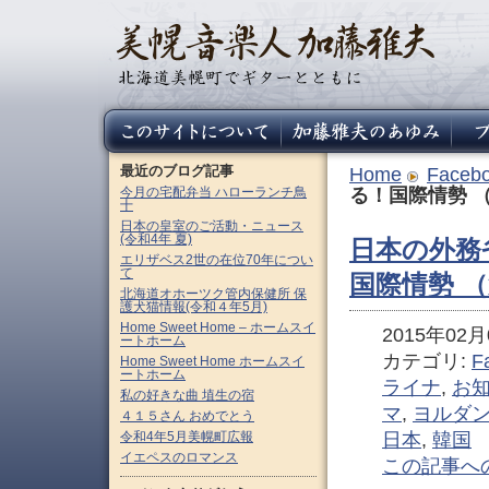
最近のブログ記事
Home
Faceb
今月の宅配弁当 ハローランチ鳥
る！国際情勢 （
十
日本の皇室のご活動・ニュース
(令和4年 夏)
日本の外務
エリザベス2世の在位70年につい
て
国際情勢 （
北海道オホーツク管内保健所 保
護犬猫情報(令和４年5月)
Home Sweet Home – ホームスイ
2015年02月0
ートホーム
カテゴリ:
F
Home Sweet Home ホームスイ
ートホーム
ライナ
,
お
私の好きな曲 埴生の宿
マ
,
ヨルダ
４１５さん おめでとう
令和4年5月美幌町広報
日本
,
韓国
イエペスのロマンス
この記事へ