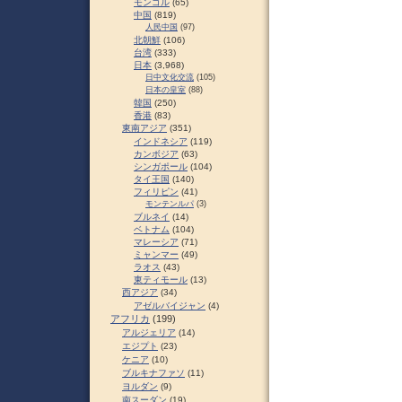
モンゴル
(65)
中国
(819)
人民中国
(97)
北朝鮮
(106)
台湾
(333)
日本
(3,968)
日中文化交流
(105)
日本の皇室
(88)
韓国
(250)
香港
(83)
東南アジア
(351)
インドネシア
(119)
カンボジア
(63)
シンガポール
(104)
タイ王国
(140)
フィリピン
(41)
モンテンルパ
(3)
ブルネイ
(14)
ベトナム
(104)
マレーシア
(71)
ミャンマー
(49)
ラオス
(43)
東ティモール
(13)
西アジア
(34)
アゼルバイジャン
(4)
アフリカ
(199)
アルジェリア
(14)
エジプト
(23)
ケニア
(10)
ブルキナファソ
(11)
ヨルダン
(9)
南スーダン
(19)