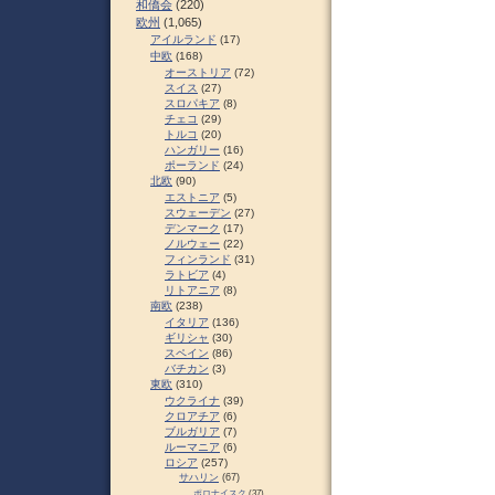
和僑会
(220)
欧州
(1,065)
アイルランド
(17)
中欧
(168)
オーストリア
(72)
スイス
(27)
スロパキア
(8)
チェコ
(29)
トルコ
(20)
ハンガリー
(16)
ポーランド
(24)
北欧
(90)
エストニア
(5)
スウェーデン
(27)
デンマーク
(17)
ノルウェー
(22)
フィンランド
(31)
ラトビア
(4)
リトアニア
(8)
南欧
(238)
イタリア
(136)
ギリシャ
(30)
スペイン
(86)
バチカン
(3)
東欧
(310)
ウクライナ
(39)
クロアチア
(6)
ブルガリア
(7)
ルーマニア
(6)
ロシア
(257)
サハリン
(67)
ポロナイスク
(37)