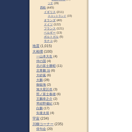
ソチ
(29)
西欧
(445)
イギリス
(211)
スコットランド
(15)
オランダ
(40)
ドイツ
(122)
フランス
(121)
ベルギー
(13)
ポルトガル
(5)
モナコ
(2)
地震
(1,015)
大相撲
(100)
一山本大生
(4)
仲の国
(4)
北の富士勝昭
(11)
北青鵬 治
(6)
大砂嵐
(6)
大鵬
(28)
御嶽海
(2)
旭大星託也
(3)
照ノ富士春雄
(6)
王鵬幸之介
(2)
琴紺野優紀
(13)
白鵬
(17)
矢後太規
(4)
宇宙
(234)
川柳コーナー
(235)
俳句会
(20)