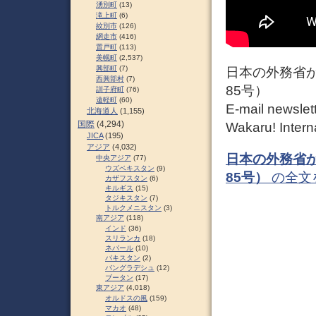
湧別町
(13)
滝上町
(6)
紋別市
(126)
網走市
(416)
置戸町
(113)
美幌町
(2,537)
興部町
(7)
日本の外務省か
西興部村
(7)
85号）
訓子府町
(76)
遠軽町
(60)
E-mail newslett
北海道人
(1,155)
国際
(4,294)
Wakaru! Interna
JICA
(195)
アジア
(4,032)
日本の外務省か
中央アジア
(77)
ウズベキスタン
(9)
85号）
の全文
カザフスタン
(6)
キルギス
(15)
タジキスタン
(7)
トルクメニスタン
(3)
南アジア
(118)
インド
(36)
スリランカ
(18)
ネパール
(10)
パキスタン
(2)
バングラデシュ
(12)
ブータン
(17)
東アジア
(4,018)
オルドスの風
(159)
マカオ
(48)