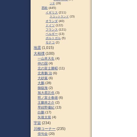
ソチ
(29)
西欧
(445)
イギリス
(211)
スコットランド
(15)
オランダ
(40)
ドイツ
(122)
フランス
(121)
ベルギー
(13)
ポルトガル
(5)
モナコ
(2)
地震
(1,015)
大相撲
(100)
一山本大生
(4)
仲の国
(4)
北の富士勝昭
(11)
北青鵬 治
(6)
大砂嵐
(6)
大鵬
(28)
御嶽海
(2)
旭大星託也
(3)
照ノ富士春雄
(6)
王鵬幸之介
(2)
琴紺野優紀
(13)
白鵬
(17)
矢後太規
(4)
宇宙
(234)
川柳コーナー
(235)
俳句会
(20)