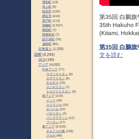
湧別町
(13)
滝上町
(6)
紋別市
(126)
第35回 白鵬
網走市
(416)
置戸町
(113)
35th Hakuho F
美幌町
(2,537)
興部町
(7)
(Kitami, Hokka
西興部村
(7)
訓子府町
(76)
遠軽町
(60)
第35回 白鵬
北海道人
(1,155)
文を読む
国際
(4,294)
JICA
(195)
アジア
(4,032)
中央アジア
(77)
ウズベキスタン
(9)
カザフスタン
(6)
キルギス
(15)
タジキスタン
(7)
トルクメニスタン
(3)
南アジア
(118)
インド
(36)
スリランカ
(18)
ネパール
(10)
パキスタン
(2)
バングラデシュ
(12)
ブータン
(17)
東アジア
(4,018)
オルドスの風
(159)
マカオ
(48)