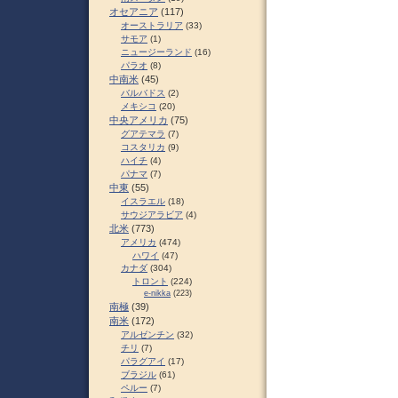
オセアニア
(117)
オーストラリア
(33)
サモア
(1)
ニュージーランド
(16)
パラオ
(8)
中南米
(45)
バルバドス
(2)
メキシコ
(20)
中央アメリカ
(75)
グアテマラ
(7)
コスタリカ
(9)
ハイチ
(4)
パナマ
(7)
中東
(55)
イスラエル
(18)
サウジアラビア
(4)
北米
(773)
アメリカ
(474)
ハワイ
(47)
カナダ
(304)
トロント
(224)
e-nikka
(223)
南極
(39)
南米
(172)
アルゼンチン
(32)
チリ
(7)
パラグアイ
(17)
ブラジル
(61)
ペルー
(7)