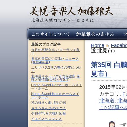
最近のブログ記事
Home
Faceb
今月の宅配弁当 ハローランチ鳥
道 北見市）
十
日本の皇室のご活動・ニュース
(令和4年 夏)
第35回 白
エリザベス2世の在位70年につい
て
見市）
北海道オホーツク管内保健所 保
護犬猫情報(令和４年5月)
Home Sweet Home – ホームスイ
2015年02月0
ートホーム
カテゴリ:
F
Home Sweet Home ホームスイ
ートホーム
北海道
,
北
私の好きな曲 埴生の宿
この記事へ
４１５さん おめでとう
令和4年5月美幌町広報
イエペスのロマンス