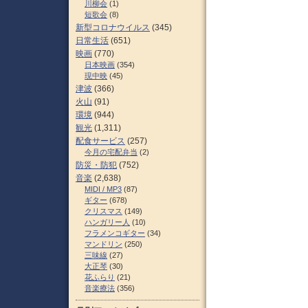
川柳会
(1)
短歌会
(8)
新型コロナウイルス
(345)
日常生活
(651)
映画
(770)
日本映画
(354)
現中映
(45)
津波
(366)
火山
(91)
環境
(944)
観光
(1,311)
配食サービス
(257)
今月の宅配弁当
(2)
防災・防犯
(752)
音楽
(2,638)
MIDI / MP3
(87)
ギター
(678)
クリスマス
(149)
ハンガリー人
(10)
フラメンコギター
(34)
マンドリン
(250)
三味線
(27)
大正琴
(30)
花ふらり
(21)
音楽療法
(356)