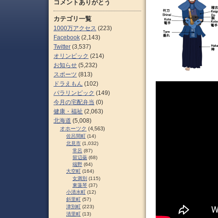
コメントありがとう
カテゴリ一覧
1000万アクセス
(223)
Facebook
(2,143)
Twitter
(3,537)
オリンピック
(214)
お知らせ
(5,232)
スポーツ
(813)
ドラえもん
(102)
パラリンピック
(149)
今月の宅配弁当
(0)
健康・福祉
(2,063)
北海道
(5,008)
オホーツク
(4,563)
佐呂間町
(14)
北見市
(1,032)
常呂
(87)
留辺蘂
(68)
端野
(64)
大空町
(164)
女満別
(115)
東藻琴
(37)
小清水町
(12)
斜里町
(57)
津別町
(223)
清里町
(13)