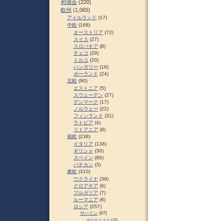
和僑会
(220)
欧州
(1,065)
アイルランド
(17)
中欧
(168)
オーストリア
(72)
スイス
(27)
スロパキア
(8)
チェコ
(29)
トルコ
(20)
ハンガリー
(16)
ポーランド
(24)
北欧
(90)
エストニア
(5)
スウェーデン
(27)
デンマーク
(17)
ノルウェー
(22)
フィンランド
(31)
ラトビア
(4)
リトアニア
(8)
南欧
(238)
イタリア
(136)
ギリシャ
(30)
スペイン
(86)
バチカン
(3)
東欧
(310)
ウクライナ
(39)
クロアチア
(6)
ブルガリア
(7)
ルーマニア
(6)
ロシア
(257)
サハリン
(67)
ポロナイスク
(37)