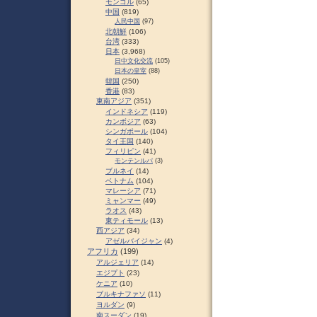
モンゴル
(65)
中国
(819)
人民中国
(97)
北朝鮮
(106)
台湾
(333)
日本
(3,968)
日中文化交流
(105)
日本の皇室
(88)
韓国
(250)
香港
(83)
東南アジア
(351)
インドネシア
(119)
カンボジア
(63)
シンガポール
(104)
タイ王国
(140)
フィリピン
(41)
モンテンルパ
(3)
ブルネイ
(14)
ベトナム
(104)
マレーシア
(71)
ミャンマー
(49)
ラオス
(43)
東ティモール
(13)
西アジア
(34)
アゼルバイジャン
(4)
アフリカ
(199)
アルジェリア
(14)
エジプト
(23)
ケニア
(10)
ブルキナファソ
(11)
ヨルダン
(9)
南スーダン
(19)