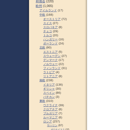
和僑会
(220)
欧州
(1,065)
アイルランド
(17)
中欧
(168)
オーストリア
(72)
スイス
(27)
スロパキア
(8)
チェコ
(29)
トルコ
(20)
ハンガリー
(16)
ポーランド
(24)
北欧
(90)
エストニア
(5)
スウェーデン
(27)
デンマーク
(17)
ノルウェー
(22)
フィンランド
(31)
ラトビア
(4)
リトアニア
(8)
南欧
(238)
イタリア
(136)
ギリシャ
(30)
スペイン
(86)
バチカン
(3)
東欧
(310)
ウクライナ
(39)
クロアチア
(6)
ブルガリア
(7)
ルーマニア
(6)
ロシア
(257)
サハリン
(67)
ポロナイスク
(37)