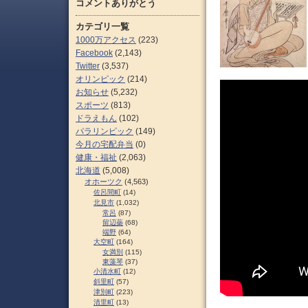
コメントありがとう
カテゴリ一覧
1000万アクセス
(223)
Facebook
(2,143)
Twitter
(3,537)
オリンピック
(214)
お知らせ
(5,232)
スポーツ
(813)
ドラえもん
(102)
パラリンピック
(149)
今月の宅配弁当
(0)
健康・福祉
(2,063)
北海道
(5,008)
オホーツク
(4,563)
佐呂間町
(14)
北見市
(1,032)
常呂
(87)
留辺蘂
(68)
端野
(64)
大空町
(164)
女満別
(115)
東藻琴
(37)
小清水町
(12)
斜里町
(57)
津別町
(223)
清里町
(13)