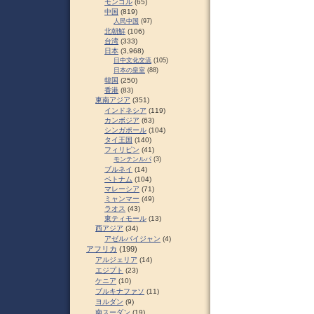
モンゴル
(65)
中国
(819)
人民中国
(97)
北朝鮮
(106)
台湾
(333)
日本
(3,968)
日中文化交流
(105)
日本の皇室
(88)
韓国
(250)
香港
(83)
東南アジア
(351)
インドネシア
(119)
カンボジア
(63)
シンガポール
(104)
タイ王国
(140)
フィリピン
(41)
モンテンルパ
(3)
ブルネイ
(14)
ベトナム
(104)
マレーシア
(71)
ミャンマー
(49)
ラオス
(43)
東ティモール
(13)
西アジア
(34)
アゼルバイジャン
(4)
アフリカ
(199)
アルジェリア
(14)
エジプト
(23)
ケニア
(10)
ブルキナファソ
(11)
ヨルダン
(9)
南スーダン
(19)