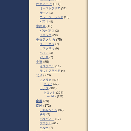
オセアニア
(117)
オーストラリア
(33)
サモア
(1)
ニュージーランド
(16)
パラオ
(8)
中南米
(45)
バルバドス
(2)
メキシコ
(20)
中央アメリカ
(75)
グアテマラ
(7)
コスタリカ
(9)
ハイチ
(4)
パナマ
(7)
中東
(55)
イスラエル
(18)
サウジアラビア
(4)
北米
(773)
アメリカ
(474)
ハワイ
(47)
カナダ
(304)
トロント
(224)
e-nikka
(223)
南極
(39)
南米
(172)
アルゼンチン
(32)
チリ
(7)
パラグアイ
(17)
ブラジル
(61)
ペルー
(7)