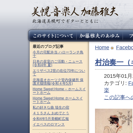
最近のブログ記事
Home
Faceb
今月の宅配弁当 ハローランチ鳥
十
村治奏一（
日本の皇室のご活動・ニュース
(令和4年 夏)
エリザベス2世の在位70年につい
て
2015年01月2
北海道オホーツク管内保健所 保
カテゴリ:
F
護犬猫情報(令和４年5月)
Home Sweet Home – ホームスイ
楽
ートホーム
この記事へ
Home Sweet Home ホームスイ
ートホーム
私の好きな曲 埴生の宿
４１５さん おめでとう
令和4年5月美幌町広報
イエペスのロマンス