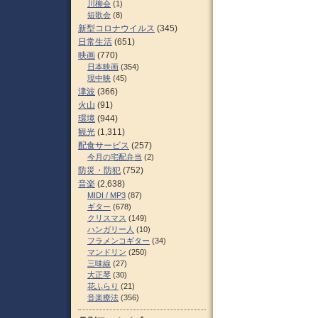
川柳会
(1)
短歌会
(8)
新型コロナウイルス
(345)
日常生活
(651)
映画
(770)
日本映画
(354)
現中映
(45)
津波
(366)
火山
(91)
環境
(944)
観光
(1,311)
配食サービス
(257)
今月の宅配弁当
(2)
防災・防犯
(752)
音楽
(2,638)
MIDI / MP3
(87)
ギター
(678)
クリスマス
(149)
ハンガリー人
(10)
フラメンコギター
(34)
マンドリン
(250)
三味線
(27)
大正琴
(30)
花ふらり
(21)
音楽療法
(356)