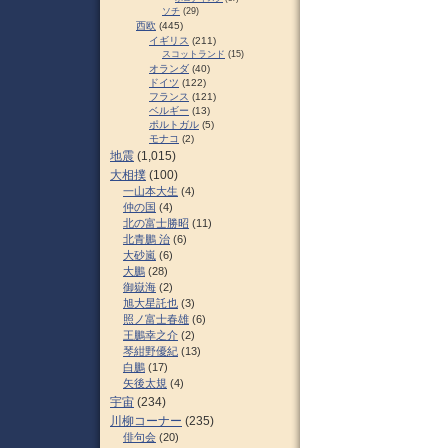
ソチ
(29)
西欧
(445)
イギリス
(211)
スコットランド
(15)
オランダ
(40)
ドイツ
(122)
フランス
(121)
ベルギー
(13)
ポルトガル
(5)
モナコ
(2)
地震
(1,015)
大相撲
(100)
一山本大生
(4)
仲の国
(4)
北の富士勝昭
(11)
北青鵬 治
(6)
大砂嵐
(6)
大鵬
(28)
御嶽海
(2)
旭大星託也
(3)
照ノ富士春雄
(6)
王鵬幸之介
(2)
琴紺野優紀
(13)
白鵬
(17)
矢後太規
(4)
宇宙
(234)
川柳コーナー
(235)
俳句会
(20)