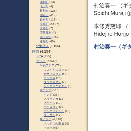
湧別町
(13)
村治奏一 （ギ
滝上町
(6)
紋別市
(126)
Soichi Muraji (g
網走市
(416)
置戸町
(113)
美幌町
(2,537)
本條秀慈郎 （
興部町
(7)
Hidejiro Honjo
西興部村
(7)
訓子府町
(76)
遠軽町
(60)
村治奏一（ギ
北海道人
(1,155)
国際
(4,294)
JICA
(195)
アジア
(4,032)
中央アジア
(77)
ウズベキスタン
(9)
カザフスタン
(6)
キルギス
(15)
タジキスタン
(7)
トルクメニスタン
(3)
南アジア
(118)
インド
(36)
スリランカ
(18)
ネパール
(10)
パキスタン
(2)
バングラデシュ
(12)
ブータン
(17)
東アジア
(4,018)
オルドスの風
(159)
マカオ
(48)