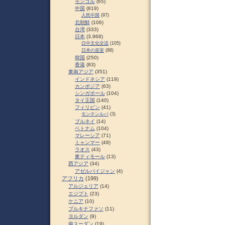
モンゴル
(65)
中国
(819)
人民中国
(97)
北朝鮮
(106)
台湾
(333)
日本
(3,968)
日中文化交流
(105)
日本の皇室
(88)
韓国
(250)
香港
(83)
東南アジア
(351)
インドネシア
(119)
カンボジア
(63)
シンガポール
(104)
タイ王国
(140)
フィリピン
(41)
モンテンルパ
(3)
ブルネイ
(14)
ベトナム
(104)
マレーシア
(71)
ミャンマー
(49)
ラオス
(43)
東ティモール
(13)
西アジア
(34)
アゼルバイジャン
(4)
アフリカ
(199)
アルジェリア
(14)
エジプト
(23)
ケニア
(10)
ブルキナファソ
(11)
ヨルダン
(9)
南スーダン
(19)