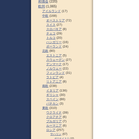
和僑会
(220)
欧州
(1,065)
アイルランド
(17)
中欧
(168)
オーストリア
(72)
スイス
(27)
スロパキア
(8)
チェコ
(29)
トルコ
(20)
ハンガリー
(16)
ポーランド
(24)
北欧
(90)
エストニア
(5)
スウェーデン
(27)
デンマーク
(17)
ノルウェー
(22)
フィンランド
(31)
ラトビア
(4)
リトアニア
(8)
南欧
(238)
イタリア
(136)
ギリシャ
(30)
スペイン
(86)
バチカン
(3)
東欧
(310)
ウクライナ
(39)
クロアチア
(6)
ブルガリア
(7)
ルーマニア
(6)
ロシア
(257)
サハリン
(67)
ポロナイスク
(37)