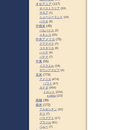
オセアニア
(117)
オーストラリア
(33)
サモア
(1)
ニュージーランド
(16)
パラオ
(8)
中南米
(45)
バルバドス
(2)
メキシコ
(20)
中央アメリカ
(75)
グアテマラ
(7)
コスタリカ
(9)
ハイチ
(4)
パナマ
(7)
中東
(55)
イスラエル
(18)
サウジアラビア
(4)
北米
(773)
アメリカ
(474)
ハワイ
(47)
カナダ
(304)
トロント
(224)
e-nikka
(223)
南極
(39)
南米
(172)
アルゼンチン
(32)
チリ
(7)
パラグアイ
(17)
ブラジル
(61)
ペルー
(7)