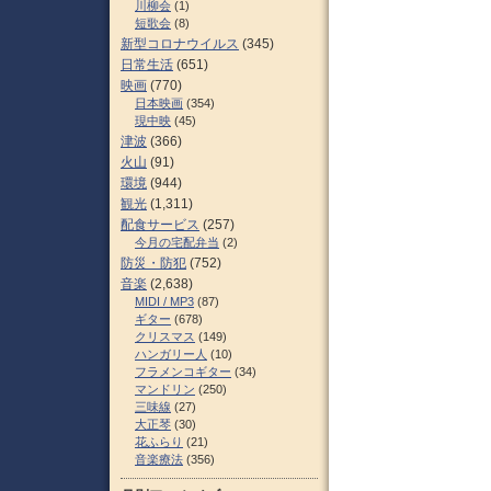
川柳会
(1)
短歌会
(8)
新型コロナウイルス
(345)
日常生活
(651)
映画
(770)
日本映画
(354)
現中映
(45)
津波
(366)
火山
(91)
環境
(944)
観光
(1,311)
配食サービス
(257)
今月の宅配弁当
(2)
防災・防犯
(752)
音楽
(2,638)
MIDI / MP3
(87)
ギター
(678)
クリスマス
(149)
ハンガリー人
(10)
フラメンコギター
(34)
マンドリン
(250)
三味線
(27)
大正琴
(30)
花ふらり
(21)
音楽療法
(356)