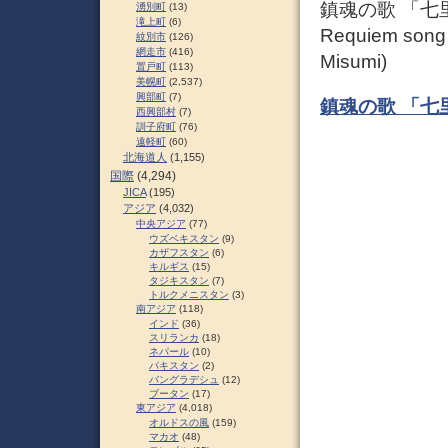
鎮魂の歌 「七
湧別町
(13)
滝上町
(6)
Requiem song 
紋別市
(126)
網走市
(416)
Misumi)
置戸町
(113)
美幌町
(2,537)
興部町
(7)
鎮魂の歌 「七
西興部村
(7)
訓子府町
(76)
遠軽町
(60)
北海道人
(1,155)
国際
(4,294)
JICA
(195)
アジア
(4,032)
中央アジア
(77)
ウズベキスタン
(9)
カザフスタン
(6)
キルギス
(15)
タジキスタン
(7)
トルクメニスタン
(3)
南アジア
(118)
インド
(36)
スリランカ
(18)
ネパール
(10)
パキスタン
(2)
バングラデシュ
(12)
ブータン
(17)
東アジア
(4,018)
オルドスの風
(159)
マカオ
(48)