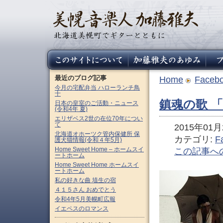
最近のブログ記事
Home
Faceb
今月の宅配弁当 ハローランチ鳥
十
鎮魂の歌 
日本の皇室のご活動・ニュース
(令和4年 夏)
エリザベス2世の在位70年につい
て
2015年01月2
北海道オホーツク管内保健所 保
カテゴリ:
F
護犬猫情報(令和４年5月)
Home Sweet Home – ホームスイ
この記事へ
ートホーム
Home Sweet Home ホームスイ
ートホーム
私の好きな曲 埴生の宿
４１５さん おめでとう
令和4年5月美幌町広報
イエペスのロマンス