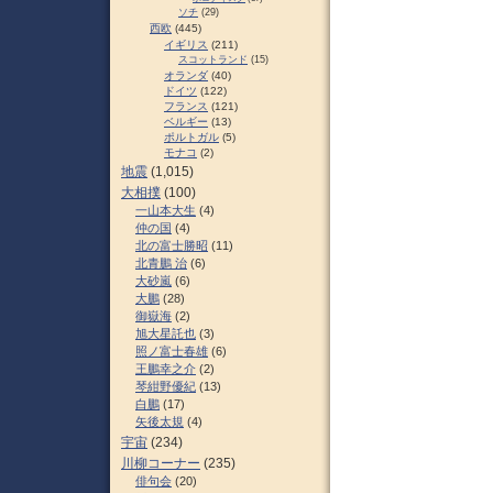
ソチ
(29)
西欧
(445)
イギリス
(211)
スコットランド
(15)
オランダ
(40)
ドイツ
(122)
フランス
(121)
ベルギー
(13)
ポルトガル
(5)
モナコ
(2)
地震
(1,015)
大相撲
(100)
一山本大生
(4)
仲の国
(4)
北の富士勝昭
(11)
北青鵬 治
(6)
大砂嵐
(6)
大鵬
(28)
御嶽海
(2)
旭大星託也
(3)
照ノ富士春雄
(6)
王鵬幸之介
(2)
琴紺野優紀
(13)
白鵬
(17)
矢後太規
(4)
宇宙
(234)
川柳コーナー
(235)
俳句会
(20)