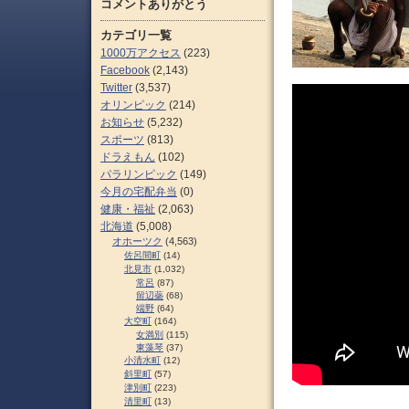
コメントありがとう
カテゴリ一覧
1000万アクセス
(223)
Facebook
(2,143)
Twitter
(3,537)
オリンピック
(214)
お知らせ
(5,232)
スポーツ
(813)
ドラえもん
(102)
パラリンピック
(149)
今月の宅配弁当
(0)
健康・福祉
(2,063)
北海道
(5,008)
オホーツク
(4,563)
佐呂間町
(14)
北見市
(1,032)
常呂
(87)
留辺蘂
(68)
端野
(64)
大空町
(164)
女満別
(115)
東藻琴
(37)
小清水町
(12)
斜里町
(57)
津別町
(223)
清里町
(13)