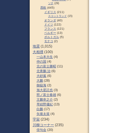
ソチ
(29)
西欧
(445)
イギリス
(211)
スコットランド
(15)
オランダ
(40)
ドイツ
(122)
フランス
(121)
ベルギー
(13)
ポルトガル
(5)
モナコ
(2)
地震
(1,015)
大相撲
(100)
一山本大生
(4)
仲の国
(4)
北の富士勝昭
(11)
北青鵬 治
(6)
大砂嵐
(6)
大鵬
(28)
御嶽海
(2)
旭大星託也
(3)
照ノ富士春雄
(6)
王鵬幸之介
(2)
琴紺野優紀
(13)
白鵬
(17)
矢後太規
(4)
宇宙
(234)
川柳コーナー
(235)
俳句会
(20)