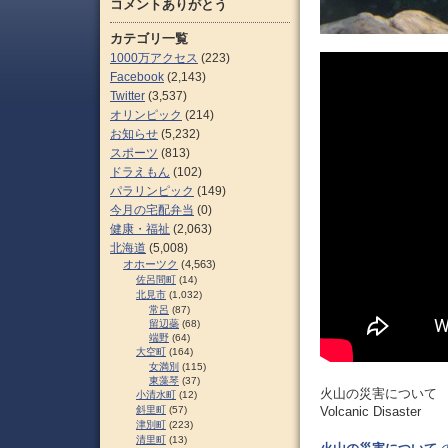
コメントありがとう
カテゴリ一覧
1000万アクセス
(223)
Facebook
(2,143)
Twitter
(3,537)
オリンピック
(214)
お知らせ
(5,232)
スポーツ
(813)
ドラえもん
(102)
パラリンピック
(149)
今月の宅配弁当
(0)
健康・福祉
(2,063)
北海道
(5,008)
オホーツク
(4,563)
佐呂間町
(14)
北見市
(1,032)
常呂
(87)
留辺蘂
(68)
端野
(64)
大空町
(164)
女満別
(115)
東藻琴
(37)
火山の災害について
小清水町
(12)
斜里町
(57)
Volcanic Disaster
津別町
(223)
清里町
(13)