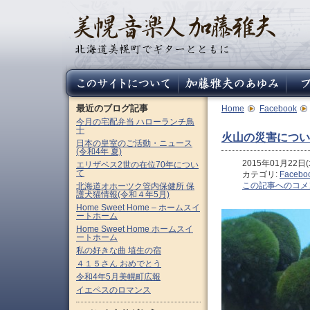
最近のブログ記事
Home
Facebook
今月の宅配弁当 ハローランチ鳥
十
火山の災害につい
日本の皇室のご活動・ニュース
(令和4年 夏)
2015年01月22日(木
エリザベス2世の在位70年につい
て
カテゴリ:
Facebo
この記事へのコメ
北海道オホーツク管内保健所 保
護犬猫情報(令和４年5月)
Home Sweet Home – ホームスイ
ートホーム
Home Sweet Home ホームスイ
ートホーム
私の好きな曲 埴生の宿
４１５さん おめでとう
令和4年5月美幌町広報
イエペスのロマンス