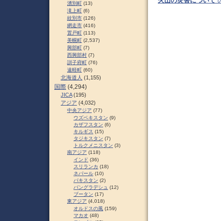
火山の災害について
湧別町
(13)
滝上町
(6)
紋別市
(126)
網走市
(416)
置戸町
(113)
美幌町
(2,537)
興部町
(7)
西興部村
(7)
訓子府町
(76)
遠軽町
(60)
北海道人
(1,155)
国際
(4,294)
JICA
(195)
アジア
(4,032)
中央アジア
(77)
ウズベキスタン
(9)
カザフスタン
(6)
キルギス
(15)
タジキスタン
(7)
トルクメニスタン
(3)
南アジア
(118)
インド
(36)
スリランカ
(18)
ネパール
(10)
パキスタン
(2)
バングラデシュ
(12)
ブータン
(17)
東アジア
(4,018)
オルドスの風
(159)
マカオ
(48)