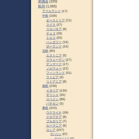
和僑会
(220)
欧州
(1,065)
アイルランド
(17)
中欧
(168)
オーストリア
(72)
スイス
(27)
スロパキア
(8)
チェコ
(29)
トルコ
(20)
ハンガリー
(16)
ポーランド
(24)
北欧
(90)
エストニア
(5)
スウェーデン
(27)
デンマーク
(17)
ノルウェー
(22)
フィンランド
(31)
ラトビア
(4)
リトアニア
(8)
南欧
(238)
イタリア
(136)
ギリシャ
(30)
スペイン
(86)
バチカン
(3)
東欧
(310)
ウクライナ
(39)
クロアチア
(6)
ブルガリア
(7)
ルーマニア
(6)
ロシア
(257)
サハリン
(67)
ポロナイスク
(37)