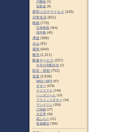
川柳会
(1)
短歌会
(8)
新型コロナウイルス
(345)
日常生活
(651)
映画
(770)
日本映画
(354)
現中映
(45)
津波
(366)
火山
(91)
環境
(944)
観光
(1,311)
配食サービス
(257)
今月の宅配弁当
(2)
防災・防犯
(752)
音楽
(2,638)
MIDI / MP3
(87)
ギター
(678)
クリスマス
(149)
ハンガリー人
(10)
フラメンコギター
(34)
マンドリン
(250)
三味線
(27)
大正琴
(30)
花ふらり
(21)
音楽療法
(356)