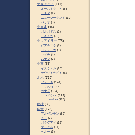
オセアニア
(117)
オーストラリア
(33)
サモア
(1)
ニュージーランド
(16)
パラオ
(8)
中南米
(45)
バルバドス
(2)
メキシコ
(20)
中央アメリカ
(75)
グアテマラ
(7)
コスタリカ
(9)
ハイチ
(4)
パナマ
(7)
中東
(55)
イスラエル
(18)
サウジアラビア
(4)
北米
(773)
アメリカ
(474)
ハワイ
(47)
カナダ
(304)
トロント
(224)
e-nikka
(223)
南極
(39)
南米
(172)
アルゼンチン
(32)
チリ
(7)
パラグアイ
(17)
ブラジル
(61)
ペルー
(7)