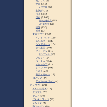
モンゴル
(65)
中国
(819)
人民中国
(97)
北朝鮮
(106)
台湾
(333)
日本
(3,968)
日中文化交流
(105)
日本の皇室
(88)
韓国
(250)
香港
(83)
東南アジア
(351)
インドネシア
(119)
カンボジア
(63)
シンガポール
(104)
タイ王国
(140)
フィリピン
(41)
モンテンルパ
(3)
ブルネイ
(14)
ベトナム
(104)
マレーシア
(71)
ミャンマー
(49)
ラオス
(43)
東ティモール
(13)
西アジア
(34)
アゼルバイジャン
(4)
アフリカ
(199)
アルジェリア
(14)
エジプト
(23)
ケニア
(10)
ブルキナファソ
(11)
ヨルダン
(9)
南スーダン
(19)