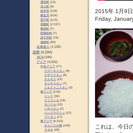
湧別町
(13)
滝上町
(6)
2015年 1月
紋別市
(126)
網走市
(416)
Friday, Januar
置戸町
(113)
美幌町
(2,537)
興部町
(7)
西興部村
(7)
訓子府町
(76)
遠軽町
(60)
北海道人
(1,155)
国際
(4,294)
JICA
(195)
アジア
(4,032)
中央アジア
(77)
ウズベキスタン
(9)
カザフスタン
(6)
キルギス
(15)
タジキスタン
(7)
トルクメニスタン
(3)
南アジア
(118)
インド
(36)
スリランカ
(18)
ネパール
(10)
パキスタン
(2)
バングラデシュ
(12)
ブータン
(17)
東アジア
(4,018)
これは、今日
オルドスの風
(159)
マカオ
(48)