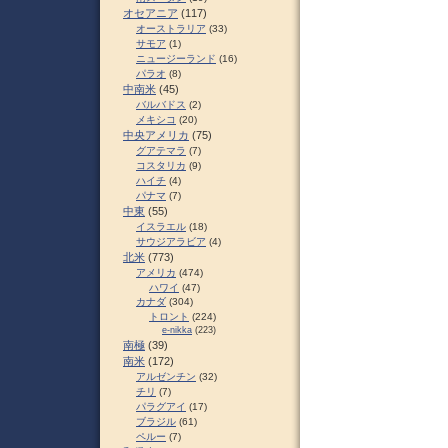
オセアニア
(117)
オーストラリア
(33)
サモア
(1)
ニュージーランド
(16)
パラオ
(8)
中南米
(45)
バルバドス
(2)
メキシコ
(20)
中央アメリカ
(75)
グアテマラ
(7)
コスタリカ
(9)
ハイチ
(4)
パナマ
(7)
中東
(55)
イスラエル
(18)
サウジアラビア
(4)
北米
(773)
アメリカ
(474)
ハワイ
(47)
カナダ
(304)
トロント
(224)
e-nikka
(223)
南極
(39)
南米
(172)
アルゼンチン
(32)
チリ
(7)
パラグアイ
(17)
ブラジル
(61)
ペルー
(7)