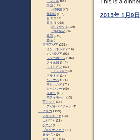
This is a dinne
モンゴル
(65)
中国
(819)
人民中国
(97)
2015年 1月
北朝鮮
(106)
台湾
(333)
日本
(3,968)
日中文化交流
(105)
日本の皇室
(88)
韓国
(250)
香港
(83)
東南アジア
(351)
インドネシア
(119)
カンボジア
(63)
シンガポール
(104)
タイ王国
(140)
フィリピン
(41)
モンテンルパ
(3)
ブルネイ
(14)
ベトナム
(104)
マレーシア
(71)
ミャンマー
(49)
ラオス
(43)
東ティモール
(13)
西アジア
(34)
アゼルバイジャン
(4)
アフリカ
(199)
アルジェリア
(14)
エジプト
(23)
ケニア
(10)
ブルキナファソ
(11)
ヨルダン
(9)
南スーダン
(19)