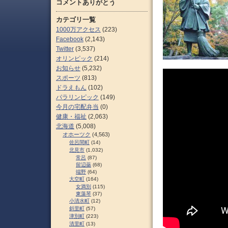
コメントありがとう
カテゴリ一覧
1000万アクセス
(223)
Facebook
(2,143)
Twitter
(3,537)
オリンピック
(214)
お知らせ
(5,232)
スポーツ
(813)
ドラえもん
(102)
パラリンピック
(149)
今月の宅配弁当
(0)
健康・福祉
(2,063)
北海道
(5,008)
オホーツク
(4,563)
佐呂間町
(14)
北見市
(1,032)
常呂
(87)
留辺蘂
(68)
端野
(64)
大空町
(164)
女満別
(115)
東藻琴
(37)
小清水町
(12)
斜里町
(57)
津別町
(223)
清里町
(13)