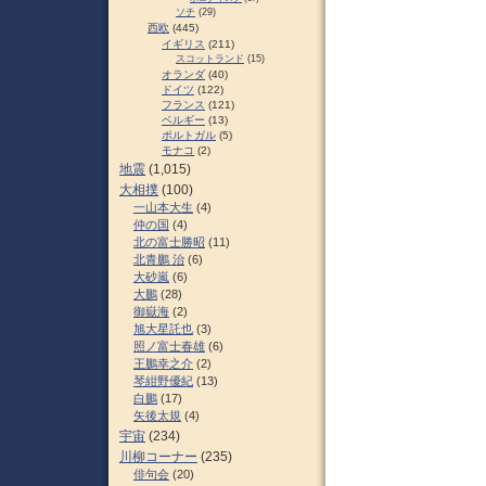
ソチ
(29)
西欧
(445)
イギリス
(211)
スコットランド
(15)
オランダ
(40)
ドイツ
(122)
フランス
(121)
ベルギー
(13)
ポルトガル
(5)
モナコ
(2)
地震
(1,015)
大相撲
(100)
一山本大生
(4)
仲の国
(4)
北の富士勝昭
(11)
北青鵬 治
(6)
大砂嵐
(6)
大鵬
(28)
御嶽海
(2)
旭大星託也
(3)
照ノ富士春雄
(6)
王鵬幸之介
(2)
琴紺野優紀
(13)
白鵬
(17)
矢後太規
(4)
宇宙
(234)
川柳コーナー
(235)
俳句会
(20)