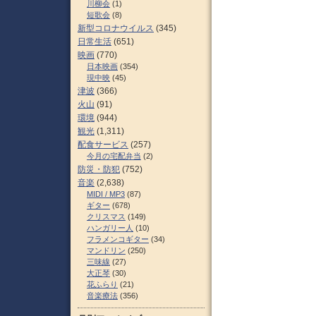
川柳会
(1)
短歌会
(8)
新型コロナウイルス
(345)
日常生活
(651)
映画
(770)
日本映画
(354)
現中映
(45)
津波
(366)
火山
(91)
環境
(944)
観光
(1,311)
配食サービス
(257)
今月の宅配弁当
(2)
防災・防犯
(752)
音楽
(2,638)
MIDI / MP3
(87)
ギター
(678)
クリスマス
(149)
ハンガリー人
(10)
フラメンコギター
(34)
マンドリン
(250)
三味線
(27)
大正琴
(30)
花ふらり
(21)
音楽療法
(356)