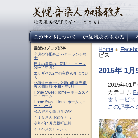
最近のブログ記事
Home
Faceb
今月の宅配弁当 ハローランチ鳥
ビス
十
日本の皇室のご活動・ニュース
(令和4年 夏)
2015年 
エリザベス2世の在位70年につい
て
北海道オホーツク管内保健所 保
2015年01月0
護犬猫情報(令和４年5月)
カテゴリ:
F
Home Sweet Home – ホームスイ
ートホーム
食サービス
Home Sweet Home ホームスイ
ートホーム
この記事へ
私の好きな曲 埴生の宿
４１５さん おめでとう
令和4年5月美幌町広報
イエペスのロマンス