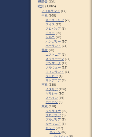
和僑会
(220)
欧州
(1,065)
アイルランド
(17)
中欧
(168)
オーストリア
(72)
スイス
(27)
スロパキア
(8)
チェコ
(29)
トルコ
(20)
ハンガリー
(16)
ポーランド
(24)
北欧
(90)
エストニア
(5)
スウェーデン
(27)
デンマーク
(17)
ノルウェー
(22)
フィンランド
(31)
ラトビア
(4)
リトアニア
(8)
南欧
(238)
イタリア
(136)
ギリシャ
(30)
スペイン
(86)
バチカン
(3)
東欧
(310)
ウクライナ
(39)
クロアチア
(6)
ブルガリア
(7)
ルーマニア
(6)
ロシア
(257)
サハリン
(67)
ポロナイスク
(37)