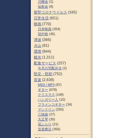
川柳会
(1)
短歌会
(8)
新型コロナウイルス
(345)
日常生活
(651)
映画
(770)
日本映画
(354)
現中映
(45)
津波
(366)
火山
(91)
環境
(944)
観光
(1,311)
配食サービス
(257)
今月の宅配弁当
(2)
防災・防犯
(752)
音楽
(2,638)
MIDI / MP3
(87)
ギター
(678)
クリスマス
(149)
ハンガリー人
(10)
フラメンコギター
(34)
マンドリン
(250)
三味線
(27)
大正琴
(30)
花ふらり
(21)
音楽療法
(356)