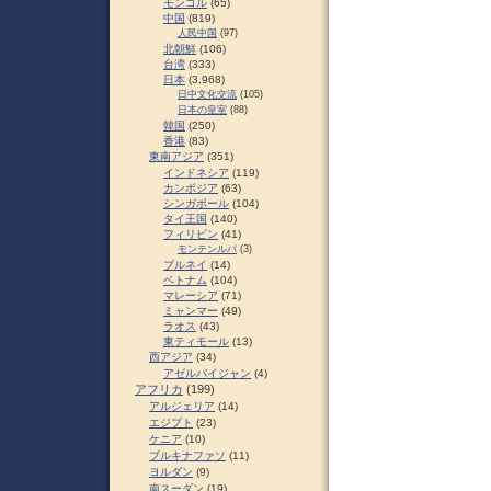
モンゴル
(65)
中国
(819)
人民中国
(97)
北朝鮮
(106)
台湾
(333)
日本
(3,968)
日中文化交流
(105)
日本の皇室
(88)
韓国
(250)
香港
(83)
東南アジア
(351)
インドネシア
(119)
カンボジア
(63)
シンガポール
(104)
タイ王国
(140)
フィリピン
(41)
モンテンルパ
(3)
ブルネイ
(14)
ベトナム
(104)
マレーシア
(71)
ミャンマー
(49)
ラオス
(43)
東ティモール
(13)
西アジア
(34)
アゼルバイジャン
(4)
アフリカ
(199)
アルジェリア
(14)
エジプト
(23)
ケニア
(10)
ブルキナファソ
(11)
ヨルダン
(9)
南スーダン
(19)