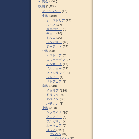
和僑会
(220)
欧州
(1,065)
アイルランド
(17)
中欧
(168)
オーストリア
(72)
スイス
(27)
スロパキア
(8)
チェコ
(29)
トルコ
(20)
ハンガリー
(16)
ポーランド
(24)
北欧
(90)
エストニア
(5)
スウェーデン
(27)
デンマーク
(17)
ノルウェー
(22)
フィンランド
(31)
ラトビア
(4)
リトアニア
(8)
南欧
(238)
イタリア
(136)
ギリシャ
(30)
スペイン
(86)
バチカン
(3)
東欧
(310)
ウクライナ
(39)
クロアチア
(6)
ブルガリア
(7)
ルーマニア
(6)
ロシア
(257)
サハリン
(67)
ポロナイスク
(37)