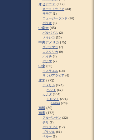
オセアニア
(117)
オーストラリア
(33)
サモア
(1)
ニュージーランド
(16)
パラオ
(8)
中南米
(45)
バルバドス
(2)
メキシコ
(20)
中央アメリカ
(75)
グアテマラ
(7)
コスタリカ
(9)
ハイチ
(4)
パナマ
(7)
中東
(55)
イスラエル
(18)
サウジアラビア
(4)
北米
(773)
アメリカ
(474)
ハワイ
(47)
カナダ
(304)
トロント
(224)
e-nikka
(223)
南極
(39)
南米
(172)
アルゼンチン
(32)
チリ
(7)
パラグアイ
(17)
ブラジル
(61)
ペルー
(7)