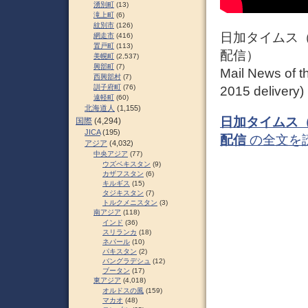
湧別町
(13)
滝上町
(6)
紋別市
(126)
日加タイムス（e
網走市
(416)
置戸町
(113)
配信）
美幌町
(2,537)
興部町
(7)
Mail News of t
西興部村
(7)
訓子府町
(76)
2015 delivery)
遠軽町
(60)
北海道人
(1,155)
日加タイムス（e
国際
(4,294)
JICA
(195)
配信
の全文を
アジア
(4,032)
中央アジア
(77)
ウズベキスタン
(9)
カザフスタン
(6)
キルギス
(15)
タジキスタン
(7)
トルクメニスタン
(3)
南アジア
(118)
インド
(36)
スリランカ
(18)
ネパール
(10)
パキスタン
(2)
バングラデシュ
(12)
ブータン
(17)
東アジア
(4,018)
オルドスの風
(159)
マカオ
(48)