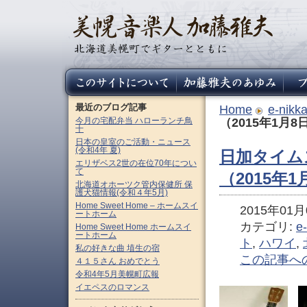
最近のブログ記事
Home
e-nikk
今月の宅配弁当 ハローランチ鳥
（2015年1月8
十
日本の皇室のご活動・ニュース
(令和4年 夏)
日加タイムス
エリザベス2世の在位70年につい
て
（2015年
北海道オホーツク管内保健所 保
護犬猫情報(令和４年5月)
Home Sweet Home – ホームスイ
2015年01月0
ートホーム
カテゴリ:
e
Home Sweet Home ホームスイ
ートホーム
ト
,
ハワイ
,
私の好きな曲 埴生の宿
この記事へ
４１５さん おめでとう
令和4年5月美幌町広報
イエペスのロマンス