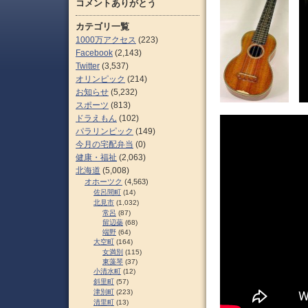
コメントありがとう
カテゴリ一覧
1000万アクセス
(223)
Facebook
(2,143)
Twitter
(3,537)
オリンピック
(214)
お知らせ
(5,232)
スポーツ
(813)
ドラえもん
(102)
パラリンピック
(149)
今月の宅配弁当
(0)
健康・福祉
(2,063)
北海道
(5,008)
オホーツク
(4,563)
佐呂間町
(14)
北見市
(1,032)
常呂
(87)
留辺蘂
(68)
端野
(64)
大空町
(164)
女満別
(115)
東藻琴
(37)
小清水町
(12)
斜里町
(57)
津別町
(223)
清里町
(13)