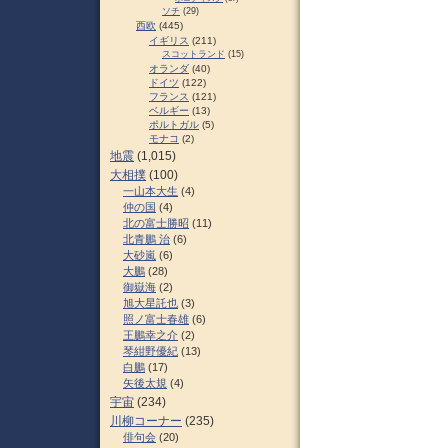
ソチ
(29)
西欧
(445)
イギリス
(211)
スコットランド
(15)
オランダ
(40)
ドイツ
(122)
フランス
(121)
ベルギー
(13)
ポルトガル
(5)
モナコ
(2)
地震
(1,015)
大相撲
(100)
一山本大生
(4)
仲の国
(4)
北の富士勝昭
(11)
北青鵬 治
(6)
大砂嵐
(6)
大鵬
(28)
御嶽海
(2)
旭大星託也
(3)
照ノ富士春雄
(6)
王鵬幸之介
(2)
琴紺野優紀
(13)
白鵬
(17)
矢後太規
(4)
宇宙
(234)
川柳コーナー
(235)
俳句会
(20)