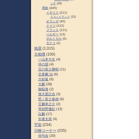
ソチ
(29)
西欧
(445)
イギリス
(211)
スコットランド
(15)
オランダ
(40)
ドイツ
(122)
フランス
(121)
ベルギー
(13)
ポルトガル
(5)
モナコ
(2)
地震
(1,015)
大相撲
(100)
一山本大生
(4)
仲の国
(4)
北の富士勝昭
(11)
北青鵬 治
(6)
大砂嵐
(6)
大鵬
(28)
御嶽海
(2)
旭大星託也
(3)
照ノ富士春雄
(6)
王鵬幸之介
(2)
琴紺野優紀
(13)
白鵬
(17)
矢後太規
(4)
宇宙
(234)
川柳コーナー
(235)
俳句会
(20)