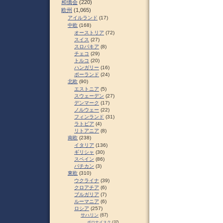
和僑会
(220)
欧州
(1,065)
アイルランド
(17)
中欧
(168)
オーストリア
(72)
スイス
(27)
スロパキア
(8)
チェコ
(29)
トルコ
(20)
ハンガリー
(16)
ポーランド
(24)
北欧
(90)
エストニア
(5)
スウェーデン
(27)
デンマーク
(17)
ノルウェー
(22)
フィンランド
(31)
ラトビア
(4)
リトアニア
(8)
南欧
(238)
イタリア
(136)
ギリシャ
(30)
スペイン
(86)
バチカン
(3)
東欧
(310)
ウクライナ
(39)
クロアチア
(6)
ブルガリア
(7)
ルーマニア
(6)
ロシア
(257)
サハリン
(67)
ポロナイスク
(37)