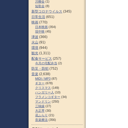
川柳会
(1)
短歌会
(8)
新型コロナウイルス
(345)
日常生活
(651)
映画
(770)
日本映画
(354)
現中映
(45)
津波
(366)
火山
(91)
環境
(944)
観光
(1,311)
配食サービス
(257)
今月の宅配弁当
(2)
防災・防犯
(752)
音楽
(2,638)
MIDI / MP3
(87)
ギター
(678)
クリスマス
(149)
ハンガリー人
(10)
フラメンコギター
(34)
マンドリン
(250)
三味線
(27)
大正琴
(30)
花ふらり
(21)
音楽療法
(356)