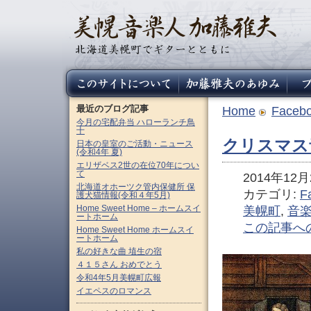
最近のブログ記事
Home
Faceb
今月の宅配弁当 ハローランチ鳥
十
クリスマス音
日本の皇室のご活動・ニュース
(令和4年 夏)
エリザベス2世の在位70年につい
て
2014年12月2
北海道オホーツク管内保健所 保
カテゴリ:
F
護犬猫情報(令和４年5月)
Home Sweet Home – ホームスイ
美幌町
,
音
ートホーム
この記事へ
Home Sweet Home ホームスイ
ートホーム
私の好きな曲 埴生の宿
４１５さん おめでとう
令和4年5月美幌町広報
イエペスのロマンス