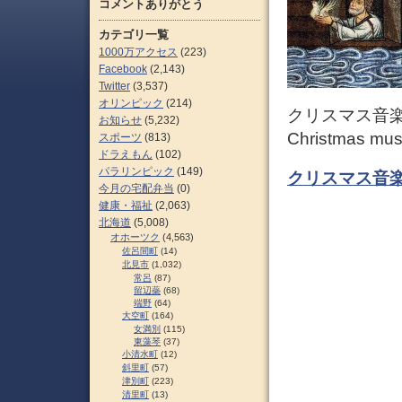
コメントありがとう
カテゴリ一覧
1000万アクセス
(223)
Facebook
(2,143)
Twitter
(3,537)
オリンピック
(214)
クリスマス音楽と
お知らせ
(5,232)
Christmas mus
スポーツ
(813)
ドラえもん
(102)
パラリンピック
(149)
クリスマス音楽と
今月の宅配弁当
(0)
健康・福祉
(2,063)
北海道
(5,008)
オホーツク
(4,563)
佐呂間町
(14)
北見市
(1,032)
常呂
(87)
留辺蘂
(68)
端野
(64)
大空町
(164)
女満別
(115)
東藻琴
(37)
小清水町
(12)
斜里町
(57)
津別町
(223)
清里町
(13)