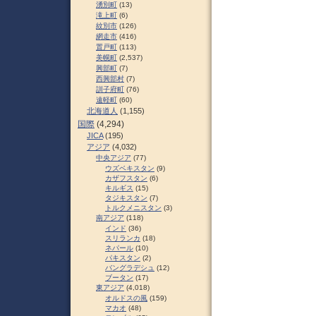
湧別町
(13)
滝上町
(6)
紋別市
(126)
網走市
(416)
置戸町
(113)
美幌町
(2,537)
興部町
(7)
西興部村
(7)
訓子府町
(76)
遠軽町
(60)
北海道人
(1,155)
国際
(4,294)
JICA
(195)
アジア
(4,032)
中央アジア
(77)
ウズベキスタン
(9)
カザフスタン
(6)
キルギス
(15)
タジキスタン
(7)
トルクメニスタン
(3)
南アジア
(118)
インド
(36)
スリランカ
(18)
ネパール
(10)
パキスタン
(2)
バングラデシュ
(12)
ブータン
(17)
東アジア
(4,018)
オルドスの風
(159)
マカオ
(48)