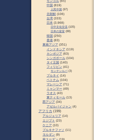
モンゴル
(65)
中国
(819)
人民中国
(97)
北朝鮮
(106)
台湾
(333)
日本
(3,968)
日中文化交流
(105)
日本の皇室
(88)
韓国
(250)
香港
(83)
東南アジア
(351)
インドネシア
(119)
カンボジア
(63)
シンガポール
(104)
タイ王国
(140)
フィリピン
(41)
モンテンルパ
(3)
ブルネイ
(14)
ベトナム
(104)
マレーシア
(71)
ミャンマー
(49)
ラオス
(43)
東ティモール
(13)
西アジア
(34)
アゼルバイジャン
(4)
アフリカ
(199)
アルジェリア
(14)
エジプト
(23)
ケニア
(10)
ブルキナファソ
(11)
ヨルダン
(9)
南スーダン
(19)