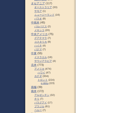
オセアニア
(117)
オーストラリア
(33)
サモア
(1)
ニュージーランド
(16)
パラオ
(8)
中南米
(45)
バルバドス
(2)
メキシコ
(20)
中央アメリカ
(75)
グアテマラ
(7)
コスタリカ
(9)
ハイチ
(4)
パナマ
(7)
中東
(55)
イスラエル
(18)
サウジアラビア
(4)
北米
(773)
アメリカ
(474)
ハワイ
(47)
カナダ
(304)
トロント
(224)
e-nikka
(223)
南極
(39)
南米
(172)
アルゼンチン
(32)
チリ
(7)
パラグアイ
(17)
ブラジル
(61)
ペルー
(7)