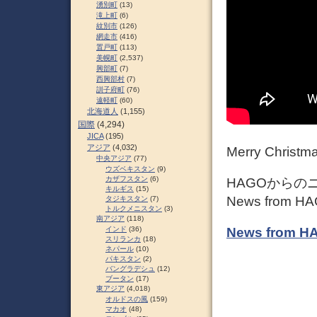
湧別町
(13)
滝上町
(6)
紋別市
(126)
網走市
(416)
置戸町
(113)
美幌町
(2,537)
興部町
(7)
西興部村
(7)
訓子府町
(76)
遠軽町
(60)
北海道人
(1,155)
国際
(4,294)
JICA
(195)
アジア
(4,032)
Merry Christm
中央アジア
(77)
ウズベキスタン
(9)
カザフスタン
(6)
HAGOからのニ
キルギス
(15)
News from HA
タジキスタン
(7)
トルクメニスタン
(3)
南アジア
(118)
News from HA
インド
(36)
スリランカ
(18)
ネパール
(10)
パキスタン
(2)
バングラデシュ
(12)
ブータン
(17)
東アジア
(4,018)
オルドスの風
(159)
マカオ
(48)