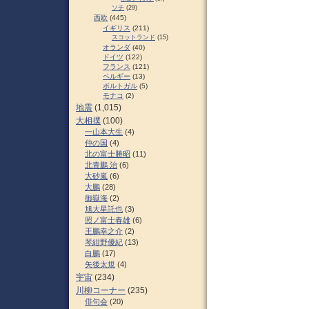
ソチ
(29)
西欧
(445)
イギリス
(211)
スコットランド
(15)
オランダ
(40)
ドイツ
(122)
フランス
(121)
ベルギー
(13)
ポルトガル
(5)
モナコ
(2)
地震
(1,015)
大相撲
(100)
一山本大生
(4)
仲の国
(4)
北の富士勝昭
(11)
北青鵬 治
(6)
大砂嵐
(6)
大鵬
(28)
御嶽海
(2)
旭大星託也
(3)
照ノ富士春雄
(6)
王鵬幸之介
(2)
琴紺野優紀
(13)
白鵬
(17)
矢後太規
(4)
宇宙
(234)
川柳コーナー
(235)
俳句会
(20)