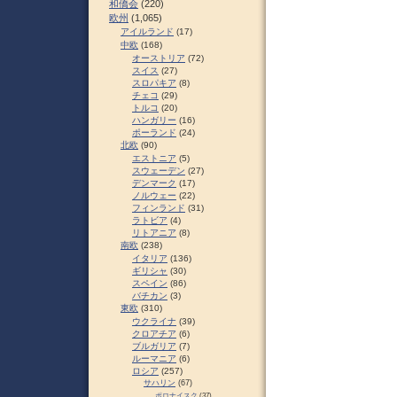
和僑会
(220)
欧州
(1,065)
アイルランド
(17)
中欧
(168)
オーストリア
(72)
スイス
(27)
スロパキア
(8)
チェコ
(29)
トルコ
(20)
ハンガリー
(16)
ポーランド
(24)
北欧
(90)
エストニア
(5)
スウェーデン
(27)
デンマーク
(17)
ノルウェー
(22)
フィンランド
(31)
ラトビア
(4)
リトアニア
(8)
南欧
(238)
イタリア
(136)
ギリシャ
(30)
スペイン
(86)
バチカン
(3)
東欧
(310)
ウクライナ
(39)
クロアチア
(6)
ブルガリア
(7)
ルーマニア
(6)
ロシア
(257)
サハリン
(67)
ポロナイスク
(37)