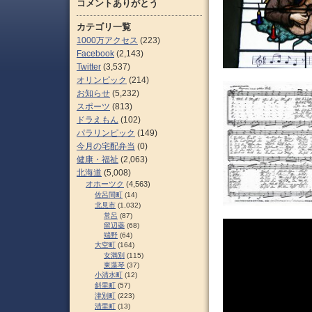
コメントありがとう
カテゴリ一覧
1000万アクセス
(223)
Facebook
(2,143)
Twitter
(3,537)
オリンピック
(214)
お知らせ
(5,232)
スポーツ
(813)
ドラえもん
(102)
パラリンピック
(149)
今月の宅配弁当
(0)
健康・福祉
(2,063)
北海道
(5,008)
オホーツク
(4,563)
佐呂間町
(14)
北見市
(1,032)
常呂
(87)
留辺蘂
(68)
端野
(64)
大空町
(164)
女満別
(115)
東藻琴
(37)
小清水町
(12)
斜里町
(57)
津別町
(223)
清里町
(13)