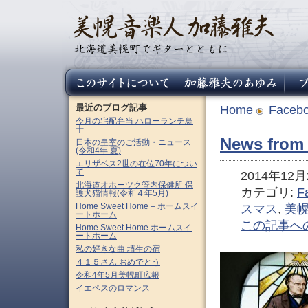
最近のブログ記事
Home
Faceb
今月の宅配弁当 ハローランチ鳥
十
News from
日本の皇室のご活動・ニュース
(令和4年 夏)
エリザベス2世の在位70年につい
て
2014年12月2
北海道オホーツク管内保健所 保
カテゴリ:
F
護犬猫情報(令和４年5月)
Home Sweet Home – ホームスイ
スマス
,
美
ートホーム
この記事へ
Home Sweet Home ホームスイ
ートホーム
私の好きな曲 埴生の宿
４１５さん おめでとう
令和4年5月美幌町広報
イエペスのロマンス