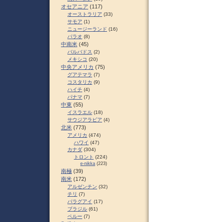
オセアニア
(117)
オーストラリア
(33)
サモア
(1)
ニュージーランド
(16)
パラオ
(8)
中南米
(45)
バルバドス
(2)
メキシコ
(20)
中央アメリカ
(75)
グアテマラ
(7)
コスタリカ
(9)
ハイチ
(4)
パナマ
(7)
中東
(55)
イスラエル
(18)
サウジアラビア
(4)
北米
(773)
アメリカ
(474)
ハワイ
(47)
カナダ
(304)
トロント
(224)
e-nikka
(223)
南極
(39)
南米
(172)
アルゼンチン
(32)
チリ
(7)
パラグアイ
(17)
ブラジル
(61)
ペルー
(7)