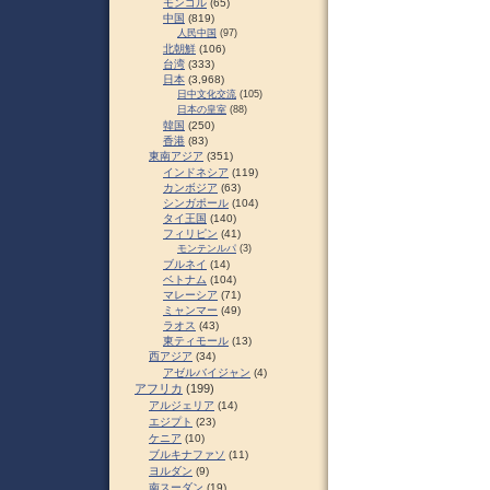
モンゴル
(65)
中国
(819)
人民中国
(97)
北朝鮮
(106)
台湾
(333)
日本
(3,968)
日中文化交流
(105)
日本の皇室
(88)
韓国
(250)
香港
(83)
東南アジア
(351)
インドネシア
(119)
カンボジア
(63)
シンガポール
(104)
タイ王国
(140)
フィリピン
(41)
モンテンルパ
(3)
ブルネイ
(14)
ベトナム
(104)
マレーシア
(71)
ミャンマー
(49)
ラオス
(43)
東ティモール
(13)
西アジア
(34)
アゼルバイジャン
(4)
アフリカ
(199)
アルジェリア
(14)
エジプト
(23)
ケニア
(10)
ブルキナファソ
(11)
ヨルダン
(9)
南スーダン
(19)