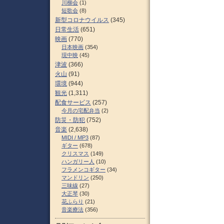
川柳会
(1)
短歌会
(8)
新型コロナウイルス
(345)
日常生活
(651)
映画
(770)
日本映画
(354)
現中映
(45)
津波
(366)
火山
(91)
環境
(944)
観光
(1,311)
配食サービス
(257)
今月の宅配弁当
(2)
防災・防犯
(752)
音楽
(2,638)
MIDI / MP3
(87)
ギター
(678)
クリスマス
(149)
ハンガリー人
(10)
フラメンコギター
(34)
マンドリン
(250)
三味線
(27)
大正琴
(30)
花ふらり
(21)
音楽療法
(356)