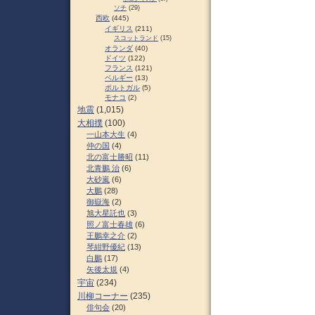
ソチ
(29)
西欧
(445)
イギリス
(211)
スコットランド
(15)
オランダ
(40)
ドイツ
(122)
フランス
(121)
ベルギー
(13)
ポルトガル
(5)
モナコ
(2)
地震
(1,015)
大相撲
(100)
一山本大生
(4)
仲の国
(4)
北の富士勝昭
(11)
北青鵬 治
(6)
大砂嵐
(6)
大鵬
(28)
御嶽海
(2)
旭大星託也
(3)
照ノ富士春雄
(6)
王鵬幸之介
(2)
琴紺野優紀
(13)
白鵬
(17)
矢後太規
(4)
宇宙
(234)
川柳コーナー
(235)
俳句会
(20)