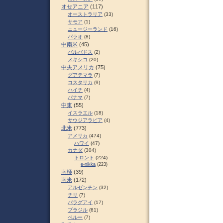
オセアニア
(117)
オーストラリア
(33)
サモア
(1)
ニュージーランド
(16)
パラオ
(8)
中南米
(45)
バルバドス
(2)
メキシコ
(20)
中央アメリカ
(75)
グアテマラ
(7)
コスタリカ
(9)
ハイチ
(4)
パナマ
(7)
中東
(55)
イスラエル
(18)
サウジアラビア
(4)
北米
(773)
アメリカ
(474)
ハワイ
(47)
カナダ
(304)
トロント
(224)
e-nikka
(223)
南極
(39)
南米
(172)
アルゼンチン
(32)
チリ
(7)
パラグアイ
(17)
ブラジル
(61)
ペルー
(7)