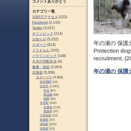
コメントありがとう
カテゴリ一覧
1000万アクセス
(223)
Facebook
(2,143)
Twitter
(3,537)
オリンピック
(214)
お知らせ
(5,232)
年の瀬の 保護
スポーツ
(813)
Protection dog
ドラえもん
(102)
パラリンピック
(149)
recruitment. (2
今月の宅配弁当
(0)
健康・福祉
(2,063)
年の瀬の 保護
北海道
(5,008)
オホーツク
(4,563)
佐呂間町
(14)
北見市
(1,032)
常呂
(87)
留辺蘂
(68)
端野
(64)
大空町
(164)
女満別
(115)
東藻琴
(37)
小清水町
(12)
斜里町
(57)
津別町
(223)
清里町
(13)