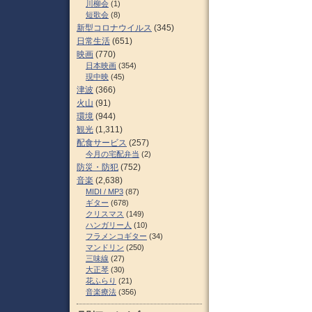
川柳会
(1)
短歌会
(8)
新型コロナウイルス
(345)
日常生活
(651)
映画
(770)
日本映画
(354)
現中映
(45)
津波
(366)
火山
(91)
環境
(944)
観光
(1,311)
配食サービス
(257)
今月の宅配弁当
(2)
防災・防犯
(752)
音楽
(2,638)
MIDI / MP3
(87)
ギター
(678)
クリスマス
(149)
ハンガリー人
(10)
フラメンコギター
(34)
マンドリン
(250)
三味線
(27)
大正琴
(30)
花ふらり
(21)
音楽療法
(356)