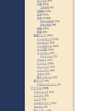
モンゴル
(65)
中国
(819)
人民中国
(97)
北朝鮮
(106)
台湾
(333)
日本
(3,968)
日中文化交流
(105)
日本の皇室
(88)
韓国
(250)
香港
(83)
東南アジア
(351)
インドネシア
(119)
カンボジア
(63)
シンガポール
(104)
タイ王国
(140)
フィリピン
(41)
モンテンルパ
(3)
ブルネイ
(14)
ベトナム
(104)
マレーシア
(71)
ミャンマー
(49)
ラオス
(43)
東ティモール
(13)
西アジア
(34)
アゼルバイジャン
(4)
アフリカ
(199)
アルジェリア
(14)
エジプト
(23)
ケニア
(10)
ブルキナファソ
(11)
ヨルダン
(9)
南スーダン
(19)