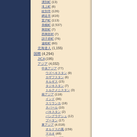
湧別町
(13)
滝上町
(6)
紋別市
(126)
網走市
(416)
置戸町
(113)
美幌町
(2,537)
興部町
(7)
西興部村
(7)
訓子府町
(76)
遠軽町
(60)
北海道人
(1,155)
国際
(4,294)
JICA
(195)
アジア
(4,032)
中央アジア
(77)
ウズベキスタン
(9)
カザフスタン
(6)
キルギス
(15)
タジキスタン
(7)
トルクメニスタン
(3)
南アジア
(118)
インド
(36)
スリランカ
(18)
ネパール
(10)
パキスタン
(2)
バングラデシュ
(12)
ブータン
(17)
東アジア
(4,018)
オルドスの風
(159)
マカオ
(48)