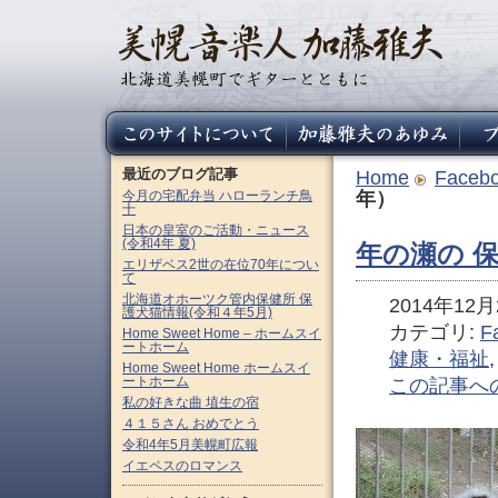
最近のブログ記事
Home
Faceb
今月の宅配弁当 ハローランチ鳥
年）
十
日本の皇室のご活動・ニュース
(令和4年 夏)
年の瀬の 
エリザベス2世の在位70年につい
て
北海道オホーツク管内保健所 保
2014年12月2
護犬猫情報(令和４年5月)
カテゴリ:
F
Home Sweet Home – ホームスイ
ートホーム
健康・福祉
Home Sweet Home ホームスイ
ートホーム
この記事へ
私の好きな曲 埴生の宿
４１５さん おめでとう
令和4年5月美幌町広報
イエペスのロマンス