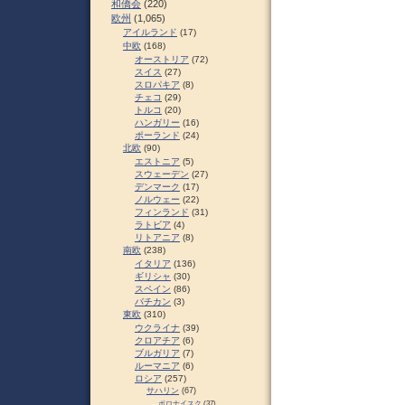
和僑会
(220)
欧州
(1,065)
アイルランド
(17)
中欧
(168)
オーストリア
(72)
スイス
(27)
スロパキア
(8)
チェコ
(29)
トルコ
(20)
ハンガリー
(16)
ポーランド
(24)
北欧
(90)
エストニア
(5)
スウェーデン
(27)
デンマーク
(17)
ノルウェー
(22)
フィンランド
(31)
ラトビア
(4)
リトアニア
(8)
南欧
(238)
イタリア
(136)
ギリシャ
(30)
スペイン
(86)
バチカン
(3)
東欧
(310)
ウクライナ
(39)
クロアチア
(6)
ブルガリア
(7)
ルーマニア
(6)
ロシア
(257)
サハリン
(67)
ポロナイスク
(37)