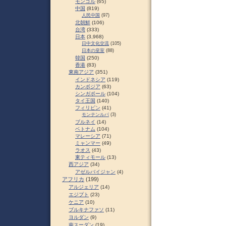
モンゴル
(65)
中国
(819)
人民中国
(97)
北朝鮮
(106)
台湾
(333)
日本
(3,968)
日中文化交流
(105)
日本の皇室
(88)
韓国
(250)
香港
(83)
東南アジア
(351)
インドネシア
(119)
カンボジア
(63)
シンガポール
(104)
タイ王国
(140)
フィリピン
(41)
モンテンルパ
(3)
ブルネイ
(14)
ベトナム
(104)
マレーシア
(71)
ミャンマー
(49)
ラオス
(43)
東ティモール
(13)
西アジア
(34)
アゼルバイジャン
(4)
アフリカ
(199)
アルジェリア
(14)
エジプト
(23)
ケニア
(10)
ブルキナファソ
(11)
ヨルダン
(9)
南スーダン
(19)