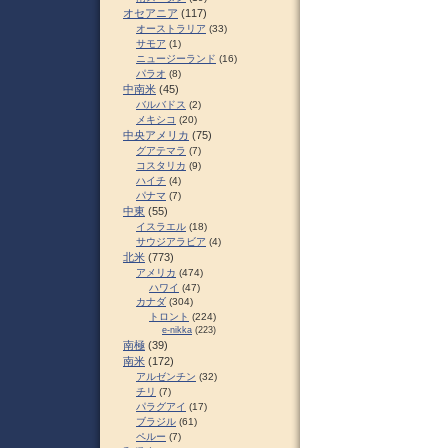
オセアニア
(117)
オーストラリア
(33)
サモア
(1)
ニュージーランド
(16)
パラオ
(8)
中南米
(45)
バルバドス
(2)
メキシコ
(20)
中央アメリカ
(75)
グアテマラ
(7)
コスタリカ
(9)
ハイチ
(4)
パナマ
(7)
中東
(55)
イスラエル
(18)
サウジアラビア
(4)
北米
(773)
アメリカ
(474)
ハワイ
(47)
カナダ
(304)
トロント
(224)
e-nikka
(223)
南極
(39)
南米
(172)
アルゼンチン
(32)
チリ
(7)
パラグアイ
(17)
ブラジル
(61)
ペルー
(7)