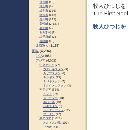
湧別町
(13)
牧人ひつじを 
滝上町
(6)
紋別市
(126)
The First Noel
網走市
(416)
置戸町
(113)
美幌町
(2,537)
牧人ひつじを 
興部町
(7)
西興部村
(7)
訓子府町
(76)
遠軽町
(60)
北海道人
(1,155)
国際
(4,294)
JICA
(195)
アジア
(4,032)
中央アジア
(77)
ウズベキスタン
(9)
カザフスタン
(6)
キルギス
(15)
タジキスタン
(7)
トルクメニスタン
(3)
南アジア
(118)
インド
(36)
スリランカ
(18)
ネパール
(10)
パキスタン
(2)
バングラデシュ
(12)
ブータン
(17)
東アジア
(4,018)
オルドスの風
(159)
マカオ
(48)