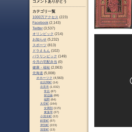
コメントありがとう
カテゴリ一覧
1000万アクセス
(223)
Facebook
(2,143)
Twitter
(3,537)
オリンピック
(214)
お知らせ
(5,232)
スポーツ
(813)
ドラえもん
(102)
パラリンピック
(149)
今月の宅配弁当
(0)
健康・福祉
(2,063)
北海道
(5,008)
オホーツク
(4,563)
佐呂間町
(14)
北見市
(1,032)
常呂
(87)
留辺蘂
(68)
端野
(64)
大空町
(164)
女満別
(115)
東藻琴
(37)
小清水町
(12)
斜里町
(57)
津別町
(223)
清里町
(13)