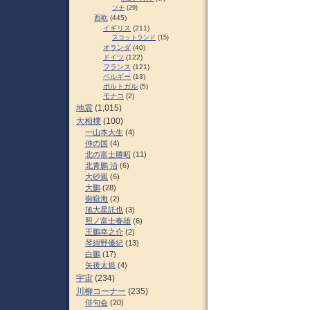
ソチ
(29)
西欧
(445)
イギリス
(211)
スコットランド
(15)
オランダ
(40)
ドイツ
(122)
フランス
(121)
ベルギー
(13)
ポルトガル
(5)
モナコ
(2)
地震
(1,015)
大相撲
(100)
一山本大生
(4)
仲の国
(4)
北の富士勝昭
(11)
北青鵬 治
(6)
大砂嵐
(6)
大鵬
(28)
御嶽海
(2)
旭大星託也
(3)
照ノ富士春雄
(6)
王鵬幸之介
(2)
琴紺野優紀
(13)
白鵬
(17)
矢後太規
(4)
宇宙
(234)
川柳コーナー
(235)
俳句会
(20)