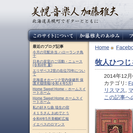
最近のブログ記事
Home
Faceb
今月の宅配弁当 ハローランチ鳥
十
牧人ひつじ
日本の皇室のご活動・ニュース
(令和4年 夏)
エリザベス2世の在位70年につい
て
2014年12月0
北海道オホーツク管内保健所 保
カテゴリ:
F
護犬猫情報(令和４年5月)
Home Sweet Home – ホームスイ
リスマス
,
ートホーム
この記事へ
Home Sweet Home ホームスイ
ートホーム
私の好きな曲 埴生の宿
４１５さん おめでとう
令和4年5月美幌町広報
イエペスのロマンス