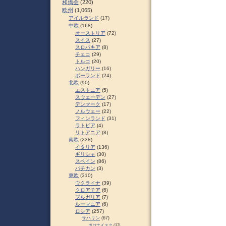
和僑会
(220)
欧州
(1,065)
アイルランド
(17)
中欧
(168)
オーストリア
(72)
スイス
(27)
スロパキア
(8)
チェコ
(29)
トルコ
(20)
ハンガリー
(16)
ポーランド
(24)
北欧
(90)
エストニア
(5)
スウェーデン
(27)
デンマーク
(17)
ノルウェー
(22)
フィンランド
(31)
ラトビア
(4)
リトアニア
(8)
南欧
(238)
イタリア
(136)
ギリシャ
(30)
スペイン
(86)
バチカン
(3)
東欧
(310)
ウクライナ
(39)
クロアチア
(6)
ブルガリア
(7)
ルーマニア
(6)
ロシア
(257)
サハリン
(67)
ポロナイスク
(37)