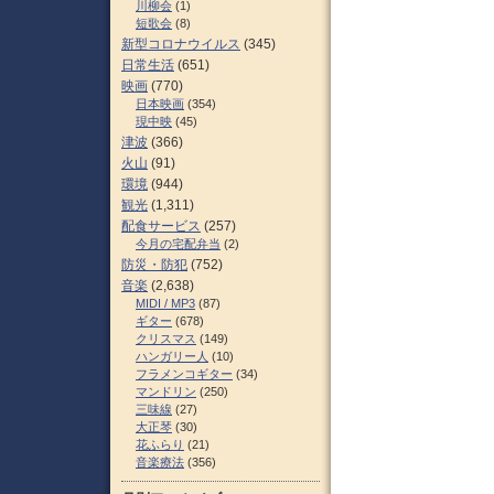
川柳会
(1)
短歌会
(8)
新型コロナウイルス
(345)
日常生活
(651)
映画
(770)
日本映画
(354)
現中映
(45)
津波
(366)
火山
(91)
環境
(944)
観光
(1,311)
配食サービス
(257)
今月の宅配弁当
(2)
防災・防犯
(752)
音楽
(2,638)
MIDI / MP3
(87)
ギター
(678)
クリスマス
(149)
ハンガリー人
(10)
フラメンコギター
(34)
マンドリン
(250)
三味線
(27)
大正琴
(30)
花ふらり
(21)
音楽療法
(356)