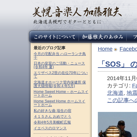
最近のブログ記事
Home
Faceb
今月の宅配弁当 ハローランチ鳥
十
「SOS」 
日本の皇室のご活動・ニュース
(令和4年 夏)
エリザベス2世の在位70年につい
て
2014年11月0
北海道オホーツク管内保健所 保
カテゴリ:
F
護犬猫情報(令和４年5月)
Home Sweet Home – ホームスイ
北海道
,
地
ートホーム
この記事へ
Home Sweet Home ホームスイ
ートホーム
私の好きな曲 埴生の宿
４１５さん おめでとう
令和4年5月美幌町広報
イエペスのロマンス