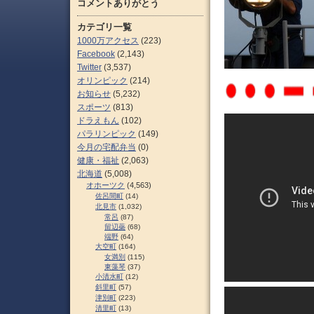
コメントありがとう
カテゴリ一覧
1000万アクセス
(223)
Facebook
(2,143)
Twitter
(3,537)
オリンピック
(214)
お知らせ
(5,232)
スポーツ
(813)
ドラえもん
(102)
パラリンピック
(149)
今月の宅配弁当
(0)
健康・福祉
(2,063)
北海道
(5,008)
オホーツク
(4,563)
佐呂間町
(14)
北見市
(1,032)
常呂
(87)
留辺蘂
(68)
端野
(64)
大空町
(164)
女満別
(115)
東藻琴
(37)
小清水町
(12)
斜里町
(57)
津別町
(223)
清里町
(13)