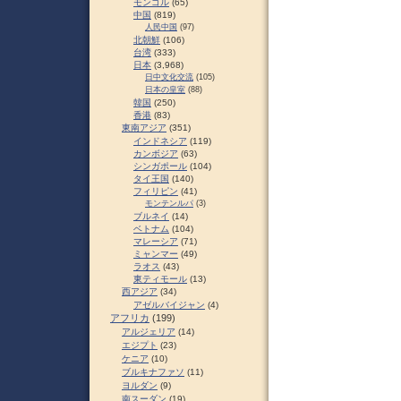
モンゴル
(65)
中国
(819)
人民中国
(97)
北朝鮮
(106)
台湾
(333)
日本
(3,968)
日中文化交流
(105)
日本の皇室
(88)
韓国
(250)
香港
(83)
東南アジア
(351)
インドネシア
(119)
カンボジア
(63)
シンガポール
(104)
タイ王国
(140)
フィリピン
(41)
モンテンルパ
(3)
ブルネイ
(14)
ベトナム
(104)
マレーシア
(71)
ミャンマー
(49)
ラオス
(43)
東ティモール
(13)
西アジア
(34)
アゼルバイジャン
(4)
アフリカ
(199)
アルジェリア
(14)
エジプト
(23)
ケニア
(10)
ブルキナファソ
(11)
ヨルダン
(9)
南スーダン
(19)