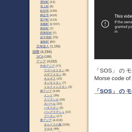
湧別町
(13)
滝上町
(6)
紋別市
(126)
網走市
(416)
置戸町
(113)
美幌町
(2,537)
興部町
(7)
西興部村
(7)
訓子府町
(76)
遠軽町
(60)
北海道人
(1,155)
国際
(4,294)
JICA
(195)
アジア
(4,032)
中央アジア
(77)
「SOS」 の 
ウズベキスタン
(9)
カザフスタン
(6)
Morse code of
キルギス
(15)
タジキスタン
(7)
トルクメニスタン
(3)
「SOS」 の 
南アジア
(118)
インド
(36)
スリランカ
(18)
ネパール
(10)
パキスタン
(2)
バングラデシュ
(12)
ブータン
(17)
東アジア
(4,018)
オルドスの風
(159)
マカオ
(48)