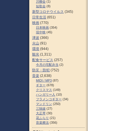
川柳会
(1)
短歌会
(8)
新型コロナウイルス
(345)
日常生活
(651)
映画
(770)
日本映画
(354)
現中映
(45)
津波
(366)
火山
(91)
環境
(944)
観光
(1,311)
配食サービス
(257)
今月の宅配弁当
(2)
防災・防犯
(752)
音楽
(2,638)
MIDI / MP3
(87)
ギター
(678)
クリスマス
(149)
ハンガリー人
(10)
フラメンコギター
(34)
マンドリン
(250)
三味線
(27)
大正琴
(30)
花ふらり
(21)
音楽療法
(356)