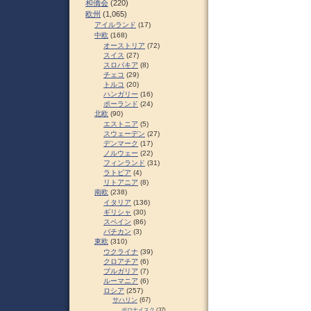
和僑会
(220)
欧州
(1,065)
アイルランド
(17)
中欧
(168)
オーストリア
(72)
スイス
(27)
スロパキア
(8)
チェコ
(29)
トルコ
(20)
ハンガリー
(16)
ポーランド
(24)
北欧
(90)
エストニア
(5)
スウェーデン
(27)
デンマーク
(17)
ノルウェー
(22)
フィンランド
(31)
ラトビア
(4)
リトアニア
(8)
南欧
(238)
イタリア
(136)
ギリシャ
(30)
スペイン
(86)
バチカン
(3)
東欧
(310)
ウクライナ
(39)
クロアチア
(6)
ブルガリア
(7)
ルーマニア
(6)
ロシア
(257)
サハリン
(67)
ポロナイスク
(37)