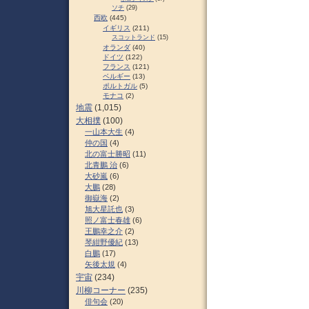
ソチ
(29)
西欧
(445)
イギリス
(211)
スコットランド
(15)
オランダ
(40)
ドイツ
(122)
フランス
(121)
ベルギー
(13)
ポルトガル
(5)
モナコ
(2)
地震
(1,015)
大相撲
(100)
一山本大生
(4)
仲の国
(4)
北の富士勝昭
(11)
北青鵬 治
(6)
大砂嵐
(6)
大鵬
(28)
御嶽海
(2)
旭大星託也
(3)
照ノ富士春雄
(6)
王鵬幸之介
(2)
琴紺野優紀
(13)
白鵬
(17)
矢後太規
(4)
宇宙
(234)
川柳コーナー
(235)
俳句会
(20)