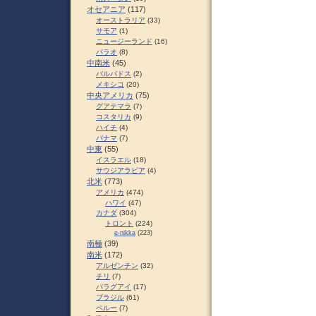
オセアニア
(117)
オーストラリア
(33)
サモア
(1)
ニュージーランド
(16)
パラオ
(8)
中南米
(45)
バルバドス
(2)
メキシコ
(20)
中央アメリカ
(75)
グアテマラ
(7)
コスタリカ
(9)
ハイチ
(4)
パナマ
(7)
中東
(55)
イスラエル
(18)
サウジアラビア
(4)
北米
(773)
アメリカ
(474)
ハワイ
(47)
カナダ
(304)
トロント
(224)
e-nikka
(223)
南極
(39)
南米
(172)
アルゼンチン
(32)
チリ
(7)
パラグアイ
(17)
ブラジル
(61)
ペルー
(7)