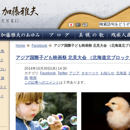
Home
Facebook
アジア国際子ども映画祭 北見大会 （北海道北ブ
チ鳥
アジア国際子ども映画祭 北見大会 （北海道北ブロッ
ス
2014年10月30日(木) 14:30
つい
カテゴリ:
Facebook
,
Twitter
,
アジア
,
オホーツク
,
お知らせ
,
北海道
,
画
,
映画
 保
この記事へのコメント
は 2 件あります。
ムスイ
スイ