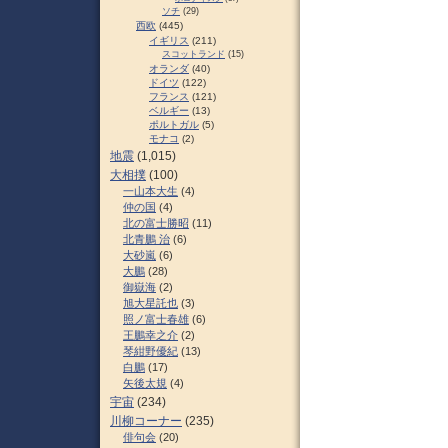
ソチ
(29)
西欧
(445)
イギリス
(211)
スコットランド
(15)
オランダ
(40)
ドイツ
(122)
フランス
(121)
ベルギー
(13)
ポルトガル
(5)
モナコ
(2)
地震
(1,015)
大相撲
(100)
一山本大生
(4)
仲の国
(4)
北の富士勝昭
(11)
北青鵬 治
(6)
大砂嵐
(6)
大鵬
(28)
御嶽海
(2)
旭大星託也
(3)
照ノ富士春雄
(6)
王鵬幸之介
(2)
琴紺野優紀
(13)
白鵬
(17)
矢後太規
(4)
宇宙
(234)
川柳コーナー
(235)
俳句会
(20)