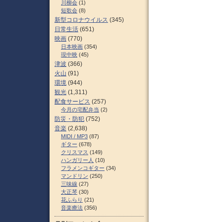
川柳会
(1)
短歌会
(8)
新型コロナウイルス
(345)
日常生活
(651)
映画
(770)
日本映画
(354)
現中映
(45)
津波
(366)
火山
(91)
環境
(944)
観光
(1,311)
配食サービス
(257)
今月の宅配弁当
(2)
防災・防犯
(752)
音楽
(2,638)
MIDI / MP3
(87)
ギター
(678)
クリスマス
(149)
ハンガリー人
(10)
フラメンコギター
(34)
マンドリン
(250)
三味線
(27)
大正琴
(30)
花ふらり
(21)
音楽療法
(356)