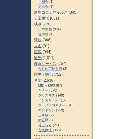
川柳会
(1)
短歌会
(8)
新型コロナウイルス
(345)
日常生活
(651)
映画
(770)
日本映画
(354)
現中映
(45)
津波
(366)
火山
(91)
環境
(944)
観光
(1,311)
配食サービス
(257)
今月の宅配弁当
(2)
防災・防犯
(752)
音楽
(2,638)
MIDI / MP3
(87)
ギター
(678)
クリスマス
(149)
ハンガリー人
(10)
フラメンコギター
(34)
マンドリン
(250)
三味線
(27)
大正琴
(30)
花ふらり
(21)
音楽療法
(356)