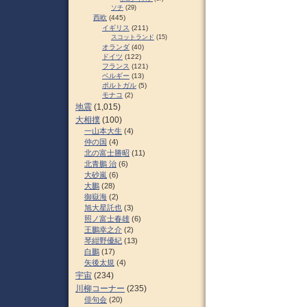
ソチ
(29)
西欧
(445)
イギリス
(211)
スコットランド
(15)
オランダ
(40)
ドイツ
(122)
フランス
(121)
ベルギー
(13)
ポルトガル
(5)
モナコ
(2)
地震
(1,015)
大相撲
(100)
一山本大生
(4)
仲の国
(4)
北の富士勝昭
(11)
北青鵬 治
(6)
大砂嵐
(6)
大鵬
(28)
御嶽海
(2)
旭大星託也
(3)
照ノ富士春雄
(6)
王鵬幸之介
(2)
琴紺野優紀
(13)
白鵬
(17)
矢後太規
(4)
宇宙
(234)
川柳コーナー
(235)
俳句会
(20)