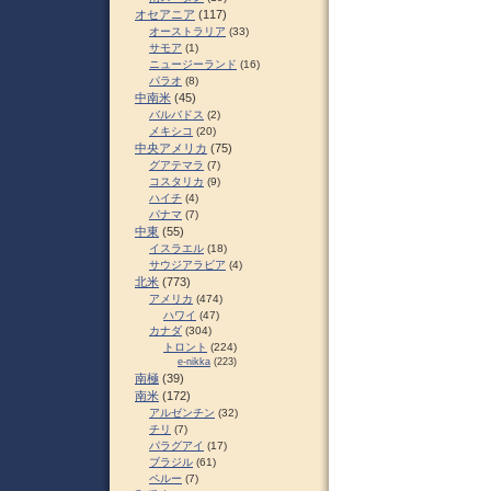
オセアニア
(117)
オーストラリア
(33)
サモア
(1)
ニュージーランド
(16)
パラオ
(8)
中南米
(45)
バルバドス
(2)
メキシコ
(20)
中央アメリカ
(75)
グアテマラ
(7)
コスタリカ
(9)
ハイチ
(4)
パナマ
(7)
中東
(55)
イスラエル
(18)
サウジアラビア
(4)
北米
(773)
アメリカ
(474)
ハワイ
(47)
カナダ
(304)
トロント
(224)
e-nikka
(223)
南極
(39)
南米
(172)
アルゼンチン
(32)
チリ
(7)
パラグアイ
(17)
ブラジル
(61)
ペルー
(7)