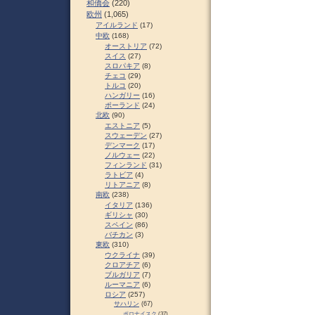
和僑会
(220)
欧州
(1,065)
アイルランド
(17)
中欧
(168)
オーストリア
(72)
スイス
(27)
スロパキア
(8)
チェコ
(29)
トルコ
(20)
ハンガリー
(16)
ポーランド
(24)
北欧
(90)
エストニア
(5)
スウェーデン
(27)
デンマーク
(17)
ノルウェー
(22)
フィンランド
(31)
ラトビア
(4)
リトアニア
(8)
南欧
(238)
イタリア
(136)
ギリシャ
(30)
スペイン
(86)
バチカン
(3)
東欧
(310)
ウクライナ
(39)
クロアチア
(6)
ブルガリア
(7)
ルーマニア
(6)
ロシア
(257)
サハリン
(67)
ポロナイスク
(37)