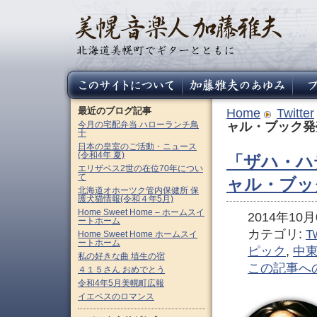
最近のブログ記事
Home
Twitter
今月の宅配弁当 ハローランチ鳥
ャル・ブック発
十
日本の皇室のご活動・ニュース
(令和4年 夏)
「ザハ・ハ
エリザベス2世の在位70年につい
て
ャル・ブッ
北海道オホーツク管内保健所 保
護犬猫情報(令和４年5月)
Home Sweet Home – ホームスイ
2014年10月0
ートホーム
カテゴリ:
Tw
Home Sweet Home ホームスイ
ートホーム
ピック
,
中
私の好きな曲 埴生の宿
この記事へ
４１５さん おめでとう
令和4年5月美幌町広報
イエペスのロマンス