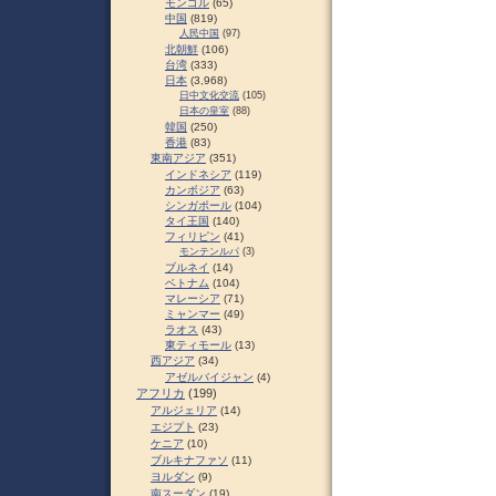
モンゴル
(65)
中国
(819)
人民中国
(97)
北朝鮮
(106)
台湾
(333)
日本
(3,968)
日中文化交流
(105)
日本の皇室
(88)
韓国
(250)
香港
(83)
東南アジア
(351)
インドネシア
(119)
カンボジア
(63)
シンガポール
(104)
タイ王国
(140)
フィリピン
(41)
モンテンルパ
(3)
ブルネイ
(14)
ベトナム
(104)
マレーシア
(71)
ミャンマー
(49)
ラオス
(43)
東ティモール
(13)
西アジア
(34)
アゼルバイジャン
(4)
アフリカ
(199)
アルジェリア
(14)
エジプト
(23)
ケニア
(10)
ブルキナファソ
(11)
ヨルダン
(9)
南スーダン
(19)