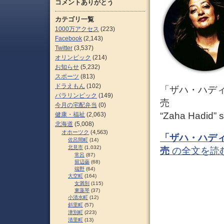
コメントありがとう
カテゴリ一覧
1000万アクセス
(223)
Facebook
(2,143)
Twitter
(3,537)
オリンピック
(214)
お知らせ
(5,232)
スポーツ
(813)
ドラえもん
(102)
「ザハ・ハデ
パラリンピック
(149)
売
今月の宅配弁当
(0)
“Zaha Hadid” s
健康・福祉
(2,063)
北海道
(5,008)
オホーツク
(4,563)
「ザハ・ハデ
佐呂間町
(14)
北見市
(1,032)
売
の全文を読
常呂
(87)
留辺蘂
(68)
端野
(64)
大空町
(164)
女満別
(115)
東藻琴
(37)
小清水町
(12)
斜里町
(57)
津別町
(223)
清里町
(13)