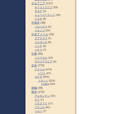
オセアニア
(117)
オーストラリア
(33)
サモア
(1)
ニュージーランド
(16)
パラオ
(8)
中南米
(45)
バルバドス
(2)
メキシコ
(20)
中央アメリカ
(75)
グアテマラ
(7)
コスタリカ
(9)
ハイチ
(4)
パナマ
(7)
中東
(55)
イスラエル
(18)
サウジアラビア
(4)
北米
(773)
アメリカ
(474)
ハワイ
(47)
カナダ
(304)
トロント
(224)
e-nikka
(223)
南極
(39)
南米
(172)
アルゼンチン
(32)
チリ
(7)
パラグアイ
(17)
ブラジル
(61)
ペルー
(7)