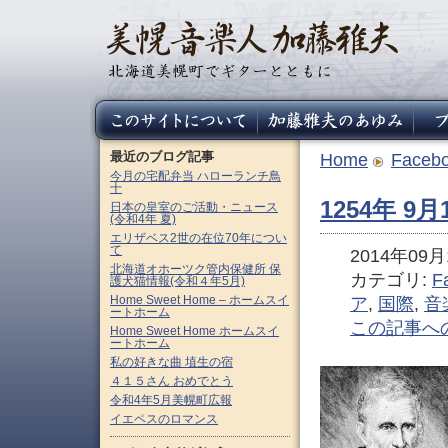
最近のブログ記事
Home
Faceb
今月の宅配弁当 ハローランチ鳥
十
1254年 
日本の皇室のご活動・ニュース
(令和4年 夏)
エリザベス2世の在位70年につい
て
2014年09月1
北海道オホーツク管内保健所 保
カテゴリ:
F
護犬猫情報(令和４年5月)
Home Sweet Home – ホームスイ
ア
,
国際
,
音
ートホーム
この記事へ
Home Sweet Home ホームスイ
ートホーム
私の好きな曲 埴生の宿
４１５さん おめでとう
令和4年5月美幌町広報
イエペスのロマンス