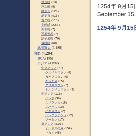
湧別町
(13)
1254年 9月
滝上町
(6)
紋別市
(126)
September 15, 
網走市
(416)
置戸町
(113)
美幌町
(2,537)
1254年 9月
興部町
(7)
西興部村
(7)
訓子府町
(76)
遠軽町
(60)
北海道人
(1,155)
国際
(4,294)
JICA
(195)
アジア
(4,032)
中央アジア
(77)
ウズベキスタン
(9)
カザフスタン
(6)
キルギス
(15)
タジキスタン
(7)
トルクメニスタン
(3)
南アジア
(118)
インド
(36)
スリランカ
(18)
ネパール
(10)
パキスタン
(2)
バングラデシュ
(12)
ブータン
(17)
東アジア
(4,018)
オルドスの風
(159)
マカオ
(48)