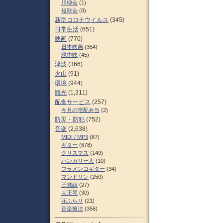
川柳会
(1)
短歌会
(8)
新型コロナウイルス
(345)
日常生活
(651)
映画
(770)
日本映画
(354)
現中映
(45)
津波
(366)
火山
(91)
環境
(944)
観光
(1,311)
配食サービス
(257)
今月の宅配弁当
(2)
防災・防犯
(752)
音楽
(2,638)
MIDI / MP3
(87)
ギター
(678)
クリスマス
(149)
ハンガリー人
(10)
フラメンコギター
(34)
マンドリン
(250)
三味線
(27)
大正琴
(30)
花ふらり
(21)
音楽療法
(356)