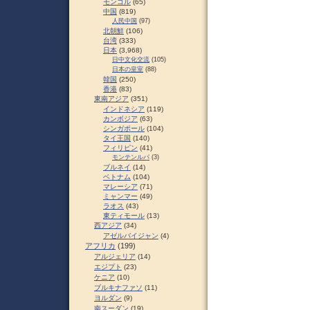
モンゴル
(65)
中国
(819)
人民中国
(97)
北朝鮮
(106)
台湾
(333)
日本
(3,968)
日中文化交流
(105)
日本の皇室
(88)
韓国
(250)
香港
(83)
東南アジア
(351)
インドネシア
(119)
カンボジア
(63)
シンガポール
(104)
タイ王国
(140)
フィリピン
(41)
モンテンルパ
(3)
ブルネイ
(14)
ベトナム
(104)
マレーシア
(71)
ミャンマー
(49)
ラオス
(43)
東ティモール
(13)
西アジア
(34)
アゼルバイジャン
(4)
アフリカ
(199)
アルジェリア
(14)
エジプト
(23)
ケニア
(10)
ブルキナファソ
(11)
ヨルダン
(9)
南スーダン
(19)