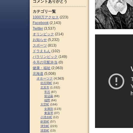
コメントありがとう
カテゴリ一覧
1000万アクセス
(223)
Facebook
(2,143)
Twitter
(3,537)
オリンピック
(214)
お知らせ
(5,232)
スポーツ
(813)
ドラえもん
(102)
パラリンピック
(149)
今月の宅配弁当
(0)
健康・福祉
(2,063)
北海道
(5,008)
オホーツク
(4,563)
佐呂間町
(14)
北見市
(1,032)
常呂
(87)
留辺蘂
(68)
端野
(64)
大空町
(164)
女満別
(115)
東藻琴
(37)
小清水町
(12)
斜里町
(57)
津別町
(223)
清里町
(13)