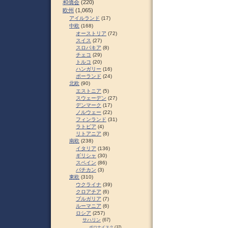
和僑会
(220)
欧州
(1,065)
アイルランド
(17)
中欧
(168)
オーストリア
(72)
スイス
(27)
スロパキア
(8)
チェコ
(29)
トルコ
(20)
ハンガリー
(16)
ポーランド
(24)
北欧
(90)
エストニア
(5)
スウェーデン
(27)
デンマーク
(17)
ノルウェー
(22)
フィンランド
(31)
ラトビア
(4)
リトアニア
(8)
南欧
(238)
イタリア
(136)
ギリシャ
(30)
スペイン
(86)
バチカン
(3)
東欧
(310)
ウクライナ
(39)
クロアチア
(6)
ブルガリア
(7)
ルーマニア
(6)
ロシア
(257)
サハリン
(67)
ポロナイスク
(37)