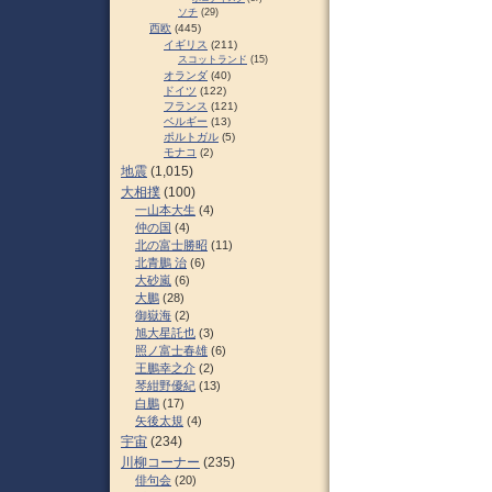
ソチ
(29)
西欧
(445)
イギリス
(211)
スコットランド
(15)
オランダ
(40)
ドイツ
(122)
フランス
(121)
ベルギー
(13)
ポルトガル
(5)
モナコ
(2)
地震
(1,015)
大相撲
(100)
一山本大生
(4)
仲の国
(4)
北の富士勝昭
(11)
北青鵬 治
(6)
大砂嵐
(6)
大鵬
(28)
御嶽海
(2)
旭大星託也
(3)
照ノ富士春雄
(6)
王鵬幸之介
(2)
琴紺野優紀
(13)
白鵬
(17)
矢後太規
(4)
宇宙
(234)
川柳コーナー
(235)
俳句会
(20)