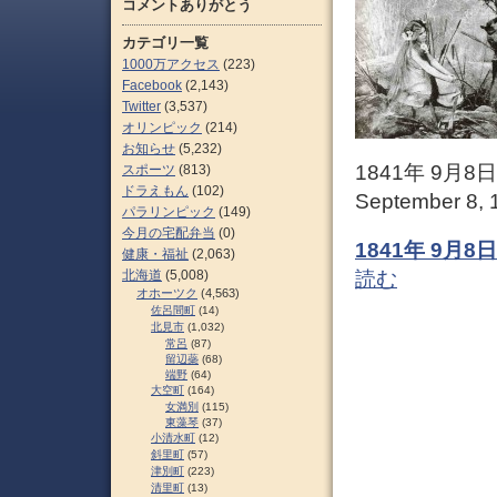
コメントありがとう
カテゴリ一覧
1000万アクセス
(223)
Facebook
(2,143)
Twitter
(3,537)
オリンピック
(214)
お知らせ
(5,232)
1841年 9月
スポーツ
(813)
ドラえもん
(102)
September 8, 1
パラリンピック
(149)
今月の宅配弁当
(0)
1841年 9月
健康・福祉
(2,063)
北海道
(5,008)
読む
オホーツク
(4,563)
佐呂間町
(14)
北見市
(1,032)
常呂
(87)
留辺蘂
(68)
端野
(64)
大空町
(164)
女満別
(115)
東藻琴
(37)
小清水町
(12)
斜里町
(57)
津別町
(223)
清里町
(13)