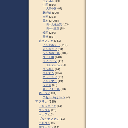
モンゴル
(65)
中国
(819)
人民中国
(97)
北朝鮮
(106)
台湾
(333)
日本
(3,968)
日中文化交流
(105)
日本の皇室
(88)
韓国
(250)
香港
(83)
東南アジア
(351)
インドネシア
(119)
カンボジア
(63)
シンガポール
(104)
タイ王国
(140)
フィリピン
(41)
モンテンルパ
(3)
ブルネイ
(14)
ベトナム
(104)
マレーシア
(71)
ミャンマー
(49)
ラオス
(43)
東ティモール
(13)
西アジア
(34)
アゼルバイジャン
(4)
アフリカ
(199)
アルジェリア
(14)
エジプト
(23)
ケニア
(10)
ブルキナファソ
(11)
ヨルダン
(9)
南スーダン
(19)