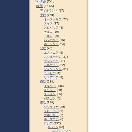
和僑会
(220)
欧州
(1,065)
アイルランド
(17)
中欧
(168)
オーストリア
(72)
スイス
(27)
スロパキア
(8)
チェコ
(29)
トルコ
(20)
ハンガリー
(16)
ポーランド
(24)
北欧
(90)
エストニア
(5)
スウェーデン
(27)
デンマーク
(17)
ノルウェー
(22)
フィンランド
(31)
ラトビア
(4)
リトアニア
(8)
南欧
(238)
イタリア
(136)
ギリシャ
(30)
スペイン
(86)
バチカン
(3)
東欧
(310)
ウクライナ
(39)
クロアチア
(6)
ブルガリア
(7)
ルーマニア
(6)
ロシア
(257)
サハリン
(67)
ポロナイスク
(37)