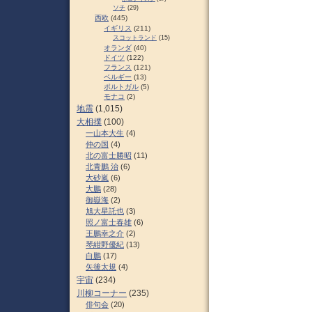
ソチ
(29)
西欧
(445)
イギリス
(211)
スコットランド
(15)
オランダ
(40)
ドイツ
(122)
フランス
(121)
ベルギー
(13)
ポルトガル
(5)
モナコ
(2)
地震
(1,015)
大相撲
(100)
一山本大生
(4)
仲の国
(4)
北の富士勝昭
(11)
北青鵬 治
(6)
大砂嵐
(6)
大鵬
(28)
御嶽海
(2)
旭大星託也
(3)
照ノ富士春雄
(6)
王鵬幸之介
(2)
琴紺野優紀
(13)
白鵬
(17)
矢後太規
(4)
宇宙
(234)
川柳コーナー
(235)
俳句会
(20)