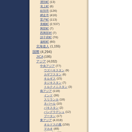
湧別町
(13)
滝上町
(6)
紋別市
(126)
網走市
(416)
置戸町
(113)
美幌町
(2,537)
興部町
(7)
西興部村
(7)
訓子府町
(76)
遠軽町
(60)
北海道人
(1,155)
国際
(4,294)
JICA
(195)
アジア
(4,032)
中央アジア
(77)
ウズベキスタン
(9)
カザフスタン
(6)
キルギス
(15)
タジキスタン
(7)
トルクメニスタン
(3)
南アジア
(118)
インド
(36)
スリランカ
(18)
ネパール
(10)
パキスタン
(2)
バングラデシュ
(12)
ブータン
(17)
東アジア
(4,018)
オルドスの風
(159)
マカオ
(48)