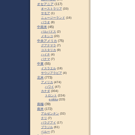
オセアニア
(117)
オーストラリア
(33)
サモア
(1)
ニュージーランド
(16)
パラオ
(8)
中南米
(45)
バルバドス
(2)
メキシコ
(20)
中央アメリカ
(75)
グアテマラ
(7)
コスタリカ
(9)
ハイチ
(4)
パナマ
(7)
中東
(55)
イスラエル
(18)
サウジアラビア
(4)
北米
(773)
アメリカ
(474)
ハワイ
(47)
カナダ
(304)
トロント
(224)
e-nikka
(223)
南極
(39)
南米
(172)
アルゼンチン
(32)
チリ
(7)
パラグアイ
(17)
ブラジル
(61)
ペルー
(7)