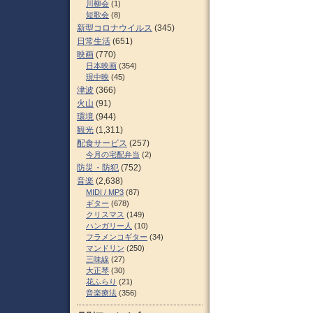
川柳会
(1)
短歌会
(8)
新型コロナウイルス
(345)
日常生活
(651)
映画
(770)
日本映画
(354)
現中映
(45)
津波
(366)
火山
(91)
環境
(944)
観光
(1,311)
配食サービス
(257)
今月の宅配弁当
(2)
防災・防犯
(752)
音楽
(2,638)
MIDI / MP3
(87)
ギター
(678)
クリスマス
(149)
ハンガリー人
(10)
フラメンコギター
(34)
マンドリン
(250)
三味線
(27)
大正琴
(30)
花ふらり
(21)
音楽療法
(356)