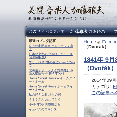
最近のブログ記事
Home
Faceb
今月の宅配弁当 ハローランチ鳥
（Dvořák）
十
日本の皇室のご活動・ニュース
(令和4年 夏)
1841年 
エリザベス2世の在位70年につい
て
（Dvořák）
北海道オホーツク管内保健所 保
護犬猫情報(令和４年5月)
Home Sweet Home – ホームスイ
2014年09月0
ートホーム
カテゴリ:
F
Home Sweet Home ホームスイ
ートホーム
この記事へ
私の好きな曲 埴生の宿
４１５さん おめでとう
令和4年5月美幌町広報
イエペスのロマンス