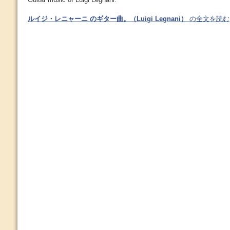
ルイジ・レニャーニ のギター曲。（Luigi Legnani）
の全文を読む