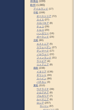
和僑会
(220)
欧州
(1,065)
アイルランド
(17)
中欧
(168)
オーストリア
(72)
スイス
(27)
スロパキア
(8)
チェコ
(29)
トルコ
(20)
ハンガリー
(16)
ポーランド
(24)
北欧
(90)
エストニア
(5)
スウェーデン
(27)
デンマーク
(17)
ノルウェー
(22)
フィンランド
(31)
ラトビア
(4)
リトアニア
(8)
南欧
(238)
イタリア
(136)
ギリシャ
(30)
スペイン
(86)
バチカン
(3)
東欧
(310)
ウクライナ
(39)
クロアチア
(6)
ブルガリア
(7)
ルーマニア
(6)
ロシア
(257)
サハリン
(67)
ポロナイスク
(37)