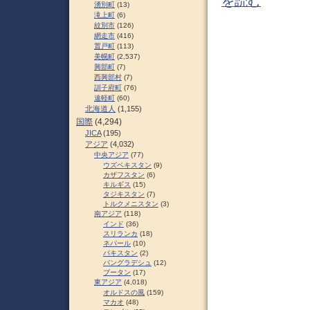
を読む
湧別町
(13)
滝上町
(6)
紋別市
(126)
網走市
(416)
置戸町
(113)
美幌町
(2,537)
興部町
(7)
西興部村
(7)
訓子府町
(76)
遠軽町
(60)
北海道人
(1,155)
国際
(4,294)
JICA
(195)
アジア
(4,032)
中央アジア
(77)
ウズベキスタン
(9)
カザフスタン
(6)
キルギス
(15)
タジキスタン
(7)
トルクメニスタン
(3)
南アジア
(118)
インド
(36)
スリランカ
(18)
ネパール
(10)
パキスタン
(2)
バングラデシュ
(12)
ブータン
(17)
東アジア
(4,018)
オルドスの風
(159)
マカオ
(48)