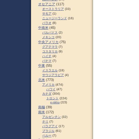
オセアニア
(117)
オーストラリア
(33)
サモア
(1)
ニュージーランド
(16)
パラオ
(8)
中南米
(45)
バルバドス
(2)
メキシコ
(20)
中央アメリカ
(75)
グアテマラ
(7)
コスタリカ
(9)
ハイチ
(4)
パナマ
(7)
中東
(55)
イスラエル
(18)
サウジアラビア
(4)
北米
(773)
アメリカ
(474)
ハワイ
(47)
カナダ
(304)
トロント
(224)
e-nikka
(223)
南極
(39)
南米
(172)
アルゼンチン
(32)
チリ
(7)
パラグアイ
(17)
ブラジル
(61)
ペルー
(7)