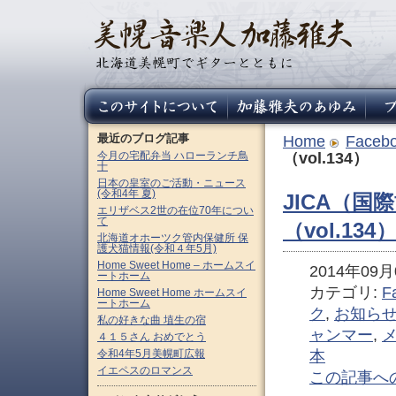
最近のブログ記事
Home
Faceb
今月の宅配弁当 ハローランチ鳥
（vol.134）
十
日本の皇室のご活動・ニュース
(令和4年 夏)
JICA（
エリザベス2世の在位70年につい
て
（vol.134
北海道オホーツク管内保健所 保
護犬猫情報(令和４年5月)
Home Sweet Home – ホームスイ
2014年09月0
ートホーム
カテゴリ:
F
Home Sweet Home ホームスイ
ートホーム
ク
,
お知ら
私の好きな曲 埴生の宿
ャンマー
,
４１５さん おめでとう
令和4年5月美幌町広報
本
イエペスのロマンス
この記事へ