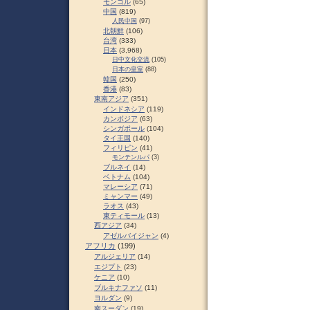
モンゴル
(65)
中国
(819)
人民中国
(97)
北朝鮮
(106)
台湾
(333)
日本
(3,968)
日中文化交流
(105)
日本の皇室
(88)
韓国
(250)
香港
(83)
東南アジア
(351)
インドネシア
(119)
カンボジア
(63)
シンガポール
(104)
タイ王国
(140)
フィリピン
(41)
モンテンルパ
(3)
ブルネイ
(14)
ベトナム
(104)
マレーシア
(71)
ミャンマー
(49)
ラオス
(43)
東ティモール
(13)
西アジア
(34)
アゼルバイジャン
(4)
アフリカ
(199)
アルジェリア
(14)
エジプト
(23)
ケニア
(10)
ブルキナファソ
(11)
ヨルダン
(9)
南スーダン
(19)