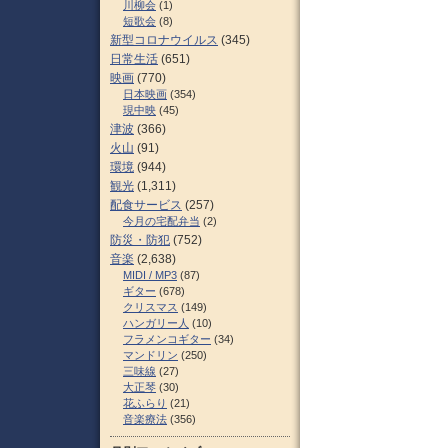
川柳会
(1)
短歌会
(8)
新型コロナウイルス
(345)
日常生活
(651)
映画
(770)
日本映画
(354)
現中映
(45)
津波
(366)
火山
(91)
環境
(944)
観光
(1,311)
配食サービス
(257)
今月の宅配弁当
(2)
防災・防犯
(752)
音楽
(2,638)
MIDI / MP3
(87)
ギター
(678)
クリスマス
(149)
ハンガリー人
(10)
フラメンコギター
(34)
マンドリン
(250)
三味線
(27)
大正琴
(30)
花ふらり
(21)
音楽療法
(356)