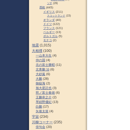
ソチ
(29)
西欧
(445)
イギリス
(211)
スコットランド
(15)
オランダ
(40)
ドイツ
(122)
フランス
(121)
ベルギー
(13)
ポルトガル
(5)
モナコ
(2)
地震
(1,015)
大相撲
(100)
一山本大生
(4)
仲の国
(4)
北の富士勝昭
(11)
北青鵬 治
(6)
大砂嵐
(6)
大鵬
(28)
御嶽海
(2)
旭大星託也
(3)
照ノ富士春雄
(6)
王鵬幸之介
(2)
琴紺野優紀
(13)
白鵬
(17)
矢後太規
(4)
宇宙
(234)
川柳コーナー
(235)
俳句会
(20)