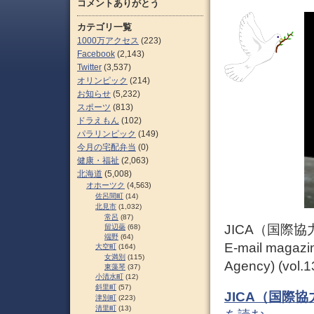
コメントありがとう
カテゴリ一覧
1000万アクセス
(223)
Facebook
(2,143)
Twitter
(3,537)
オリンピック
(214)
お知らせ
(5,232)
スポーツ
(813)
ドラえもん
(102)
パラリンピック
(149)
今月の宅配弁当
(0)
健康・福祉
(2,063)
北海道
(5,008)
オホーツク
(4,563)
佐呂間町
(14)
北見市
(1,032)
常呂
(87)
JICA（国際協
留辺蘂
(68)
端野
(64)
E-mail magazin
大空町
(164)
女満別
(115)
Agency) (vol.1
東藻琴
(37)
小清水町
(12)
斜里町
(57)
JICA（国際協
津別町
(223)
清里町
(13)