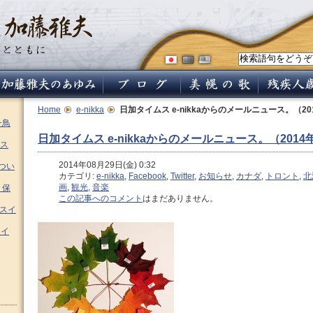
Home
e-nikka
日加タイムス e-nikkaからのメールニュース。（20
チ鳥
日加タイムス e-nikkaからのメールニュース。（2014
ス
2014年08月29日(金) 0:32
つい
カテゴリ:
e-nikka
,
Facebook
,
Twitter
,
お知らせ
,
カナダ
,
トロント
,
北
画
,
観光
,
音楽
 保
この記事へのコメント
はまだありません。
ムスイ
スイ