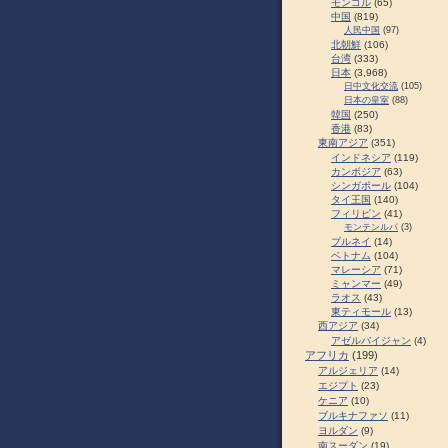
モンゴル
(65)
中国
(819)
人民中国
(97)
北朝鮮
(106)
台湾
(333)
日本
(3,968)
日中文化交流
(105)
日本の皇室
(88)
韓国
(250)
香港
(83)
東南アジア
(351)
インドネシア
(119)
カンボジア
(63)
シンガポール
(104)
タイ王国
(140)
フィリピン
(41)
モンテンルパ
(3)
ブルネイ
(14)
ベトナム
(104)
マレーシア
(71)
ミャンマー
(49)
ラオス
(43)
東ティモール
(13)
西アジア
(34)
アゼルバイジャン
(4)
アフリカ
(199)
アルジェリア
(14)
エジプト
(23)
ケニア
(10)
ブルキナファソ
(11)
ヨルダン
(9)
南スーダン
(19)