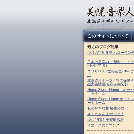
最近のブログ記事
今月の宅配弁当 ハローラン
十
日本の皇室のご活動・ニュー
(令和4年 夏)
エリザベス2世の在位70年に
て
北海道オホーツク管内保健所
護犬猫情報(令和４年5月)
Home Sweet Home – ホー
ートホーム
Home Sweet Home ホーム
ートホーム
私の好きな曲 埴生の宿
４１５さん おめでとう
令和4年5月美幌町広報
イエペスのロマンス