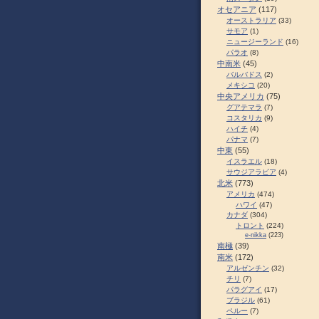
オセアニア
(117)
オーストラリア
(33)
サモア
(1)
ニュージーランド
(16)
パラオ
(8)
中南米
(45)
バルバドス
(2)
メキシコ
(20)
中央アメリカ
(75)
グアテマラ
(7)
コスタリカ
(9)
ハイチ
(4)
パナマ
(7)
中東
(55)
イスラエル
(18)
サウジアラビア
(4)
北米
(773)
アメリカ
(474)
ハワイ
(47)
カナダ
(304)
トロント
(224)
e-nikka
(223)
南極
(39)
南米
(172)
アルゼンチン
(32)
チリ
(7)
パラグアイ
(17)
ブラジル
(61)
ペルー
(7)