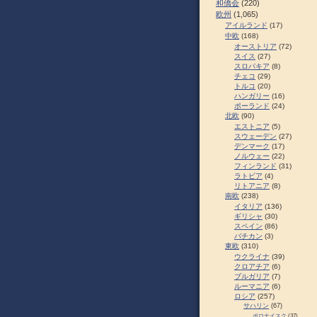
和僑会
(220)
欧州
(1,065)
アイルランド
(17)
中欧
(168)
オーストリア
(72)
スイス
(27)
スロパキア
(8)
チェコ
(29)
トルコ
(20)
ハンガリー
(16)
ポーランド
(24)
北欧
(90)
エストニア
(5)
スウェーデン
(27)
デンマーク
(17)
ノルウェー
(22)
フィンランド
(31)
ラトビア
(4)
リトアニア
(8)
南欧
(238)
イタリア
(136)
ギリシャ
(30)
スペイン
(86)
バチカン
(3)
東欧
(310)
ウクライナ
(39)
クロアチア
(6)
ブルガリア
(7)
ルーマニア
(6)
ロシア
(257)
サハリン
(67)
ポロナイスク
(37)