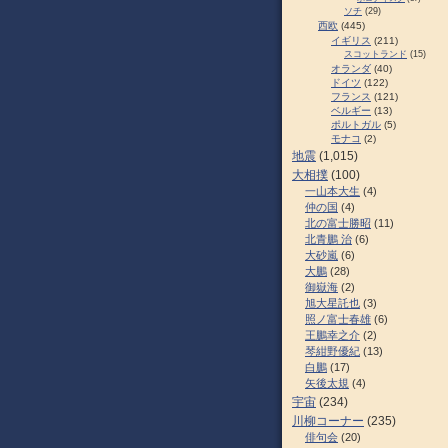
ソチ
(29)
西欧
(445)
イギリス
(211)
スコットランド
(15)
オランダ
(40)
ドイツ
(122)
フランス
(121)
ベルギー
(13)
ポルトガル
(5)
モナコ
(2)
地震
(1,015)
大相撲
(100)
一山本大生
(4)
仲の国
(4)
北の富士勝昭
(11)
北青鵬 治
(6)
大砂嵐
(6)
大鵬
(28)
御嶽海
(2)
旭大星託也
(3)
照ノ富士春雄
(6)
王鵬幸之介
(2)
琴紺野優紀
(13)
白鵬
(17)
矢後太規
(4)
宇宙
(234)
川柳コーナー
(235)
俳句会
(20)