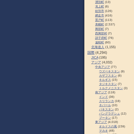
湧別町
(13)
滝上町
(6)
紋別市
(126)
網走市
(416)
置戸町
(113)
美幌町
(2,537)
興部町
(7)
西興部村
(7)
訓子府町
(76)
遠軽町
(60)
北海道人
(1,155)
国際
(4,294)
JICA
(195)
アジア
(4,032)
中央アジア
(77)
ウズベキスタン
(9)
カザフスタン
(6)
キルギス
(15)
タジキスタン
(7)
トルクメニスタン
(3)
南アジア
(118)
インド
(36)
スリランカ
(18)
ネパール
(10)
パキスタン
(2)
バングラデシュ
(12)
ブータン
(17)
東アジア
(4,018)
オルドスの風
(159)
マカオ
(48)