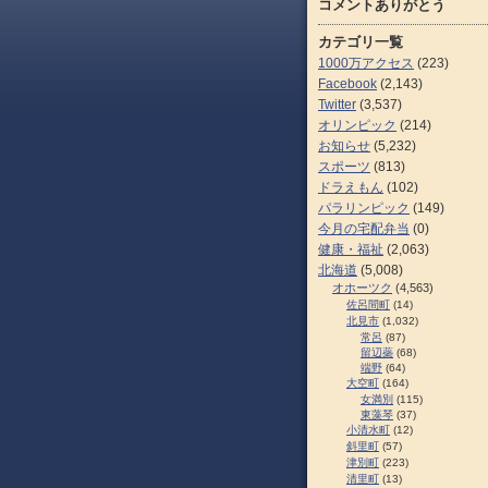
コメントありがとう
カテゴリ一覧
1000万アクセス
(223)
Facebook
(2,143)
Twitter
(3,537)
オリンピック
(214)
お知らせ
(5,232)
スポーツ
(813)
ドラえもん
(102)
パラリンピック
(149)
今月の宅配弁当
(0)
健康・福祉
(2,063)
北海道
(5,008)
オホーツク
(4,563)
佐呂間町
(14)
北見市
(1,032)
常呂
(87)
留辺蘂
(68)
端野
(64)
大空町
(164)
女満別
(115)
東藻琴
(37)
小清水町
(12)
斜里町
(57)
津別町
(223)
清里町
(13)