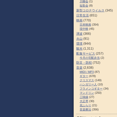
川柳会
(1)
短歌会
(8)
新型コロナウイルス
(345)
日常生活
(651)
映画
(770)
日本映画
(354)
現中映
(45)
津波
(366)
火山
(91)
環境
(944)
観光
(1,311)
配食サービス
(257)
今月の宅配弁当
(2)
防災・防犯
(752)
音楽
(2,638)
MIDI / MP3
(87)
ギター
(678)
クリスマス
(149)
ハンガリー人
(10)
フラメンコギター
(34)
マンドリン
(250)
三味線
(27)
大正琴
(30)
花ふらり
(21)
音楽療法
(356)