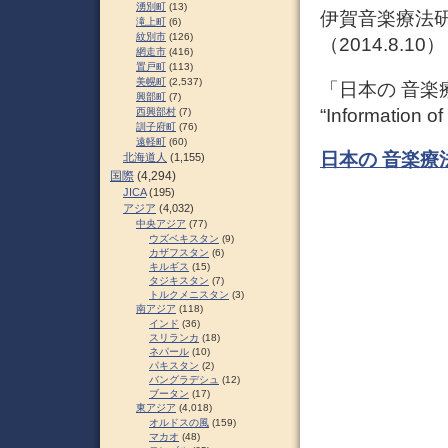
湧別町
(13)
伊賀音楽療法
滝上町
(6)
紋別市
(126)
（2014.8.10）
網走市
(416)
置戸町
(113)
美幌町
(2,537)
「日本の 音楽療
興部町
(7)
“Information o
西興部村
(7)
訓子府町
(76)
遠軽町
(60)
日本の 音楽療法の
北海道人
(1,155)
国際
(4,294)
JICA
(195)
アジア
(4,032)
中央アジア
(77)
ウズベキスタン
(9)
カザフスタン
(6)
キルギス
(15)
タジキスタン
(7)
トルクメニスタン
(3)
南アジア
(118)
インド
(36)
スリランカ
(18)
ネパール
(10)
パキスタン
(2)
バングラデシュ
(12)
ブータン
(17)
東アジア
(4,018)
オルドスの風
(159)
マカオ
(48)