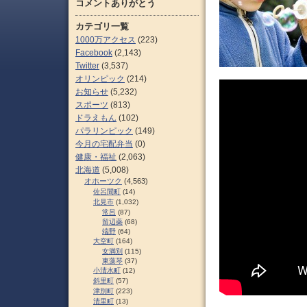
コメントありがとう
カテゴリ一覧
1000万アクセス
(223)
Facebook
(2,143)
Twitter
(3,537)
オリンピック
(214)
お知らせ
(5,232)
スポーツ
(813)
ドラえもん
(102)
パラリンピック
(149)
今月の宅配弁当
(0)
健康・福祉
(2,063)
北海道
(5,008)
オホーツク
(4,563)
佐呂間町
(14)
北見市
(1,032)
常呂
(87)
留辺蘂
(68)
端野
(64)
大空町
(164)
女満別
(115)
東藻琴
(37)
小清水町
(12)
斜里町
(57)
津別町
(223)
清里町
(13)