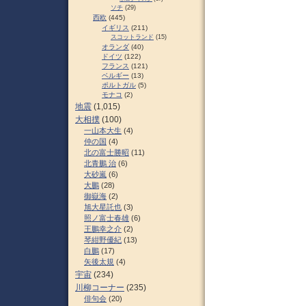
ソチ
(29)
西欧
(445)
イギリス
(211)
スコットランド
(15)
オランダ
(40)
ドイツ
(122)
フランス
(121)
ベルギー
(13)
ポルトガル
(5)
モナコ
(2)
地震
(1,015)
大相撲
(100)
一山本大生
(4)
仲の国
(4)
北の富士勝昭
(11)
北青鵬 治
(6)
大砂嵐
(6)
大鵬
(28)
御嶽海
(2)
旭大星託也
(3)
照ノ富士春雄
(6)
王鵬幸之介
(2)
琴紺野優紀
(13)
白鵬
(17)
矢後太規
(4)
宇宙
(234)
川柳コーナー
(235)
俳句会
(20)