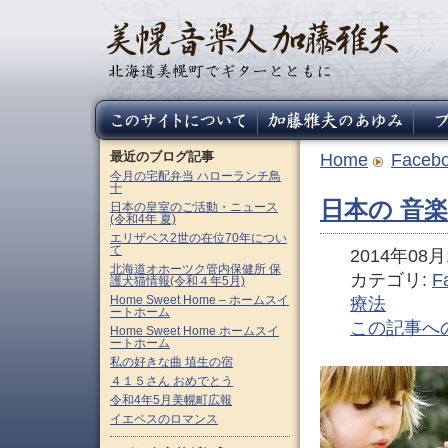
最近のブログ記事
Home
Faceb
今月の宅配弁当 ハローランチ鳥
十
日本の 音楽療
日本の皇室のご活動・ニュース
(令和4年 夏)
エリザベス2世の在位70年につい
て
2014年08月1
北海道オホーツク管内保健所 保
カテゴリ:
F
護犬猫情報(令和４年5月)
Home Sweet Home – ホームスイ
療法
ートホーム
この記事へ
Home Sweet Home ホームスイ
ートホーム
私の好きな曲 埴生の宿
４１５さん おめでとう
令和4年5月美幌町広報
イエペスのロマンス