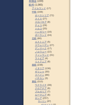
和僑会
(220)
欧州
(1,065)
アイルランド
(17)
中欧
(168)
オーストリア
(72)
スイス
(27)
スロパキア
(8)
チェコ
(29)
トルコ
(20)
ハンガリー
(16)
ポーランド
(24)
北欧
(90)
エストニア
(5)
スウェーデン
(27)
デンマーク
(17)
ノルウェー
(22)
フィンランド
(31)
ラトビア
(4)
リトアニア
(8)
南欧
(238)
イタリア
(136)
ギリシャ
(30)
スペイン
(86)
バチカン
(3)
東欧
(310)
ウクライナ
(39)
クロアチア
(6)
ブルガリア
(7)
ルーマニア
(6)
ロシア
(257)
サハリン
(67)
ポロナイスク
(37)