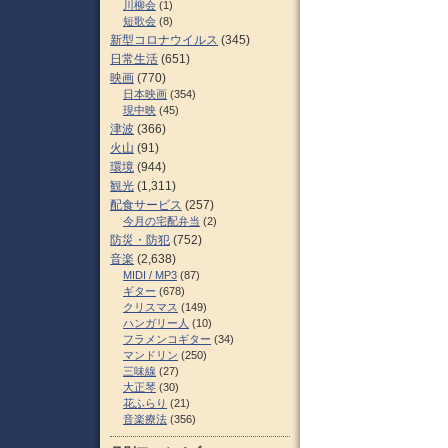
川柳会
(1)
短歌会
(8)
新型コロナウイルス
(345)
日常生活
(651)
映画
(770)
日本映画
(354)
現中映
(45)
津波
(366)
火山
(91)
環境
(944)
観光
(1,311)
配食サービス
(257)
今月の宅配弁当
(2)
防災・防犯
(752)
音楽
(2,638)
MIDI / MP3
(87)
ギター
(678)
クリスマス
(149)
ハンガリー人
(10)
フラメンコギター
(34)
マンドリン
(250)
三味線
(27)
大正琴
(30)
花ふらり
(21)
音楽療法
(356)