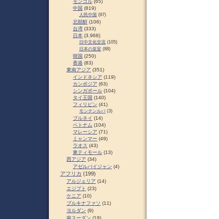
モンゴル
(65)
中国
(819)
人民中国
(97)
北朝鮮
(106)
台湾
(333)
日本
(3,968)
日中文化交流
(105)
日本の皇室
(88)
韓国
(250)
香港
(83)
東南アジア
(351)
インドネシア
(119)
カンボジア
(63)
シンガポール
(104)
タイ王国
(140)
フィリピン
(41)
モンテンルパ
(3)
ブルネイ
(14)
ベトナム
(104)
マレーシア
(71)
ミャンマー
(49)
ラオス
(43)
東ティモール
(13)
西アジア
(34)
アゼルバイジャン
(4)
アフリカ
(199)
アルジェリア
(14)
エジプト
(23)
ケニア
(10)
ブルキナファソ
(11)
ヨルダン
(9)
南スーダン
(19)