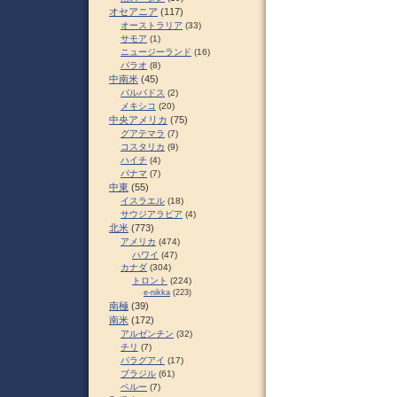
オセアニア
(117)
オーストラリア
(33)
サモア
(1)
ニュージーランド
(16)
パラオ
(8)
中南米
(45)
バルバドス
(2)
メキシコ
(20)
中央アメリカ
(75)
グアテマラ
(7)
コスタリカ
(9)
ハイチ
(4)
パナマ
(7)
中東
(55)
イスラエル
(18)
サウジアラビア
(4)
北米
(773)
アメリカ
(474)
ハワイ
(47)
カナダ
(304)
トロント
(224)
e-nikka
(223)
南極
(39)
南米
(172)
アルゼンチン
(32)
チリ
(7)
パラグアイ
(17)
ブラジル
(61)
ペルー
(7)