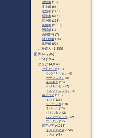
湧別町
(13)
滝上町
(6)
紋別市
(126)
網走市
(416)
置戸町
(113)
美幌町
(2,537)
興部町
(7)
西興部村
(7)
訓子府町
(76)
遠軽町
(60)
北海道人
(1,155)
国際
(4,294)
JICA
(195)
アジア
(4,032)
中央アジア
(77)
ウズベキスタン
(9)
カザフスタン
(6)
キルギス
(15)
タジキスタン
(7)
トルクメニスタン
(3)
南アジア
(118)
インド
(36)
スリランカ
(18)
ネパール
(10)
パキスタン
(2)
バングラデシュ
(12)
ブータン
(17)
東アジア
(4,018)
オルドスの風
(159)
マカオ
(48)