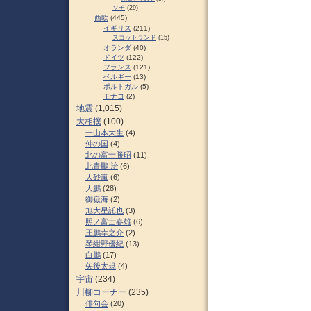
ソチ
(29)
西欧
(445)
イギリス
(211)
スコットランド
(15)
オランダ
(40)
ドイツ
(122)
フランス
(121)
ベルギー
(13)
ポルトガル
(5)
モナコ
(2)
地震
(1,015)
大相撲
(100)
一山本大生
(4)
仲の国
(4)
北の富士勝昭
(11)
北青鵬 治
(6)
大砂嵐
(6)
大鵬
(28)
御嶽海
(2)
旭大星託也
(3)
照ノ富士春雄
(6)
王鵬幸之介
(2)
琴紺野優紀
(13)
白鵬
(17)
矢後太規
(4)
宇宙
(234)
川柳コーナー
(235)
俳句会
(20)