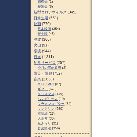
川柳会
(1)
短歌会
(8)
新型コロナウイルス
(345)
日常生活
(651)
映画
(770)
日本映画
(354)
現中映
(45)
津波
(366)
火山
(91)
環境
(944)
観光
(1,311)
配食サービス
(257)
今月の宅配弁当
(2)
防災・防犯
(752)
音楽
(2,638)
MIDI / MP3
(87)
ギター
(678)
クリスマス
(149)
ハンガリー人
(10)
フラメンコギター
(34)
マンドリン
(250)
三味線
(27)
大正琴
(30)
花ふらり
(21)
音楽療法
(356)