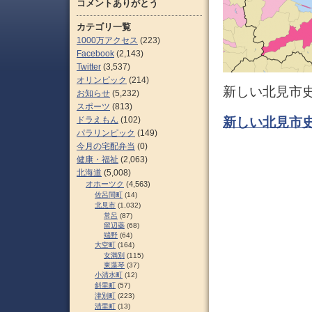
コメントありがとう
カテゴリ一覧
1000万アクセス
(223)
Facebook
(2,143)
Twitter
(3,537)
オリンピック
(214)
新しい北見市
お知らせ
(5,232)
スポーツ
(813)
ドラえもん
(102)
新しい北見市
パラリンピック
(149)
今月の宅配弁当
(0)
健康・福祉
(2,063)
北海道
(5,008)
オホーツク
(4,563)
佐呂間町
(14)
北見市
(1,032)
常呂
(87)
留辺蘂
(68)
端野
(64)
大空町
(164)
女満別
(115)
東藻琴
(37)
小清水町
(12)
斜里町
(57)
津別町
(223)
清里町
(13)