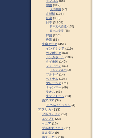
モンゴル
(65)
中国
(819)
人民中国
(97)
北朝鮮
(106)
台湾
(333)
日本
(3,968)
日中文化交流
(105)
日本の皇室
(88)
韓国
(250)
香港
(83)
東南アジア
(351)
インドネシア
(119)
カンボジア
(63)
シンガポール
(104)
タイ王国
(140)
フィリピン
(41)
モンテンルパ
(3)
ブルネイ
(14)
ベトナム
(104)
マレーシア
(71)
ミャンマー
(49)
ラオス
(43)
東ティモール
(13)
西アジア
(34)
アゼルバイジャン
(4)
アフリカ
(199)
アルジェリア
(14)
エジプト
(23)
ケニア
(10)
ブルキナファソ
(11)
ヨルダン
(9)
南スーダン
(19)