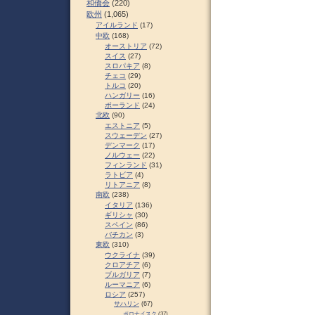
和僑会
(220)
欧州
(1,065)
アイルランド
(17)
中欧
(168)
オーストリア
(72)
スイス
(27)
スロパキア
(8)
チェコ
(29)
トルコ
(20)
ハンガリー
(16)
ポーランド
(24)
北欧
(90)
エストニア
(5)
スウェーデン
(27)
デンマーク
(17)
ノルウェー
(22)
フィンランド
(31)
ラトビア
(4)
リトアニア
(8)
南欧
(238)
イタリア
(136)
ギリシャ
(30)
スペイン
(86)
バチカン
(3)
東欧
(310)
ウクライナ
(39)
クロアチア
(6)
ブルガリア
(7)
ルーマニア
(6)
ロシア
(257)
サハリン
(67)
ポロナイスク
(37)