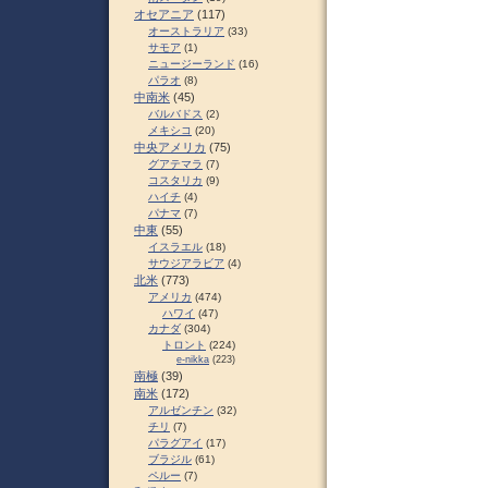
オセアニア
(117)
オーストラリア
(33)
サモア
(1)
ニュージーランド
(16)
パラオ
(8)
中南米
(45)
バルバドス
(2)
メキシコ
(20)
中央アメリカ
(75)
グアテマラ
(7)
コスタリカ
(9)
ハイチ
(4)
パナマ
(7)
中東
(55)
イスラエル
(18)
サウジアラビア
(4)
北米
(773)
アメリカ
(474)
ハワイ
(47)
カナダ
(304)
トロント
(224)
e-nikka
(223)
南極
(39)
南米
(172)
アルゼンチン
(32)
チリ
(7)
パラグアイ
(17)
ブラジル
(61)
ペルー
(7)