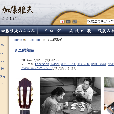
Home
Facebook
ミニ昭和館
チ鳥
ミニ昭和館
ス
2014年07月29日(火) 20:53
つい
カテゴリ:
Facebook
,
Twitter
,
オホーツク
,
お知らせ
,
健康・福祉
,
北海
この記事へのコメント
はまだありません。
 保
ムスイ
スイ