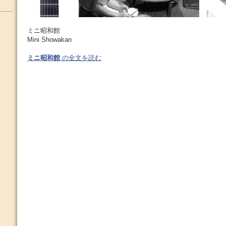
ミニ昭和館
Mini Showakan
ミニ昭和館
の全文を読む