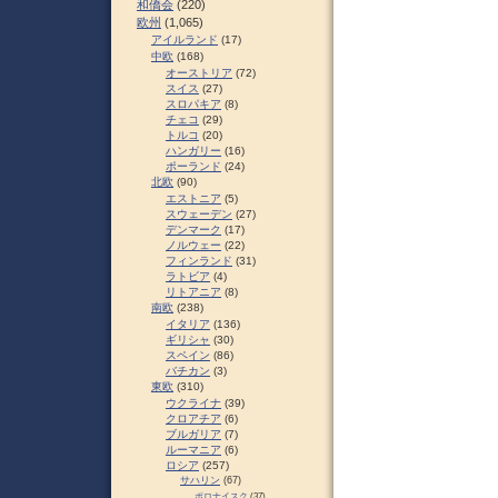
和僑会
(220)
欧州
(1,065)
アイルランド
(17)
中欧
(168)
オーストリア
(72)
スイス
(27)
スロパキア
(8)
チェコ
(29)
トルコ
(20)
ハンガリー
(16)
ポーランド
(24)
北欧
(90)
エストニア
(5)
スウェーデン
(27)
デンマーク
(17)
ノルウェー
(22)
フィンランド
(31)
ラトビア
(4)
リトアニア
(8)
南欧
(238)
イタリア
(136)
ギリシャ
(30)
スペイン
(86)
バチカン
(3)
東欧
(310)
ウクライナ
(39)
クロアチア
(6)
ブルガリア
(7)
ルーマニア
(6)
ロシア
(257)
サハリン
(67)
ポロナイスク
(37)