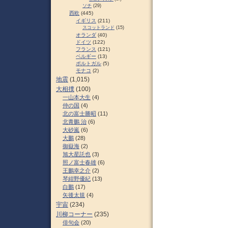
ソチ
(29)
西欧
(445)
イギリス
(211)
スコットランド
(15)
オランダ
(40)
ドイツ
(122)
フランス
(121)
ベルギー
(13)
ポルトガル
(5)
モナコ
(2)
地震
(1,015)
大相撲
(100)
一山本大生
(4)
仲の国
(4)
北の富士勝昭
(11)
北青鵬 治
(6)
大砂嵐
(6)
大鵬
(28)
御嶽海
(2)
旭大星託也
(3)
照ノ富士春雄
(6)
王鵬幸之介
(2)
琴紺野優紀
(13)
白鵬
(17)
矢後太規
(4)
宇宙
(234)
川柳コーナー
(235)
俳句会
(20)