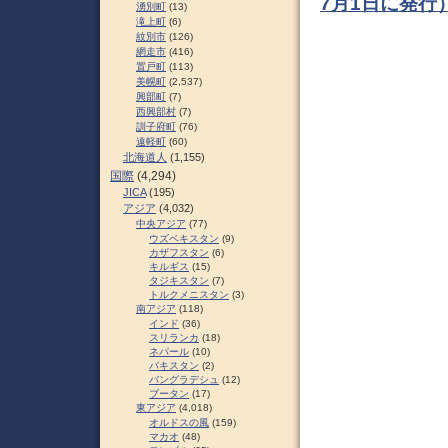
7月1日に発行
湧別町
(13)
滝上町
(6)
紋別市
(126)
網走市
(416)
置戸町
(113)
美幌町
(2,537)
興部町
(7)
西興部村
(7)
訓子府町
(76)
遠軽町
(60)
北海道人
(1,155)
国際
(4,294)
JICA
(195)
アジア
(4,032)
中央アジア
(77)
ウズベキスタン
(9)
カザフスタン
(6)
キルギス
(15)
タジキスタン
(7)
トルクメニスタン
(3)
南アジア
(118)
インド
(36)
スリランカ
(18)
ネパール
(10)
パキスタン
(2)
バングラデシュ
(12)
ブータン
(17)
東アジア
(4,018)
オルドスの風
(159)
マカオ
(48)