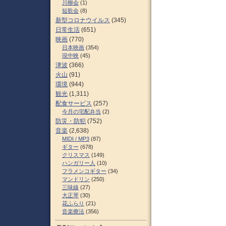
川柳会
(1)
短歌会
(8)
新型コロナウイルス
(345)
日常生活
(651)
映画
(770)
日本映画
(354)
現中映
(45)
津波
(366)
火山
(91)
環境
(944)
観光
(1,311)
配食サービス
(257)
今月の宅配弁当
(2)
防災・防犯
(752)
音楽
(2,638)
MIDI / MP3
(87)
ギター
(678)
クリスマス
(149)
ハンガリー人
(10)
フラメンコギター
(34)
マンドリン
(250)
三味線
(27)
大正琴
(30)
花ふらり
(21)
音楽療法
(356)