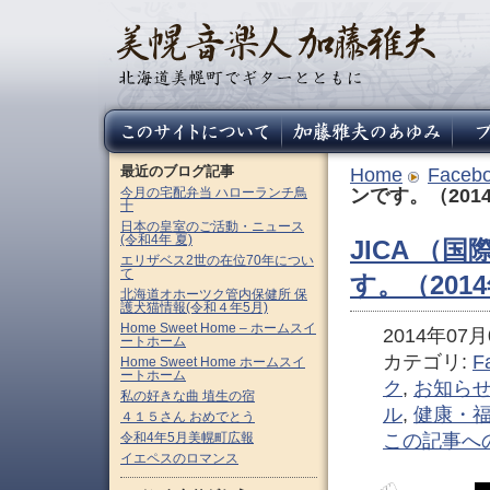
最近のブログ記事
Home
Faceb
今月の宅配弁当 ハローランチ鳥
ンです。（201
十
日本の皇室のご活動・ニュース
(令和4年 夏)
JICA （
エリザベス2世の在位70年につい
て
す。（201
北海道オホーツク管内保健所 保
護犬猫情報(令和４年5月)
Home Sweet Home – ホームスイ
2014年07月0
ートホーム
カテゴリ:
F
Home Sweet Home ホームスイ
ートホーム
ク
,
お知ら
私の好きな曲 埴生の宿
ル
,
健康・
４１５さん おめでとう
令和4年5月美幌町広報
この記事へ
イエペスのロマンス