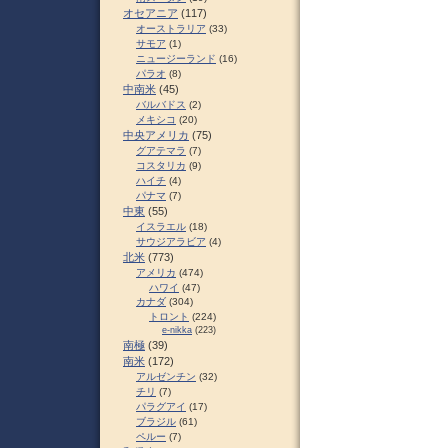
オセアニア
(117)
オーストラリア
(33)
サモア
(1)
ニュージーランド
(16)
パラオ
(8)
中南米
(45)
バルバドス
(2)
メキシコ
(20)
中央アメリカ
(75)
グアテマラ
(7)
コスタリカ
(9)
ハイチ
(4)
パナマ
(7)
中東
(55)
イスラエル
(18)
サウジアラビア
(4)
北米
(773)
アメリカ
(474)
ハワイ
(47)
カナダ
(304)
トロント
(224)
e-nikka
(223)
南極
(39)
南米
(172)
アルゼンチン
(32)
チリ
(7)
パラグアイ
(17)
ブラジル
(61)
ペルー
(7)