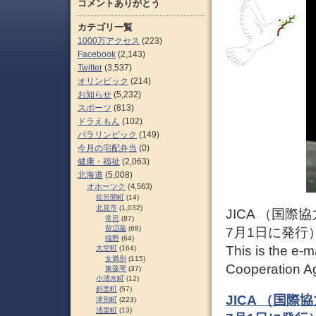
コメントありがとう
カテゴリ一覧
1000万アクセス
(223)
Facebook
(2,143)
Twitter
(3,537)
オリンピック
(214)
お知らせ
(5,232)
スポーツ
(813)
ドラえもん
(102)
パラリンピック
(149)
今月の宅配弁当
(0)
健康・福祉
(2,063)
北海道
(5,008)
オホーツク
(4,563)
佐呂間町
(14)
北見市
(1,032)
JICA （国
常呂
(87)
留辺蘂
(68)
7月1日に発行
端野
(64)
This is the e-m
大空町
(164)
女満別
(115)
Cooperation Ag
東藻琴
(37)
小清水町
(12)
斜里町
(57)
JICA （国
津別町
(223)
清里町
(13)