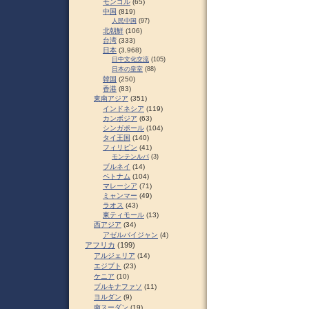
モンゴル
(65)
中国
(819)
人民中国
(97)
北朝鮮
(106)
台湾
(333)
日本
(3,968)
日中文化交流
(105)
日本の皇室
(88)
韓国
(250)
香港
(83)
東南アジア
(351)
インドネシア
(119)
カンボジア
(63)
シンガポール
(104)
タイ王国
(140)
フィリピン
(41)
モンテンルパ
(3)
ブルネイ
(14)
ベトナム
(104)
マレーシア
(71)
ミャンマー
(49)
ラオス
(43)
東ティモール
(13)
西アジア
(34)
アゼルバイジャン
(4)
アフリカ
(199)
アルジェリア
(14)
エジプト
(23)
ケニア
(10)
ブルキナファソ
(11)
ヨルダン
(9)
南スーダン
(19)