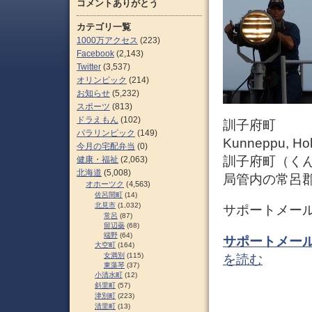
コメントありがとう
カテゴリ一覧
1000万アクセス
(223)
Facebook
(2,143)
Twitter
(3,537)
オリンピック
(214)
お知らせ
(5,232)
スポーツ
(813)
ドラえもん
(102)
訓子府町
パラリンピック
(149)
Kunneppu, Ho
今月の宅配弁当
(0)
訓子府町（く
健康・福祉
(2,063)
北海道
(5,008)
局管内の常呂
オホーツク
(4,563)
佐呂間町
(14)
北見市
(1,032)
サポートメール
常呂
(87)
留辺蘂
(68)
端野
(64)
サポートメール
大空町
(164)
女満別
(115)
を読む
東藻琴
(37)
小清水町
(12)
斜里町
(57)
津別町
(223)
清里町
(13)