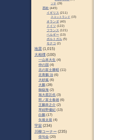
ソチ
(29)
西欧
(445)
イギリス
(211)
スコットランド
(15)
オランダ
(40)
ドイツ
(122)
フランス
(121)
ベルギー
(13)
ポルトガル
(5)
モナコ
(2)
地震
(1,015)
大相撲
(100)
一山本大生
(4)
仲の国
(4)
北の富士勝昭
(11)
北青鵬 治
(6)
大砂嵐
(6)
大鵬
(28)
御嶽海
(2)
旭大星託也
(3)
照ノ富士春雄
(6)
王鵬幸之介
(2)
琴紺野優紀
(13)
白鵬
(17)
矢後太規
(4)
宇宙
(234)
川柳コーナー
(235)
俳句会
(20)