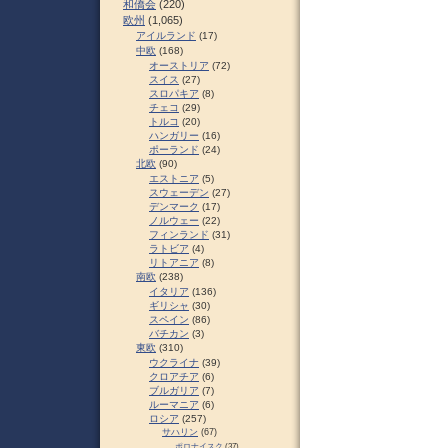
和僑会
(220)
欧州
(1,065)
アイルランド
(17)
中欧
(168)
オーストリア
(72)
スイス
(27)
スロパキア
(8)
チェコ
(29)
トルコ
(20)
ハンガリー
(16)
ポーランド
(24)
北欧
(90)
エストニア
(5)
スウェーデン
(27)
デンマーク
(17)
ノルウェー
(22)
フィンランド
(31)
ラトビア
(4)
リトアニア
(8)
南欧
(238)
イタリア
(136)
ギリシャ
(30)
スペイン
(86)
バチカン
(3)
東欧
(310)
ウクライナ
(39)
クロアチア
(6)
ブルガリア
(7)
ルーマニア
(6)
ロシア
(257)
サハリン
(67)
ポロナイスク
(37)