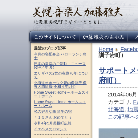
最近のブログ記事
Home
Faceb
今月の宅配弁当 ハローランチ鳥
訓子府町）
十
日本の皇室のご活動・ニュース
(令和4年 夏)
サポートメ
エリザベス2世の在位70年につい
て
府町）
北海道オホーツク管内保健所 保
護犬猫情報(令和４年5月)
Home Sweet Home – ホームスイ
2014年06月1
ートホーム
カテゴリ:
F
Home Sweet Home ホームスイ
ートホーム
北海道
,
地
私の好きな曲 埴生の宿
この記事へ
４１５さん おめでとう
令和4年5月美幌町広報
イエペスのロマンス