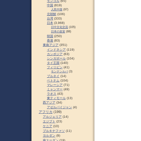
モンゴル
(65)
中国
(819)
人民中国
(97)
北朝鮮
(106)
台湾
(333)
日本
(3,968)
日中文化交流
(105)
日本の皇室
(88)
韓国
(250)
香港
(83)
東南アジア
(351)
インドネシア
(119)
カンボジア
(63)
シンガポール
(104)
タイ王国
(140)
フィリピン
(41)
モンテンルパ
(3)
ブルネイ
(14)
ベトナム
(104)
マレーシア
(71)
ミャンマー
(49)
ラオス
(43)
東ティモール
(13)
西アジア
(34)
アゼルバイジャン
(4)
アフリカ
(199)
アルジェリア
(14)
エジプト
(23)
ケニア
(10)
ブルキナファソ
(11)
ヨルダン
(9)
南スーダン
(19)