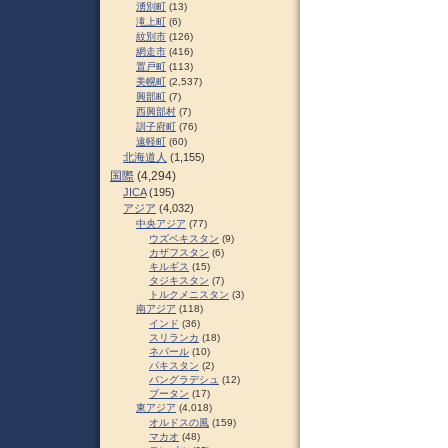
湧別町
(13)
滝上町
(6)
紋別市
(126)
網走市
(416)
置戸町
(113)
美幌町
(2,537)
興部町
(7)
西興部村
(7)
訓子府町
(76)
遠軽町
(60)
北海道人
(1,155)
国際
(4,294)
JICA
(195)
アジア
(4,032)
中央アジア
(77)
ウズベキスタン
(9)
カザフスタン
(6)
キルギス
(15)
タジキスタン
(7)
トルクメニスタン
(3)
南アジア
(118)
インド
(36)
スリランカ
(18)
ネパール
(10)
パキスタン
(2)
バングラデシュ
(12)
ブータン
(17)
東アジア
(4,018)
オルドスの風
(159)
マカオ
(48)