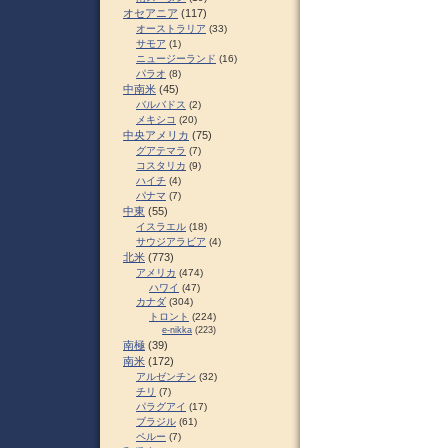
オセアニア
(117)
オーストラリア
(33)
サモア
(1)
ニュージーランド
(16)
パラオ
(8)
中南米
(45)
バルバドス
(2)
メキシコ
(20)
中央アメリカ
(75)
グアテマラ
(7)
コスタリカ
(9)
ハイチ
(4)
パナマ
(7)
中東
(55)
イスラエル
(18)
サウジアラビア
(4)
北米
(773)
アメリカ
(474)
ハワイ
(47)
カナダ
(304)
トロント
(224)
e-nikka
(223)
南極
(39)
南米
(172)
アルゼンチン
(32)
チリ
(7)
パラグアイ
(17)
ブラジル
(61)
ペルー
(7)