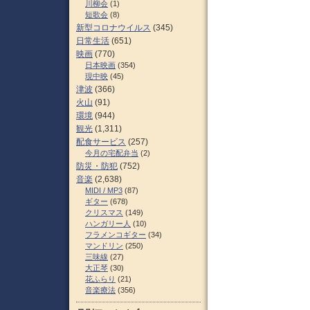
川柳会
(1)
短歌会
(8)
新型コロナウイルス
(345)
日常生活
(651)
映画
(770)
日本映画
(354)
現中映
(45)
津波
(366)
火山
(91)
環境
(944)
観光
(1,311)
配食サービス
(257)
今月の宅配弁当
(2)
防災・防犯
(752)
音楽
(2,638)
MIDI / MP3
(87)
ギター
(678)
クリスマス
(149)
ハンガリー人
(10)
フラメンコギター
(34)
マンドリン
(250)
三味線
(27)
大正琴
(30)
花ふらり
(21)
音楽療法
(356)