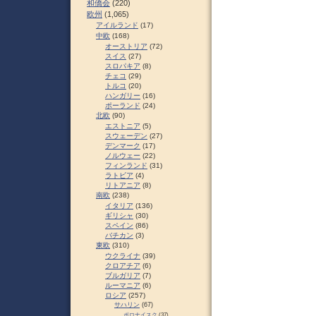
和僑会
(220)
欧州
(1,065)
アイルランド
(17)
中欧
(168)
オーストリア
(72)
スイス
(27)
スロパキア
(8)
チェコ
(29)
トルコ
(20)
ハンガリー
(16)
ポーランド
(24)
北欧
(90)
エストニア
(5)
スウェーデン
(27)
デンマーク
(17)
ノルウェー
(22)
フィンランド
(31)
ラトビア
(4)
リトアニア
(8)
南欧
(238)
イタリア
(136)
ギリシャ
(30)
スペイン
(86)
バチカン
(3)
東欧
(310)
ウクライナ
(39)
クロアチア
(6)
ブルガリア
(7)
ルーマニア
(6)
ロシア
(257)
サハリン
(67)
ポロナイスク
(37)