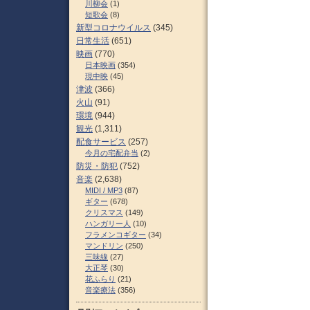
川柳会
(1)
短歌会
(8)
新型コロナウイルス
(345)
日常生活
(651)
映画
(770)
日本映画
(354)
現中映
(45)
津波
(366)
火山
(91)
環境
(944)
観光
(1,311)
配食サービス
(257)
今月の宅配弁当
(2)
防災・防犯
(752)
音楽
(2,638)
MIDI / MP3
(87)
ギター
(678)
クリスマス
(149)
ハンガリー人
(10)
フラメンコギター
(34)
マンドリン
(250)
三味線
(27)
大正琴
(30)
花ふらり
(21)
音楽療法
(356)