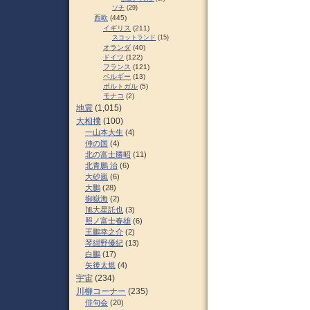
ソチ
(29)
西欧
(445)
イギリス
(211)
スコットランド
(15)
オランダ
(40)
ドイツ
(122)
フランス
(121)
ベルギー
(13)
ポルトガル
(5)
モナコ
(2)
地震
(1,015)
大相撲
(100)
一山本大生
(4)
仲の国
(4)
北の富士勝昭
(11)
北青鵬 治
(6)
大砂嵐
(6)
大鵬
(28)
御嶽海
(2)
旭大星託也
(3)
照ノ富士春雄
(6)
王鵬幸之介
(2)
琴紺野優紀
(13)
白鵬
(17)
矢後太規
(4)
宇宙
(234)
川柳コーナー
(235)
俳句会
(20)