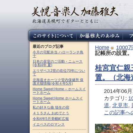
最近のブログ記事
Home
100
今月の宅配弁当 ハローランチ鳥
記帳所の設置。
十
日本の皇室のご活動・ニュース
(令和4年 夏)
桂宮宜仁親
エリザベス2世の在位70年につい
て
置。（北海
北海道オホーツク管内保健所 保
護犬猫情報(令和４年5月)
Home Sweet Home – ホームスイ
2014年06月1
ートホーム
カテゴリ:
1
Home Sweet Home ホームスイ
ートホーム
道
,
北見市
,
私の好きな曲 埴生の宿
この記事へ
４１５さん おめでとう
令和4年5月美幌町広報
イエペスのロマンス