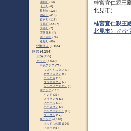
桂宮宜仁親王
湧別町
(13)
滝上町
(6)
北見市）
紋別市
(126)
網走市
(416)
置戸町
(113)
桂宮宜仁親王
美幌町
(2,537)
興部町
(7)
北見市）
の全
西興部村
(7)
訓子府町
(76)
遠軽町
(60)
北海道人
(1,155)
国際
(4,294)
JICA
(195)
アジア
(4,032)
中央アジア
(77)
ウズベキスタン
(9)
カザフスタン
(6)
キルギス
(15)
タジキスタン
(7)
トルクメニスタン
(3)
南アジア
(118)
インド
(36)
スリランカ
(18)
ネパール
(10)
パキスタン
(2)
バングラデシュ
(12)
ブータン
(17)
東アジア
(4,018)
オルドスの風
(159)
マカオ
(48)