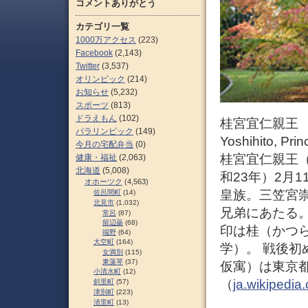
コメントありがとう
カテゴリ一覧
1000万アクセス
(223)
Facebook
(2,143)
Twitter
(3,537)
オリンピック
(214)
お知らせ
(5,232)
スポーツ
(813)
ドラえもん
(102)
桂宮宜仁親王
パラリンピック
(149)
Yoshihito, Pri
今月の宅配弁当
(0)
桂宮宜仁親王（
健康・福祉
(2,063)
北海道
(5,008)
和23年）2月1
オホーツク
(4,563)
皇族。三笠宮
佐呂間町
(14)
北見市
(1,032)
兄弟にあたる
常呂
(87)
留辺蘂
(68)
印は桂（かつ
端野
(64)
大空町
(164)
学）。 戦後
女満別
(115)
東藻琴
(37)
仮寓）は東京都
小清水町
(12)
（
ja.wikiped
斜里町
(57)
津別町
(223)
清里町
(13)