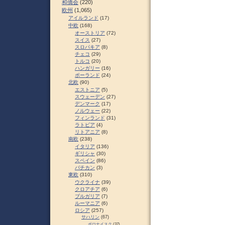
和僑会
(220)
欧州
(1,065)
アイルランド
(17)
中欧
(168)
オーストリア
(72)
スイス
(27)
スロパキア
(8)
チェコ
(29)
トルコ
(20)
ハンガリー
(16)
ポーランド
(24)
北欧
(90)
エストニア
(5)
スウェーデン
(27)
デンマーク
(17)
ノルウェー
(22)
フィンランド
(31)
ラトビア
(4)
リトアニア
(8)
南欧
(238)
イタリア
(136)
ギリシャ
(30)
スペイン
(86)
バチカン
(3)
東欧
(310)
ウクライナ
(39)
クロアチア
(6)
ブルガリア
(7)
ルーマニア
(6)
ロシア
(257)
サハリン
(67)
ポロナイスク
(37)