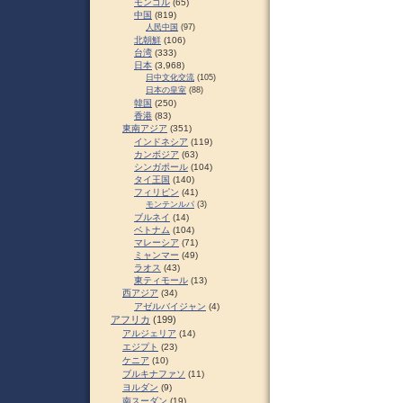
モンゴル
(65)
中国
(819)
人民中国
(97)
北朝鮮
(106)
台湾
(333)
日本
(3,968)
日中文化交流
(105)
日本の皇室
(88)
韓国
(250)
香港
(83)
東南アジア
(351)
インドネシア
(119)
カンボジア
(63)
シンガポール
(104)
タイ王国
(140)
フィリピン
(41)
モンテンルパ
(3)
ブルネイ
(14)
ベトナム
(104)
マレーシア
(71)
ミャンマー
(49)
ラオス
(43)
東ティモール
(13)
西アジア
(34)
アゼルバイジャン
(4)
アフリカ
(199)
アルジェリア
(14)
エジプト
(23)
ケニア
(10)
ブルキナファソ
(11)
ヨルダン
(9)
南スーダン
(19)