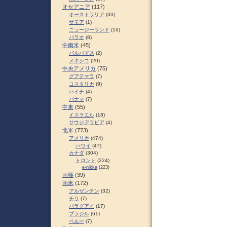
オセアニア
(117)
オーストラリア
(33)
サモア
(1)
ニュージーランド
(16)
パラオ
(8)
中南米
(45)
バルバドス
(2)
メキシコ
(20)
中央アメリカ
(75)
グアテマラ
(7)
コスタリカ
(9)
ハイチ
(4)
パナマ
(7)
中東
(55)
イスラエル
(18)
サウジアラビア
(4)
北米
(773)
アメリカ
(474)
ハワイ
(47)
カナダ
(304)
トロント
(224)
e-nikka
(223)
南極
(39)
南米
(172)
アルゼンチン
(32)
チリ
(7)
パラグアイ
(17)
ブラジル
(61)
ペルー
(7)