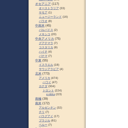
オセアニア
(117)
オーストラリア
(33)
サモア
(1)
ニュージーランド
(16)
パラオ
(8)
中南米
(45)
バルバドス
(2)
メキシコ
(20)
中央アメリカ
(75)
グアテマラ
(7)
コスタリカ
(9)
ハイチ
(4)
パナマ
(7)
中東
(55)
イスラエル
(18)
サウジアラビア
(4)
北米
(773)
アメリカ
(474)
ハワイ
(47)
カナダ
(304)
トロント
(224)
e-nikka
(223)
南極
(39)
南米
(172)
アルゼンチン
(32)
チリ
(7)
パラグアイ
(17)
ブラジル
(61)
ペルー
(7)