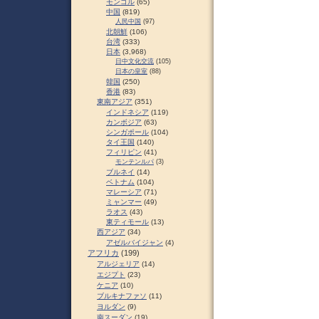
モンゴル
(65)
中国
(819)
人民中国
(97)
北朝鮮
(106)
台湾
(333)
日本
(3,968)
日中文化交流
(105)
日本の皇室
(88)
韓国
(250)
香港
(83)
東南アジア
(351)
インドネシア
(119)
カンボジア
(63)
シンガポール
(104)
タイ王国
(140)
フィリピン
(41)
モンテンルパ
(3)
ブルネイ
(14)
ベトナム
(104)
マレーシア
(71)
ミャンマー
(49)
ラオス
(43)
東ティモール
(13)
西アジア
(34)
アゼルバイジャン
(4)
アフリカ
(199)
アルジェリア
(14)
エジプト
(23)
ケニア
(10)
ブルキナファソ
(11)
ヨルダン
(9)
南スーダン
(19)