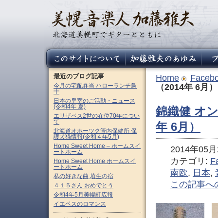
最近のブログ記事
Home
Faceb
今月の宅配弁当 ハローランチ鳥
（2014年 6月）
十
日本の皇室のご活動・ニュース
(令和4年 夏)
錦織健 オン
エリザベス2世の在位70年につい
て
年 6月）
北海道オホーツク管内保健所 保
護犬猫情報(令和４年5月)
Home Sweet Home – ホームスイ
2014年05月2
ートホーム
カテゴリ:
F
Home Sweet Home ホームスイ
ートホーム
南欧
,
日本
,
私の好きな曲 埴生の宿
この記事へ
４１５さん おめでとう
令和4年5月美幌町広報
イエペスのロマンス