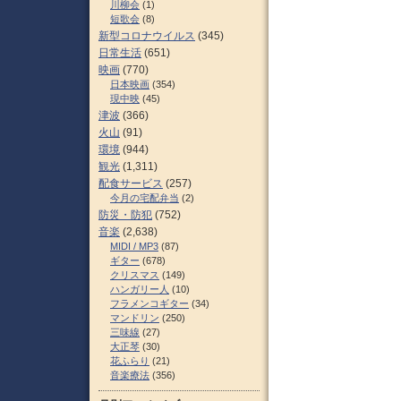
川柳会
(1)
短歌会
(8)
新型コロナウイルス
(345)
日常生活
(651)
映画
(770)
日本映画
(354)
現中映
(45)
津波
(366)
火山
(91)
環境
(944)
観光
(1,311)
配食サービス
(257)
今月の宅配弁当
(2)
防災・防犯
(752)
音楽
(2,638)
MIDI / MP3
(87)
ギター
(678)
クリスマス
(149)
ハンガリー人
(10)
フラメンコギター
(34)
マンドリン
(250)
三味線
(27)
大正琴
(30)
花ふらり
(21)
音楽療法
(356)