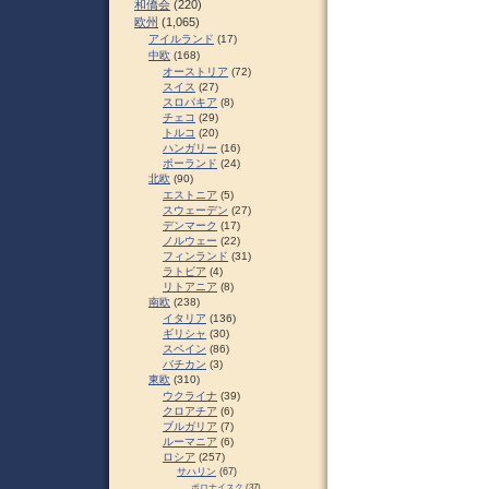
和僑会
(220)
欧州
(1,065)
アイルランド
(17)
中欧
(168)
オーストリア
(72)
スイス
(27)
スロパキア
(8)
チェコ
(29)
トルコ
(20)
ハンガリー
(16)
ポーランド
(24)
北欧
(90)
エストニア
(5)
スウェーデン
(27)
デンマーク
(17)
ノルウェー
(22)
フィンランド
(31)
ラトビア
(4)
リトアニア
(8)
南欧
(238)
イタリア
(136)
ギリシャ
(30)
スペイン
(86)
バチカン
(3)
東欧
(310)
ウクライナ
(39)
クロアチア
(6)
ブルガリア
(7)
ルーマニア
(6)
ロシア
(257)
サハリン
(67)
ポロナイスク
(37)