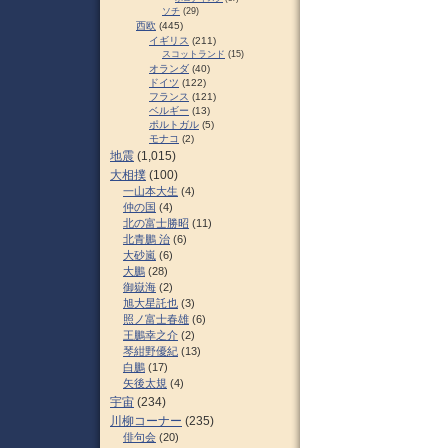
ソチ
(29)
西欧
(445)
イギリス
(211)
スコットランド
(15)
オランダ
(40)
ドイツ
(122)
フランス
(121)
ベルギー
(13)
ポルトガル
(5)
モナコ
(2)
地震
(1,015)
大相撲
(100)
一山本大生
(4)
仲の国
(4)
北の富士勝昭
(11)
北青鵬 治
(6)
大砂嵐
(6)
大鵬
(28)
御嶽海
(2)
旭大星託也
(3)
照ノ富士春雄
(6)
王鵬幸之介
(2)
琴紺野優紀
(13)
白鵬
(17)
矢後太規
(4)
宇宙
(234)
川柳コーナー
(235)
俳句会
(20)