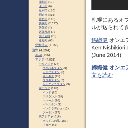
湧別町
(13)
滝上町
(6)
紋別市
(126)
網走市
(416)
札幌にあるオフィ
置戸町
(113)
美幌町
(2,537)
ルが送られて
興部町
(7)
西興部村
(7)
訓子府町
(76)
錦織健
オンエア
遠軽町
(60)
北海道人
(1,155)
Ken Nishikiori
国際
(4,294)
(June 2014)
JICA
(195)
アジア
(4,032)
中央アジア
(77)
錦織健 オンエア
ウズベキスタン
(9)
カザフスタン
(6)
文を読む
キルギス
(15)
タジキスタン
(7)
トルクメニスタン
(3)
南アジア
(118)
インド
(36)
スリランカ
(18)
ネパール
(10)
パキスタン
(2)
バングラデシュ
(12)
ブータン
(17)
東アジア
(4,018)
オルドスの風
(159)
マカオ
(48)