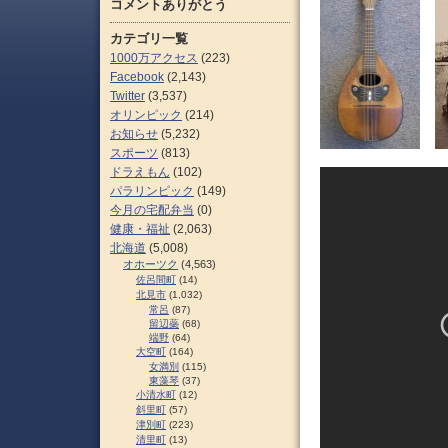
コメントありがとう
カテゴリ一覧
1000万アクセス
(223)
Facebook
(2,143)
Twitter
(3,537)
オリンピック
(214)
お知らせ
(5,232)
スポーツ
(813)
ドラえもん
(102)
パラリンピック
(149)
今月の宅配弁当
(0)
健康・福祉
(2,063)
北海道
(5,008)
オホーツク
(4,563)
佐呂間町
(14)
北見市
(1,032)
常呂
(87)
留辺蘂
(68)
端野
(64)
大空町
(164)
女満別
(115)
東藻琴
(37)
小清水町
(12)
斜里町
(57)
津別町
(223)
清里町
(13)