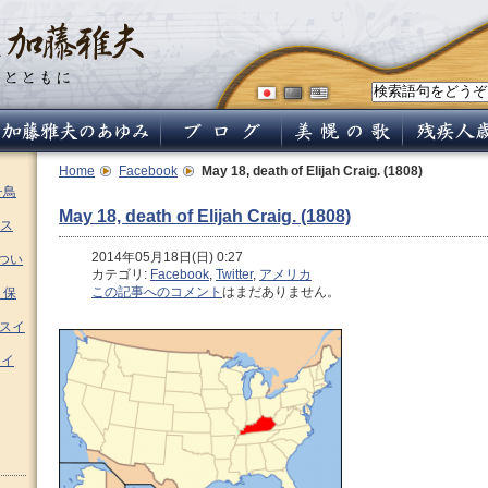
Home
Facebook
May 18, death of Elijah Craig. (1808)
チ鳥
May 18, death of Elijah Craig. (1808)
ス
2014年05月18日(日) 0:27
つい
カテゴリ:
Facebook
,
Twitter
,
アメリカ
この記事へのコメント
はまだありません。
 保
ムスイ
スイ