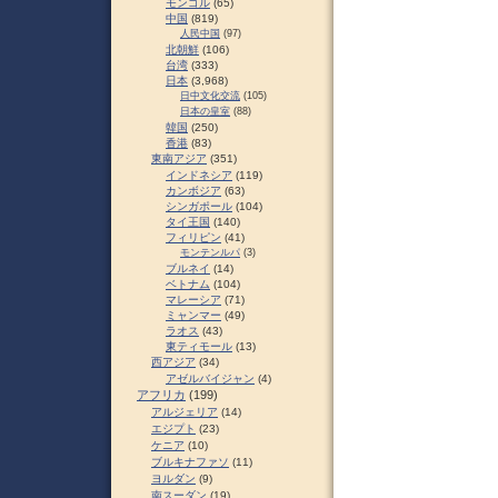
モンゴル
(65)
中国
(819)
人民中国
(97)
北朝鮮
(106)
台湾
(333)
日本
(3,968)
日中文化交流
(105)
日本の皇室
(88)
韓国
(250)
香港
(83)
東南アジア
(351)
インドネシア
(119)
カンボジア
(63)
シンガポール
(104)
タイ王国
(140)
フィリピン
(41)
モンテンルパ
(3)
ブルネイ
(14)
ベトナム
(104)
マレーシア
(71)
ミャンマー
(49)
ラオス
(43)
東ティモール
(13)
西アジア
(34)
アゼルバイジャン
(4)
アフリカ
(199)
アルジェリア
(14)
エジプト
(23)
ケニア
(10)
ブルキナファソ
(11)
ヨルダン
(9)
南スーダン
(19)