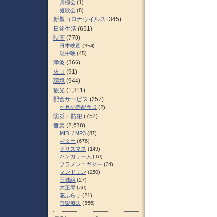
川柳会
(1)
短歌会
(8)
新型コロナウイルス
(345)
日常生活
(651)
映画
(770)
日本映画
(354)
現中映
(45)
津波
(366)
火山
(91)
環境
(944)
観光
(1,311)
配食サービス
(257)
今月の宅配弁当
(2)
防災・防犯
(752)
音楽
(2,638)
MIDI / MP3
(87)
ギター
(678)
クリスマス
(149)
ハンガリー人
(10)
フラメンコギター
(34)
マンドリン
(250)
三味線
(27)
大正琴
(30)
花ふらり
(21)
音楽療法
(356)