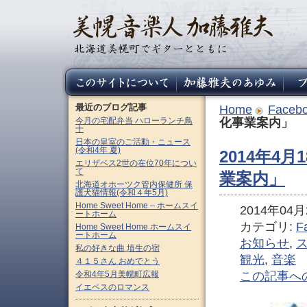
最近のブログ記事
Home
Faceb
今月の宅配弁当 ハローランチ鳥
化事業案内」
十
日本の皇室のご活動・ニュース
(令和4年 夏)
2014年4
エリザベス2世の在位70年につい
て
業案内」
北海道オホーツク管内保健所 保
護犬猫情報(令和４年5月)
Home Sweet Home – ホームスイ
2014年04月2
ートホーム
カテゴリ:
F
Home Sweet Home ホームスイ
ートホーム
お知らせ
,
私の好きな曲 埴生の宿
観光
,
音楽
４１５さん おめでとう
令和4年5月美幌町広報
この記事へ
イエペスのロマンス