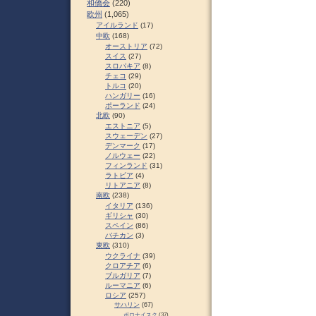
和僑会
(220)
欧州
(1,065)
アイルランド
(17)
中欧
(168)
オーストリア
(72)
スイス
(27)
スロパキア
(8)
チェコ
(29)
トルコ
(20)
ハンガリー
(16)
ポーランド
(24)
北欧
(90)
エストニア
(5)
スウェーデン
(27)
デンマーク
(17)
ノルウェー
(22)
フィンランド
(31)
ラトビア
(4)
リトアニア
(8)
南欧
(238)
イタリア
(136)
ギリシャ
(30)
スペイン
(86)
バチカン
(3)
東欧
(310)
ウクライナ
(39)
クロアチア
(6)
ブルガリア
(7)
ルーマニア
(6)
ロシア
(257)
サハリン
(67)
ポロナイスク
(37)