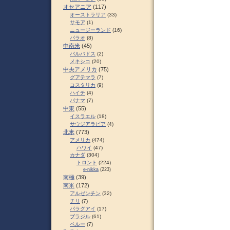
オセアニア
(117)
オーストラリア
(33)
サモア
(1)
ニュージーランド
(16)
パラオ
(8)
中南米
(45)
バルバドス
(2)
メキシコ
(20)
中央アメリカ
(75)
グアテマラ
(7)
コスタリカ
(9)
ハイチ
(4)
パナマ
(7)
中東
(55)
イスラエル
(18)
サウジアラビア
(4)
北米
(773)
アメリカ
(474)
ハワイ
(47)
カナダ
(304)
トロント
(224)
e-nikka
(223)
南極
(39)
南米
(172)
アルゼンチン
(32)
チリ
(7)
パラグアイ
(17)
ブラジル
(61)
ペルー
(7)