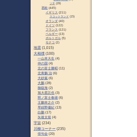
ソチ
(29)
西欧
(445)
イギリス
(211)
スコットランド
(15)
オランダ
(40)
ドイツ
(122)
フランス
(121)
ベルギー
(13)
ポルトガル
(5)
モナコ
(2)
地震
(1,015)
大相撲
(100)
一山本大生
(4)
仲の国
(4)
北の富士勝昭
(11)
北青鵬 治
(6)
大砂嵐
(6)
大鵬
(28)
御嶽海
(2)
旭大星託也
(3)
照ノ富士春雄
(6)
王鵬幸之介
(2)
琴紺野優紀
(13)
白鵬
(17)
矢後太規
(4)
宇宙
(234)
川柳コーナー
(235)
俳句会
(20)