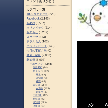
コメントありがとう
カテゴリ一覧
1000万アクセス
(223)
Facebook
(2,143)
Twitter
(3,537)
オリンピック
(214)
お知らせ
(5,232)
スポーツ
(813)
ドラえもん
(102)
パラリンピック
(149)
今月の宅配弁当
(0)
健康・福祉
(2,063)
北海道
(5,008)
オホーツク
(4,563)
佐呂間町
(14)
北見市
(1,032)
常呂
(87)
留辺蘂
(68)
端野
(64)
大空町
(164)
女満別
(115)
東藻琴
(37)
小清水町
(12)
斜里町
(57)
津別町
(223)
清里町
(13)