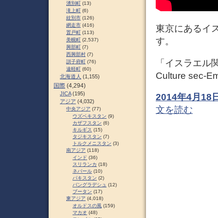
湧別町
(13)
滝上町
(6)
紋別市
(126)
網走市
(416)
東京にあるイ
置戸町
(113)
す。
美幌町
(2,537)
興部町
(7)
西興部村
(7)
「イスラエル関
訓子府町
(76)
遠軽町
(60)
Culture sec-Em
北海道人
(1,155)
国際
(4,294)
JICA
(195)
2014年4月
アジア
(4,032)
文を読む
中央アジア
(77)
ウズベキスタン
(9)
カザフスタン
(6)
キルギス
(15)
タジキスタン
(7)
トルクメニスタン
(3)
南アジア
(118)
インド
(36)
スリランカ
(18)
ネパール
(10)
パキスタン
(2)
バングラデシュ
(12)
ブータン
(17)
東アジア
(4,018)
オルドスの風
(159)
マカオ
(48)