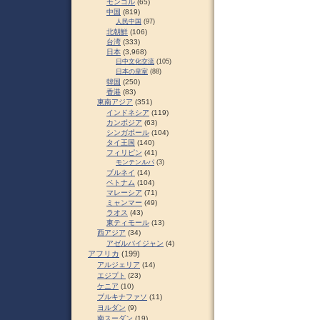
モンゴル
(65)
中国
(819)
人民中国
(97)
北朝鮮
(106)
台湾
(333)
日本
(3,968)
日中文化交流
(105)
日本の皇室
(88)
韓国
(250)
香港
(83)
東南アジア
(351)
インドネシア
(119)
カンボジア
(63)
シンガポール
(104)
タイ王国
(140)
フィリピン
(41)
モンテンルパ
(3)
ブルネイ
(14)
ベトナム
(104)
マレーシア
(71)
ミャンマー
(49)
ラオス
(43)
東ティモール
(13)
西アジア
(34)
アゼルバイジャン
(4)
アフリカ
(199)
アルジェリア
(14)
エジプト
(23)
ケニア
(10)
ブルキナファソ
(11)
ヨルダン
(9)
南スーダン
(19)