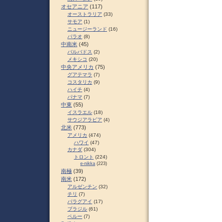
オセアニア
(117)
オーストラリア
(33)
サモア
(1)
ニュージーランド
(16)
パラオ
(8)
中南米
(45)
バルバドス
(2)
メキシコ
(20)
中央アメリカ
(75)
グアテマラ
(7)
コスタリカ
(9)
ハイチ
(4)
パナマ
(7)
中東
(55)
イスラエル
(18)
サウジアラビア
(4)
北米
(773)
アメリカ
(474)
ハワイ
(47)
カナダ
(304)
トロント
(224)
e-nikka
(223)
南極
(39)
南米
(172)
アルゼンチン
(32)
チリ
(7)
パラグアイ
(17)
ブラジル
(61)
ペルー
(7)