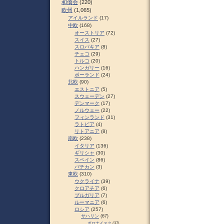
和僑会
(220)
欧州
(1,065)
アイルランド
(17)
中欧
(168)
オーストリア
(72)
スイス
(27)
スロパキア
(8)
チェコ
(29)
トルコ
(20)
ハンガリー
(16)
ポーランド
(24)
北欧
(90)
エストニア
(5)
スウェーデン
(27)
デンマーク
(17)
ノルウェー
(22)
フィンランド
(31)
ラトビア
(4)
リトアニア
(8)
南欧
(238)
イタリア
(136)
ギリシャ
(30)
スペイン
(86)
バチカン
(3)
東欧
(310)
ウクライナ
(39)
クロアチア
(6)
ブルガリア
(7)
ルーマニア
(6)
ロシア
(257)
サハリン
(67)
ポロナイスク
(37)