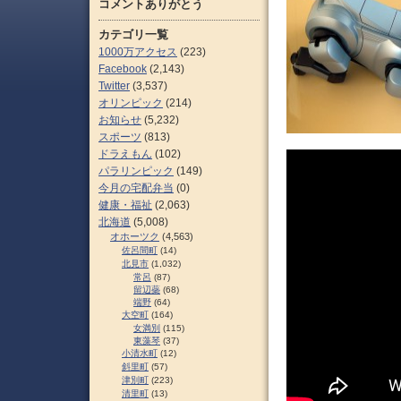
コメントありがとう
カテゴリ一覧
1000万アクセス
(223)
Facebook
(2,143)
Twitter
(3,537)
オリンピック
(214)
お知らせ
(5,232)
スポーツ
(813)
ドラえもん
(102)
パラリンピック
(149)
今月の宅配弁当
(0)
健康・福祉
(2,063)
北海道
(5,008)
オホーツク
(4,563)
佐呂間町
(14)
北見市
(1,032)
常呂
(87)
留辺蘂
(68)
端野
(64)
大空町
(164)
女満別
(115)
東藻琴
(37)
小清水町
(12)
斜里町
(57)
津別町
(223)
清里町
(13)