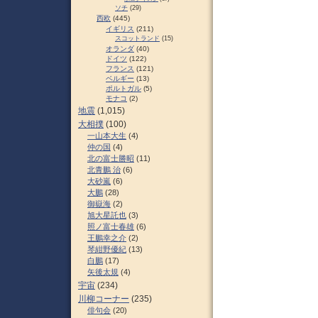
ソチ
(29)
西欧
(445)
イギリス
(211)
スコットランド
(15)
オランダ
(40)
ドイツ
(122)
フランス
(121)
ベルギー
(13)
ポルトガル
(5)
モナコ
(2)
地震
(1,015)
大相撲
(100)
一山本大生
(4)
仲の国
(4)
北の富士勝昭
(11)
北青鵬 治
(6)
大砂嵐
(6)
大鵬
(28)
御嶽海
(2)
旭大星託也
(3)
照ノ富士春雄
(6)
王鵬幸之介
(2)
琴紺野優紀
(13)
白鵬
(17)
矢後太規
(4)
宇宙
(234)
川柳コーナー
(235)
俳句会
(20)