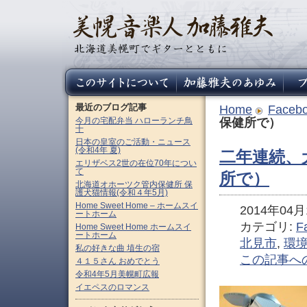
最近のブログ記事
Home
Faceb
今月の宅配弁当 ハローランチ鳥
保健所で）
十
日本の皇室のご活動・ニュース
(令和4年 夏)
二年連続、
エリザベス2世の在位70年につい
て
所で）
北海道オホーツク管内保健所 保
護犬猫情報(令和４年5月)
Home Sweet Home – ホームスイ
2014年04月1
ートホーム
カテゴリ:
F
Home Sweet Home ホームスイ
ートホーム
北見市
,
環
私の好きな曲 埴生の宿
この記事へ
４１５さん おめでとう
令和4年5月美幌町広報
イエペスのロマンス