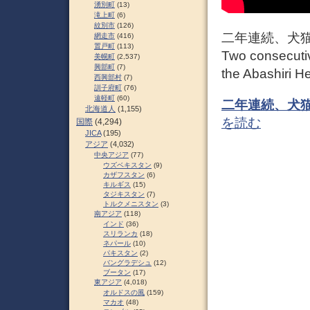
湧別町
(13)
滝上町
(6)
紋別市
(126)
二年連続、犬猫
網走市
(416)
置戸町
(113)
Two consecutiv
美幌町
(2,537)
興部町
(7)
the Abashiri 
西興部村
(7)
訓子府町
(76)
遠軽町
(60)
二年連続、犬猫
北海道人
(1,155)
を読む
国際
(4,294)
JICA
(195)
アジア
(4,032)
中央アジア
(77)
ウズベキスタン
(9)
カザフスタン
(6)
キルギス
(15)
タジキスタン
(7)
トルクメニスタン
(3)
南アジア
(118)
インド
(36)
スリランカ
(18)
ネパール
(10)
パキスタン
(2)
バングラデシュ
(12)
ブータン
(17)
東アジア
(4,018)
オルドスの風
(159)
マカオ
(48)