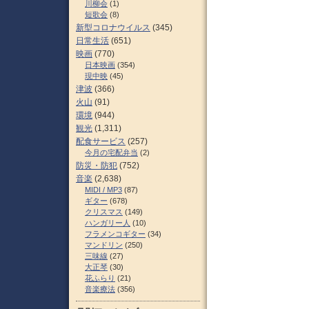
川柳会
(1)
短歌会
(8)
新型コロナウイルス
(345)
日常生活
(651)
映画
(770)
日本映画
(354)
現中映
(45)
津波
(366)
火山
(91)
環境
(944)
観光
(1,311)
配食サービス
(257)
今月の宅配弁当
(2)
防災・防犯
(752)
音楽
(2,638)
MIDI / MP3
(87)
ギター
(678)
クリスマス
(149)
ハンガリー人
(10)
フラメンコギター
(34)
マンドリン
(250)
三味線
(27)
大正琴
(30)
花ふらり
(21)
音楽療法
(356)